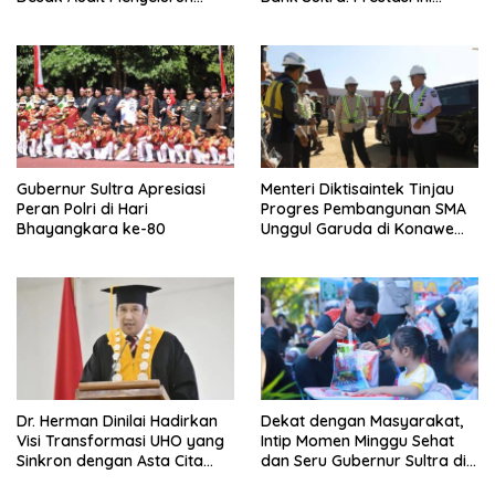
Sistem IPAL RS Hermina
Bungkam Keraguan
Kendari Diusut Secara
terhadap Kepemimpinan
Hukum
Andri Permana
Gubernur Sultra Apresiasi
Menteri Diktisaintek Tinjau
Peran Polri di Hari
Progres Pembangunan SMA
Bhayangkara ke-80
Unggul Garuda di Konawe
Selatan
Dr. Herman Dinilai Hadirkan
Dekat dengan Masyarakat,
Visi Transformasi UHO yang
Intip Momen Minggu Sehat
Sinkron dengan Asta Cita
dan Seru Gubernur Sultra di
Presiden Prabowo
Kendari