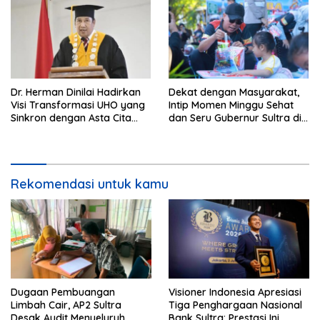
Dr. Herman Dinilai Hadirkan
Dekat dengan Masyarakat,
Visi Transformasi UHO yang
Intip Momen Minggu Sehat
Sinkron dengan Asta Cita
dan Seru Gubernur Sultra di
Presiden Prabowo
Kendari
Rekomendasi untuk kamu
Dugaan Pembuangan
Visioner Indonesia Apresiasi
Limbah Cair, AP2 Sultra
Tiga Penghargaan Nasional
Desak Audit Menyeluruh
Bank Sultra: Prestasi Ini