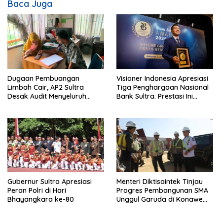
i
Baca Juga
p
o
s
Dugaan Pembuangan
Visioner Indonesia Apresiasi
Limbah Cair, AP2 Sultra
Tiga Penghargaan Nasional
Desak Audit Menyeluruh
Bank Sultra: Prestasi Ini
Sistem IPAL RS Hermina
Bungkam Keraguan
Kendari Diusut Secara
terhadap Kepemimpinan
Hukum
Andri Permana
Gubernur Sultra Apresiasi
Menteri Diktisaintek Tinjau
Peran Polri di Hari
Progres Pembangunan SMA
Bhayangkara ke-80
Unggul Garuda di Konawe
Selatan