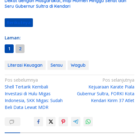
Dekat dengan Masyarakat, Intip Momen Minggu Sehat dan
Seru Gubernur Sultra di Kendari
Berikutnya
Laman:
1
2
Literasi Keuagan
Sensu
Wagub
N
Pos sebelumnya
Pos selanjutnya
Shell Tertarik Kembali
Kejuaraan Karate Piala
a
Investasi di Hulu Migas
Gubernur Sultra, FORKI Kota
v
Indonesia, SKK Migas: Sudah
Kendari Kirim 37 Atlet
i
Beli Data Lewat MDR
g
a
s