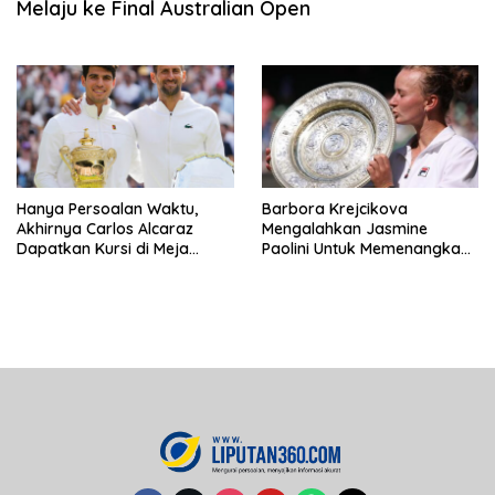
Melaju ke Final Australian Open
Hanya Persoalan Waktu,
Barbora Krejcikova
Akhirnya Carlos Alcaraz
Mengalahkan Jasmine
Dapatkan Kursi di Meja
Paolini Untuk Memenangkan
Legenda Wimbledon
Mahkota Wimbledon