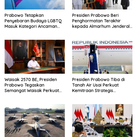
Prabowo Tetapkan
Presiden Prabowo Beri
Penyebaran Budaya LGBTQ
Penghormatan Terakhir
Masuk Kategori Ancaman
kepada Almarhum Jenderal
Nonmiliter
TNI (Purn) Ryamizard
Ryacudu
Waisak 2570 BE, Presiden
Presiden Prabowo Tiba di
Prabowo Tegaskan
Tanah Air Usai Perkuat
Semangat Waisak Perkuat
Kemitraan Strategis
Persaudaraan dan
Indonesia–Prancis
Persatuan Bangsa