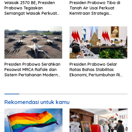
Waisak 2570 BE, Presiden
Presiden Prabowo Tiba di
Prabowo Tegaskan
Tanah Air Usai Perkuat
Semangat Waisak Perkuat
Kemitraan Strategis
Persaudaraan dan
Indonesia–Prancis
Persatuan Bangsa
Presiden Prabowo Serahkan
Presiden Prabowo Gelar
Pesawat MRCA Rafale dan
Ratas Bahas Stabilitas
Sistem Pertahanan Modern
Ekonomi, Pertumbuhan RI
untuk Perkuat Pertahanan
Salah Satu Tertinggi di G20
Udara Nasional
Rekomendasi untuk kamu