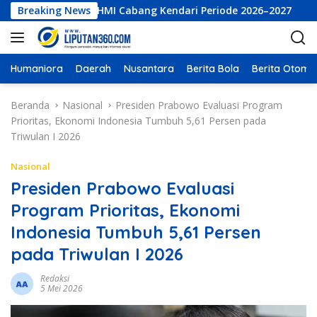
L
ksekutif LKBHMI Cabang Kendari Periode 2026–2027
Breaking News
PT B
a
n
g
s
Humaniora
Daerah
Nusantara
Berita Bola
Berita Otomot
u
n
Beranda
Nasional
Presiden Prabowo Evaluasi Program
g
Prioritas, Ekonomi Indonesia Tumbuh 5,61 Persen pada
k
Triwulan I 2026
e
k
Nasional
o
Presiden Prabowo Evaluasi
n
Program Prioritas, Ekonomi
t
e
Indonesia Tumbuh 5,61 Persen
n
pada Triwulan I 2026
Redaksi
5 Mei 2026