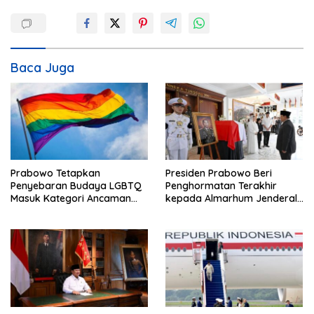
a
s
i
Baca Juga
p
o
s
Prabowo Tetapkan
Presiden Prabowo Beri
Penyebaran Budaya LGBTQ
Penghormatan Terakhir
Masuk Kategori Ancaman
kepada Almarhum Jenderal
Nonmiliter
TNI (Purn) Ryamizard
Ryacudu