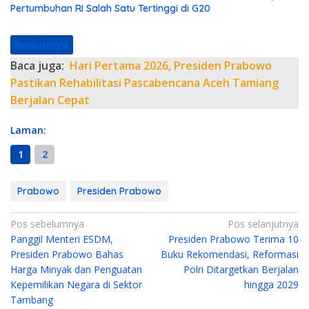
Pertumbuhan RI Salah Satu Tertinggi di G20
Berikutnya
Baca juga:
Hari Pertama 2026, Presiden Prabowo
Pastikan Rehabilitasi Pascabencana Aceh Tamiang
Berjalan Cepat
Laman:
1
2
Prabowo
Presiden Prabowo
N
Pos sebelumnya
Pos selanjutnya
Panggil Menteri ESDM,
Presiden Prabowo Terima 10
a
Presiden Prabowo Bahas
Buku Rekomendasi, Reformasi
v
Harga Minyak dan Penguatan
Polri Ditargetkan Berjalan
i
Kepemilikan Negara di Sektor
hingga 2029
g
Tambang