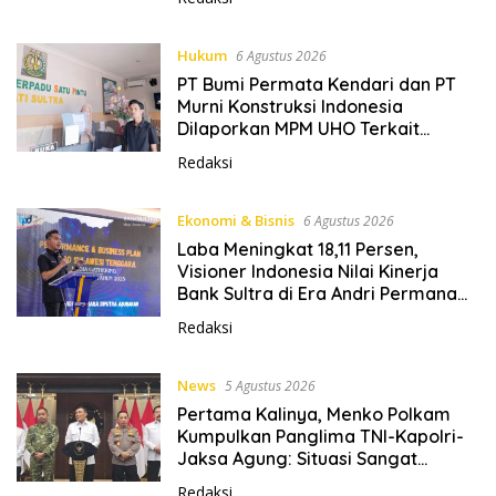
3
6
0
Hukum
6 Agustus 2026
PT Bumi Permata Kendari dan PT
Murni Konstruksi Indonesia
Dilaporkan MPM UHO Terkait
Dugaan Korupsi dan Material Ilegal
Redaksi
Proyek Kantor Bupati Buton Selatan
Ekonomi & Bisnis
6 Agustus 2026
Laba Meningkat 18,11 Persen,
Visioner Indonesia Nilai Kinerja
Bank Sultra di Era Andri Permana
Semakin Solid dan Kompetitif
Redaksi
News
5 Agustus 2026
Pertama Kalinya, Menko Polkam
Kumpulkan Panglima TNI-Kapolri-
Jaksa Agung: Situasi Sangat
Terndali
Redaksi