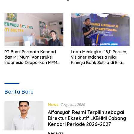
2027
PT Bumi Permata Kendari
Laba Meningkat 18,11 Persen,
dan PT Murni Konstruksi
Visioner Indonesia Nilai
Indonesia Dilaporkan MPM
Kinerja Bank Sultra di Era
UHO Terkait Dugaan Korupsi
Andri Permana Semakin
dan Material Ilegal Proyek
Solid dan Kompetitif
Kantor Bupati Buton Selatan
L
Berita Baru
i
p
News
7 Agustus 2026
u
Alfansyah Resmi Terpilih sebagai
t
Direktur Eksekutif LKBHMI Cabang
a
Kendari Periode 2026–2027
n
Redaksi