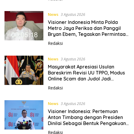
News
3 Agustus 2026
Visioner Indonesia Minta Polda
Metro Jaya Periksa dan Panggil
Bryan Ebem, Tegaskan Permintaan
Maaf Tidak Menggugurkan Proses
Redaksi
Hukum
News
3 Agustus 2026
Masyarakat Apresiasi Usulan
Bareskrim Revisi UU TPPO, Modus
Online Scam dan Judol Jadi
Sorotan
Redaksi
News
3 Agustus 2026
Visioner Indonesia: Pertemuan
Anton Timbang dengan Presiden
Dinilai Sebagai Bentuk Pengakuan
atas Peran Strategis Dunia Usaha
Redaksi