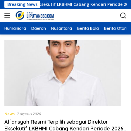
L
agai Direktur Eksekutif LKBHMI Cabang Kendari Periode 2026–20
Breaking News
a
n
g
s
Humaniora
Daerah
Nusantara
Berita Bola
Berita Otomot
u
n
g
k
e
k
o
n
t
e
n
News
7 Agustus 2026
Alfansyah Resmi Terpilih sebagai Direktur
Eksekutif LKBHMI Cabang Kendari Periode 2026–