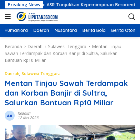
L
ioner Indonesia: ASR Tunjukkan Kepemimpinan Berorientasi Hasil
Breaking News
a
n
g
s
Humaniora
Daerah
Nusantara
Berita Bola
Berita Otomot
u
n
Beranda
Daerah
Sulawesi Tenggara
Mentan Tinjau
g
Sawah Terdampak dan Korban Banjir di Sultra, Salurkan
k
Bantuan Rp10 Miliar
e
k
Daerah
,
Sulawesi Tenggara
o
Mentan Tinjau Sawah Terdampak
n
dan Korban Banjir di Sultra,
t
e
Salurkan Bantuan Rp10 Miliar
n
Redaksi
12 Mei 2026