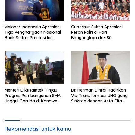
Visioner Indonesia Apresiasi
Gubernur Sultra Apresiasi
Tiga Penghargaan Nasional
Peran Polri di Hari
Bank Sultra: Prestasi Ini
Bhayangkara ke-80
Bungkam Keraguan
terhadap Kepemimpinan
Andri Permana
Menteri Diktisaintek Tinjau
Dr. Herman Dinilai Hadirkan
Progres Pembangunan SMA
Visi Transformasi UHO yang
Unggul Garuda di Konawe
Sinkron dengan Asta Cita
Selatan
Presiden Prabowo
Rekomendasi untuk kamu