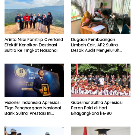
Arinta Nilai Famtrip Overland
Dugaan Pembuangan
Efektif Kenalkan Destinasi
Limbah Cair, AP2 Sultra
Sultra ke Tingkat Nasional
Desak Audit Menyeluruh
Sistem IPAL RS Hermina
Kendari Diusut Secara
Hukum
Visioner Indonesia Apresiasi
Gubernur Sultra Apresiasi
Tiga Penghargaan Nasional
Peran Polri di Hari
Bank Sultra: Prestasi Ini
Bhayangkara ke-80
Bungkam Keraguan
terhadap Kepemimpinan
Andri Permana