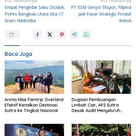
N
Pos sebelumnya
Pos selanjutnya
Empat Pengedar Sabu Diciduk,
PT ESM Genjot Ekspor, Filipina
a
Polres Bengkulu Utara Sita 17
Jadi Pasar Strategis Produk
v
Gram Narkotika
Rokok
i
g
a
s
Baca Juga
i
p
o
s
Arinta Nilai Famtrip Overland
Dugaan Pembuangan
Efektif Kenalkan Destinasi
Limbah Cair, AP2 Sultra
Sultra ke Tingkat Nasional
Desak Audit Menyeluruh
Sistem IPAL RS Hermina
Kendari Diusut Secara
Hukum