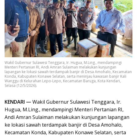
Wakil Gubernur Sulawesi Tenggara, Ir. Hugua, M.Ling., mendampingi
Menteri Pertanian RI, Andi Amran Sulaiman melakukan kunjungan
lapangan ke lokasi sawah terdampak banjir di Desa Amohalo, Kecamatan
Konda, Kabupaten Konawe Selatan, serta meninjau kawasan banjir Kali
Wanggu di Kelurahan Lepo-Lepo, Kecamatan Baruga, Kota Kendari,
Selasa (12/5/2026).
KENDARI —
Wakil Gubernur Sulawesi Tenggara, Ir.
Hugua, M.Ling., mendampingi Menteri Pertanian RI,
Andi Amran Sulaiman melakukan kunjungan lapangan
ke lokasi sawah terdampak banjir di Desa Amohalo,
Kecamatan Konda, Kabupaten Konawe Selatan, serta