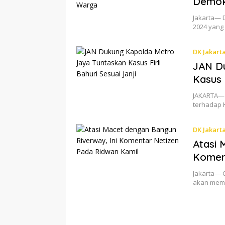
Demok
Jakarta— D
2024 yang
DK Jakart
JAN D
Kasus F
JAKARTA— 
terhadap 
DK Jakart
Atasi 
Koment
Jakarta— C
akan memb