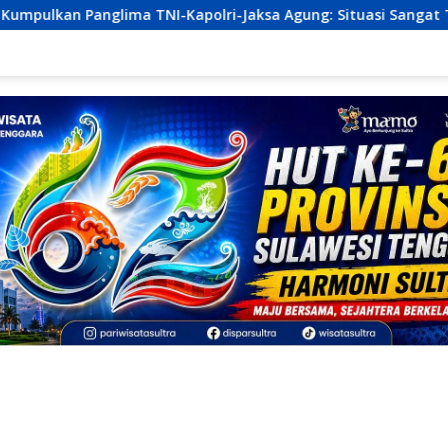
I-Kapolri-Jaksa Agung: Situasi Sangat Terndali
Ekono