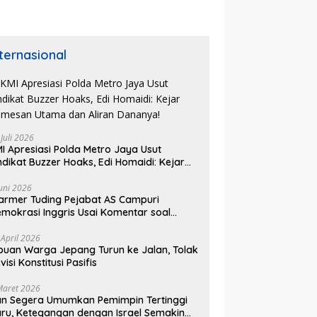
nternasional
 Juli 2026
I Apresiasi Polda Metro Jaya Usut
ndikat Buzzer Hoaks, Edi Homaidi: Kejar
mesan Utama dan Aliran Dananya!
Juni 2026
armer Tuding Pejabat AS Campuri
mokrasi Inggris Usai Komentar soal
asus Henry Nowak
 April 2026
buan Warga Jepang Turun ke Jalan, Tolak
visi Konstitusi Pasifis
Maret 2026
an Segera Umumkan Pemimpin Tertinggi
ru, Ketegangan dengan Israel Semakin