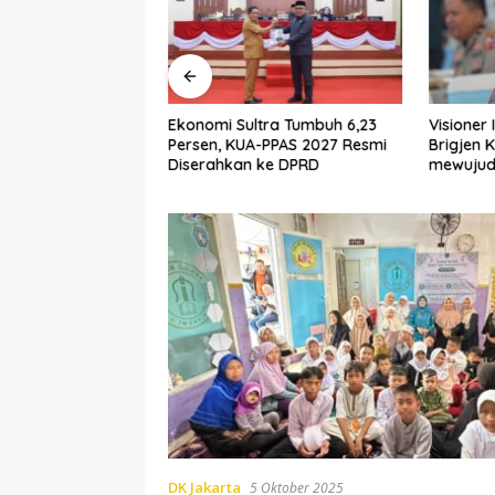
inya, Menko
Ekonomi Sultra Tumbuh 6,23
Visioner
pulkan Panglima
Persen, KUA-PPAS 2027 Resmi
Brigjen
-Jaksa Agung:
Diserahkan ke DPRD
mewujud
at Terndali
cepat da
DK Jakarta
5 Oktober 2025