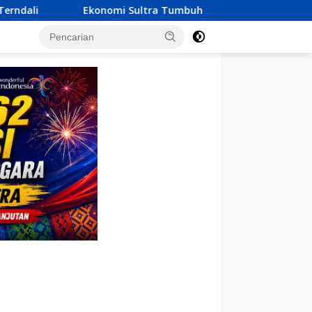
mi Sultra Tumbuh 6,23 Persen, KUA-PPAS 2027 Resmi Diserahka