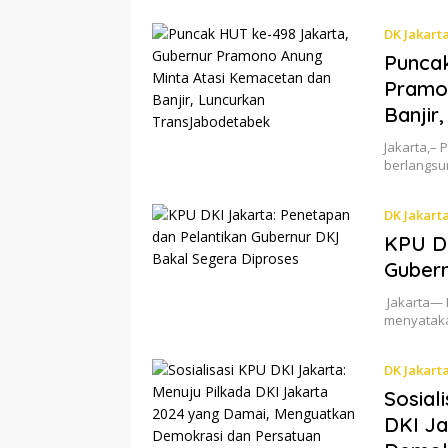
DK Jakart
Puncak
Pramo
Banjir
Jakarta,– 
berlangsu
DK Jakart
KPU DK
Gubern
Jakarta— 
menyataka
DK Jakart
Sosial
DKI Ja