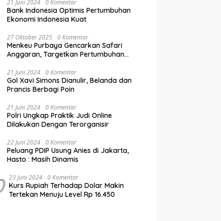
21 Juni 2024
0 Komentar
Bank Indonesia Optimis Pertumbuhan
Ekonomi Indonesia Kuat
27 Oktober 2025
0 Komentar
Menkeu Purbaya Gencarkan Safari
Anggaran, Targetkan Pertumbuhan
Ekonomi Tembus 5,5% di Akhir 2025
21 Juni 2024
0 Komentar
Gol Xavi Simons Dianulir, Belanda dan
Prancis Berbagi Poin
21 Juni 2024
0 Komentar
Polri Ungkap Praktik Judi Online
Dilakukan Dengan Terorganisir
22 Juni 2024
0 Komentar
Peluang PDIP Usung Anies di Jakarta,
Hasto : Masih Dinamis
0
23 Juni 2024
0 Komentar
Kurs Rupiah Terhadap Dolar Makin
Tertekan Menuju Level Rp 16.450