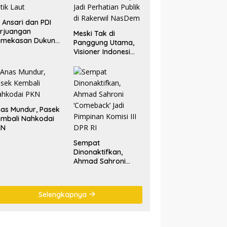
. Ansari dan PDI
rjuangan
Meski Tak di
amekasan Dukung
Panggung Utama,
lestarian Tradisi
Visioner Indonesi
tik Laut
Nilai Tariala Tetap
Jadi Perhatian
Publik di Rakerwil
NasDem
as Mundur, Pasek
mbali Nahkodai
KN
Sempat
Dinonaktifkan,
Ahmad Sahroni
‘Comeback’ Jadi
Pimpinan Komisi III
DPR RI
Selengkapnya