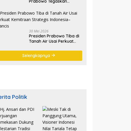
Prabowo Tegaskan
Semangat Waisak Perkuat
Persaudaraan dan
Persatuan Bangsa
30 Mei 2026
Presiden Prabowo Tiba di
Tanah Air Usai Perkuat
Kemitraan Strategis
Indonesia–Prancis
Selengkapnya
rita Politik