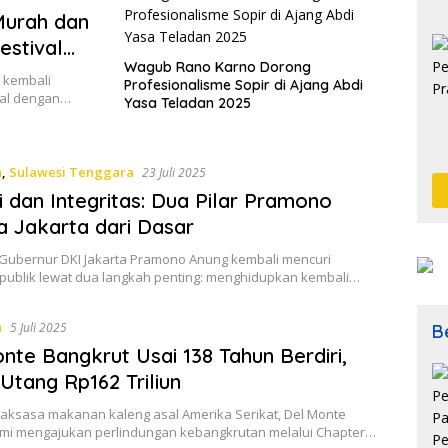
Murah dan
estival
Wagub Rano Karno Dorong
a kembali
Profesionalisme Sopir di Ajang Abdi
ial dengan…
Yasa Teladan 2025
a
,
Sulawesi Tenggara
23 Juli 2025
i dan Integritas: Dua Pilar Pramono
 Jakarta dari Dasar
 Gubernur DKI Jakarta Pramono Anung kembali mencuri
 publik lewat dua langkah penting: menghidupkan kembali…
a
5 Juli 2025
Be
nte Bangkrut Usai 138 Tahun Berdiri,
t Utang Rp162 Triliun
Raksasa makanan kaleng asal Amerika Serikat, Del Monte
smi mengajukan perlindungan kebangkrutan melalui Chapter…