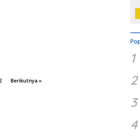
M
Pop
1
2
2
Berikutnya »
3
4