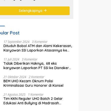
emanas
Selengkapnya
ular Post
17 September 2024
3 Komentar
Dituduh Bobol ATM dan Alami Kekerasan,
Karyawan SSI Laporkan Atasannya ke
Polisi
11 Juli 2024
3 Komentar
Tidak Diberikan Haknya, 68 eks
karyawan Laporkan PT SSI ke Disnaker
kota Bekasi
21 Oktober 2024
2 Komentar
BEM UHO Kecam Oknum Polisi
Kriminalisasi Guru Honorer di Konsel
21 Agustus 2025
1 Komentar
Tim KKN Reguler UHO Batch 2 Gelar
Edukasi Anti Bullying di Madrasah
Ibtidaiyyah Kelurahan Inalahi