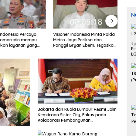
N
 Indonesia Percaya
Visioner Indonesia Minta Polda
Masya
 Komarudin mampu
Metro Jaya Periksa dan
Bares
4 J
kan layanan yang
Panggil Bryan Ebem, Tegaskan
Modu
P
n anti-ribet
Permintaan Maaf Tidak
Jadi 
LG
Menggugurkan Proses Hukum
Jakarta dan Kuala Lumpur Resmi Jalin
Kemitraan Sister City, Fokus pada
Kolaborasi Pembangunan
Berkelanjutan