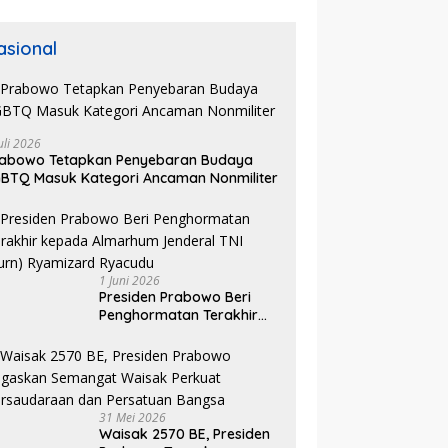
asional
rakat Apresiasi Usulan
Visioner Indonesia: Pertemuan
A
krim Revisi UU TPPO,
Anton Timbang dengan
St
uli 2026
s Online Scam dan Judol
Presiden Dinilai Sebagai Bentuk
P
rabowo Tetapkan Penyebaran Budaya
Sorotan
Pengakuan atas Peran
P
BTQ Masuk Kategori Ancaman Nonmiliter
Strategis Dunia Usaha
1 Juni 2026
Presiden Prabowo Beri
Penghormatan Terakhir
kepada Almarhum
Jenderal TNI (Purn)
Ryamizard Ryacudu
31 Mei 2026
Waisak 2570 BE, Presiden