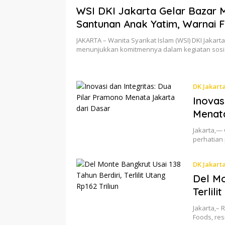
WSI DKI Jakarta Gelar Bazar 
Santunan Anak Yatim, Warnai F
Berkah di Tebet
JAKARTA – Wanita Syarikat Islam (WSI) DKI Jakart
menunjukkan komitmennya dalam kegiatan sos
DK Jakart
Inovas
Menata
Jakarta,—
perhatian
DK Jakart
Del Mo
Terlili
Jakarta,– 
Foods, re