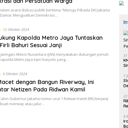
rasi dan Persatuan Warga
alam acara diskusi publik bertema “Menuju Pilkada DKI Jakarta
 Damai: Menguatkan Demokrasi…
I
a
12 Oktober 2024
ukung Kapolda Metro Jaya Tuntaskan
irli Bahuri Sesuai Janji
Jaringan Aktivis Nusantara (JAN) menyatakan dukungan penuh
31
Kapolda Metro Jaya Irjen Karyoto yang…
KM
Si
Pe
a
6 Oktober 2024
7 
St
Macet dengan Bangun Riverway, Ini
De
ar Netizen Pada Ridwan Kamil
K
22
alon Gubernur Jakarta nomor urut 1 Ridwan Kamil (RK) berjanji
Ri
uat riverway atau jalur…
Re
8 
Ir
Ba