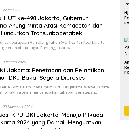
a
22 Juni 2025
Hj
 HUT ke-498 Jakarta, Gubernur
Pe
P
no Anung Minta Atasi Kemacetan dan
Pe
, Luncurkan TransJabodetabek
Pe
Puncak perayaan Hari Ulang Tahun (HUT) ke-498 Kota Jakarta
ng meriah di Lapangan Banteng, Jakarta…
a
An
9 Januari 2025
Ke
I Jakarta: Penetapan dan Pelantikan
P
ur DKJ Bakal Segera Diproses
Ketua Komisi Pemilihan Umum (KPU) DKI Jakarta, Wahyu Dinata,
n pihaknya telah menyelesaikan tahapan penetapan…
a
23 November 2024
isasi KPU DKI Jakarta: Menuju Pilkada
karta 2024 yang Damai, Menguatkan