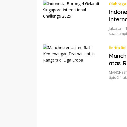
Olahraga
Indone
Intern
Jakarta— 
saat tampi
Berita Bol
Manch
atas R
MANCHEST
tipis 2-1 