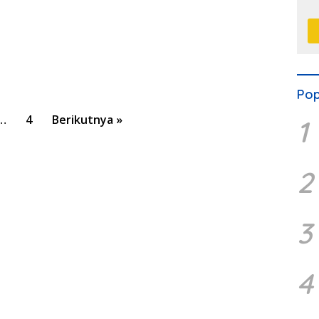
M
Pop
…
4
Berikutnya »
1
2
3
4