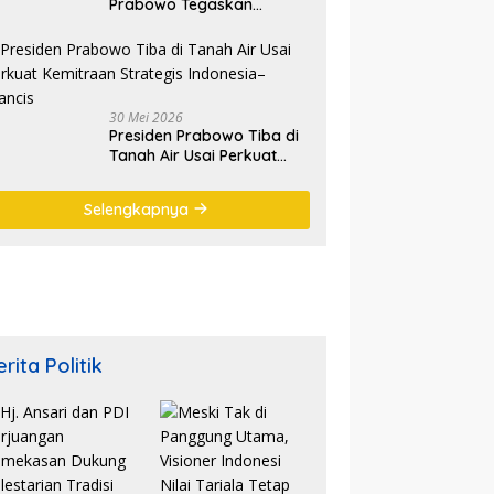
Prabowo Tegaskan
Semangat Waisak Perkuat
Persaudaraan dan
Persatuan Bangsa
30 Mei 2026
Presiden Prabowo Tiba di
Tanah Air Usai Perkuat
Kemitraan Strategis
Indonesia–Prancis
Selengkapnya
rita Politik