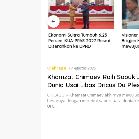
inya, Menko
Ekonomi Sultra Tumbuh 6,23
Visioner
pulkan Panglima
Persen, KUA-PPAS 2027 Resmi
Brigjen
-Jaksa Agung:
Diserahkan ke DPRD
mewujud
at Terndali
cepat da
Olahraga
17 Agustus 2025
Khamzat Chimaev Raih Sabuk 
Dunia Usai Libas Dricus Du Ples
CHICAGO, – Khamzat Chimaev akhirnya mewujud
besarnya dengan merebut sabuk juara dunia k
UFC…