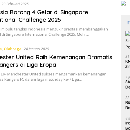
23 Februari 2025
sia Borong 4 Gelar di Singapore
ational Challenge 2025
I
Tim bulu tangkis Indonesia mengukir prestasi membanggakan
l di Singapore International Challenge 2025. Moh….
a
,
Olahraga
24 Januari 2025
ester United Raih Kemenangan Dramatis
31
KM
angers di Liga Eropa
Si
Pe
ER- Manchester United sukses mengamankan kemenangan
7 
atas Rangers FC dalam laga matchday ke-7 Liga…
St
De
K
22
Ri
Re
8 
Ir
Ba