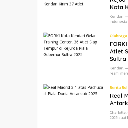
Kota K
Kendari, 
Indonesia 
Olahraga
FORKI 
Atlet 
Sultra
Kendari, —
resmi meng
Berita Bol
Real M
Antark
Charlotte,
2025 saat