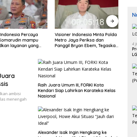
N
 Indonesia Percaya
Visioner Indonesia Minta Polda
Masya
 Komarudin mampu
Metro Jaya Periksa dan
Bares
4 J
kan layanan yang
Panggil Bryan Ebem, Tegaskan
Modu
P
n anti-ribet
Permintaan Maaf Tidak
Jadi 
LG
Menggugurkan Proses Hukum
Juara
sis
Raih Juara Umum III, FORKI Kota
Kendari Siap Lahirkan Karateka Kelas
kan ambisi
Nasional
elas menengah
Alexander Isak Ingin Hengkang ke