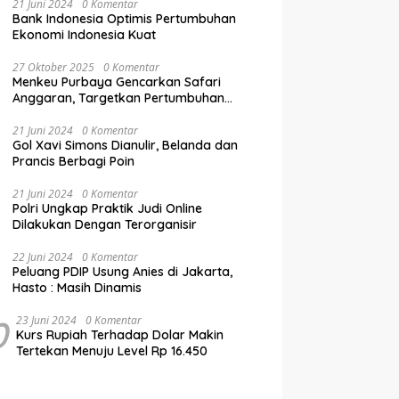
21 Juni 2024
0 Komentar
Bank Indonesia Optimis Pertumbuhan
Ekonomi Indonesia Kuat
27 Oktober 2025
0 Komentar
Menkeu Purbaya Gencarkan Safari
Anggaran, Targetkan Pertumbuhan
Ekonomi Tembus 5,5% di Akhir 2025
21 Juni 2024
0 Komentar
Gol Xavi Simons Dianulir, Belanda dan
Prancis Berbagi Poin
21 Juni 2024
0 Komentar
Polri Ungkap Praktik Judi Online
Dilakukan Dengan Terorganisir
22 Juni 2024
0 Komentar
Peluang PDIP Usung Anies di Jakarta,
Hasto : Masih Dinamis
0
23 Juni 2024
0 Komentar
Kurs Rupiah Terhadap Dolar Makin
Tertekan Menuju Level Rp 16.450