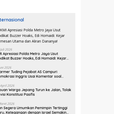
nternasional
 Juli 2026
I Apresiasi Polda Metro Jaya Usut
ndikat Buzzer Hoaks, Edi Homaidi: Kejar
mesan Utama dan Aliran Dananya!
Juni 2026
armer Tuding Pejabat AS Campuri
mokrasi Inggris Usai Komentar soal
asus Henry Nowak
 April 2026
buan Warga Jepang Turun ke Jalan, Tolak
visi Konstitusi Pasifis
Maret 2026
an Segera Umumkan Pemimpin Tertinggi
ru, Ketegangan dengan Israel Semakin