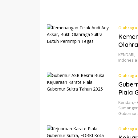
Olahraga
Kemena
Olahra
KENDARI, 
Indonesia
Olahraga
Gubern
Piala 
Kendari,– 
Sumangeru
Gubernur
Olahraga
Kejuar