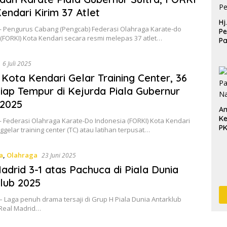
endari Kirim 37 Atlet
Hj
— Pengurus Cabang (Pengcab) Federasi Olahraga Karate-do
Pe
(FORKI) Kota Kendari secara resmi melepas 37 atlet…
P
Pe
Pe
6 Juli 2025
Kota Kendari Gelar Training Center, 36
Siap Tempur di Kejurda Piala Gubernur
 2025
An
Ke
 Federasi Olahraga Karate-Do Indonesia (FORKI) Kota Kendari
P
gelar training center (TC) atau latihan terpusat…
a
,
Olahraga
23 Juni 2025
adrid 3-1 atas Pachuca di Piala Dunia
lub 2025
 – Laga penuh drama tersaji di Grup H Piala Dunia Antarklub
 Real Madrid…