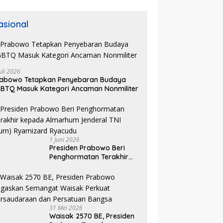
asional
rakat Apresiasi Usulan
Visioner Indonesia: Pertemuan
A
krim Revisi UU TPPO,
Anton Timbang dengan
St
uli 2026
s Online Scam dan Judol
Presiden Dinilai Sebagai Bentuk
P
rabowo Tetapkan Penyebaran Budaya
Sorotan
Pengakuan atas Peran
P
BTQ Masuk Kategori Ancaman Nonmiliter
Strategis Dunia Usaha
1 Juni 2026
Presiden Prabowo Beri
Penghormatan Terakhir
kepada Almarhum
Jenderal TNI (Purn)
Ryamizard Ryacudu
31 Mei 2026
Waisak 2570 BE, Presiden