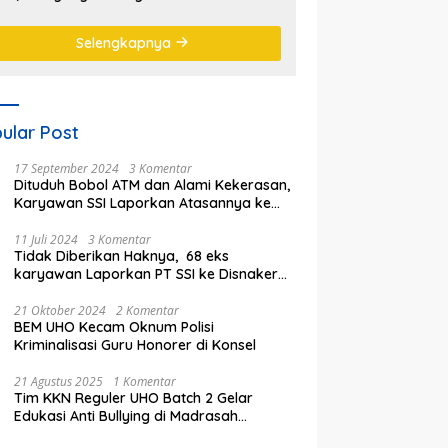
emanas
Selengkapnya
ular Post
17 September 2024
3 Komentar
Dituduh Bobol ATM dan Alami Kekerasan,
Karyawan SSI Laporkan Atasannya ke
Polisi
11 Juli 2024
3 Komentar
Tidak Diberikan Haknya, 68 eks
karyawan Laporkan PT SSI ke Disnaker
kota Bekasi
21 Oktober 2024
2 Komentar
BEM UHO Kecam Oknum Polisi
Kriminalisasi Guru Honorer di Konsel
21 Agustus 2025
1 Komentar
Tim KKN Reguler UHO Batch 2 Gelar
Edukasi Anti Bullying di Madrasah
Ibtidaiyyah Kelurahan Inalahi