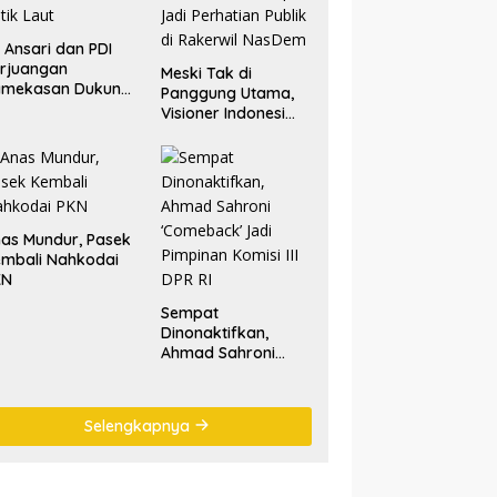
. Ansari dan PDI
rjuangan
Meski Tak di
amekasan Dukung
Panggung Utama,
lestarian Tradisi
Visioner Indonesi
tik Laut
Nilai Tariala Tetap
Jadi Perhatian
Publik di Rakerwil
NasDem
as Mundur, Pasek
mbali Nahkodai
KN
Sempat
Dinonaktifkan,
Ahmad Sahroni
‘Comeback’ Jadi
Pimpinan Komisi III
DPR RI
Selengkapnya