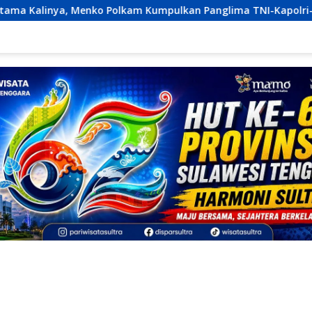
nko Polkam Kumpulkan Panglima TNI-Kapolri-Jaksa Agung: Situ