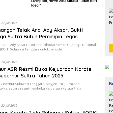
Liverpool, Howe Akui Situasi “Jauh dari
Ideal”
27 Juli 2025
ngan Telak Andi Ady Aksar, Bukti
ga Sultra Butuh Pemimpin Tegas
— Andi Ady Aksar resmi menakhodai Komite Olahraga Nasional
 (KONI) Sulawesi Tenggara untuk periode…
24 Juli 2025
ur ASR Resmi Buka Kejuaraan Karate
Gubernur Sultra Tahun 2025
Be
Gubernur Sulawesi Tenggara, Mayjen TNI (Purn) Andi
kka, secara resmi membuka Kejuaraan Karate Piala
…
22 Juli 2025
aan Karate Piala Gubernur Sultra, FORKI