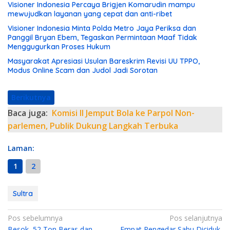
Visioner Indonesia Percaya Brigjen Komarudin mampu
mewujudkan layanan yang cepat dan anti-ribet
Visioner Indonesia Minta Polda Metro Jaya Periksa dan
Panggil Bryan Ebem, Tegaskan Permintaan Maaf Tidak
Menggugurkan Proses Hukum
Masyarakat Apresiasi Usulan Bareskrim Revisi UU TPPO,
Modus Online Scam dan Judol Jadi Sorotan
Berikutnya
Baca juga:
Komisi II Jemput Bola ke Parpol Non-
parlemen, Publik Dukung Langkah Terbuka
Laman:
1
2
Sultra
N
Pos sebelumnya
Pos selanjutnya
Besok, 52 Ton Beras dan
Empat Pengedar Sabu Diciduk,