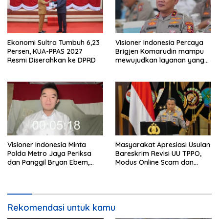
Ekonomi Sultra Tumbuh 6,23
Visioner Indonesia Percaya
Persen, KUA-PPAS 2027
Brigjen Komarudin mampu
Resmi Diserahkan ke DPRD
mewujudkan layanan yang
cepat dan anti-ribet
Visioner Indonesia Minta
Masyarakat Apresiasi Usulan
Polda Metro Jaya Periksa
Bareskrim Revisi UU TPPO,
dan Panggil Bryan Ebem,
Modus Online Scam dan
Tegaskan Permintaan Maaf
Judol Jadi Sorotan
Tidak Menggugurkan Proses
Hukum
Rekomendasi untuk kamu