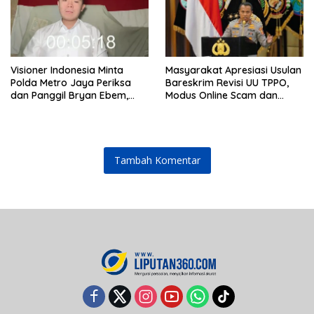
Visioner Indonesia Minta
Masyarakat Apresiasi Usulan
Polda Metro Jaya Periksa
Bareskrim Revisi UU TPPO,
dan Panggil Bryan Ebem,
Modus Online Scam dan
Tegaskan Permintaan Maaf
Judol Jadi Sorotan
Tidak Menggugurkan Proses
Hukum
Tambah Komentar