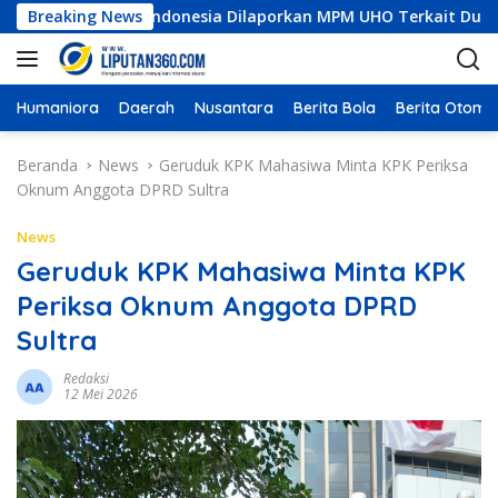
L
ruksi Indonesia Dilaporkan MPM UHO Terkait Dugaan Korupsi da
Breaking News
a
n
g
s
Humaniora
Daerah
Nusantara
Berita Bola
Berita Otomot
u
n
Beranda
News
Geruduk KPK Mahasiwa Minta KPK Periksa
g
Oknum Anggota DPRD Sultra
k
e
News
k
Geruduk KPK Mahasiwa Minta KPK
o
Periksa Oknum Anggota DPRD
n
t
Sultra
e
n
Redaksi
12 Mei 2026