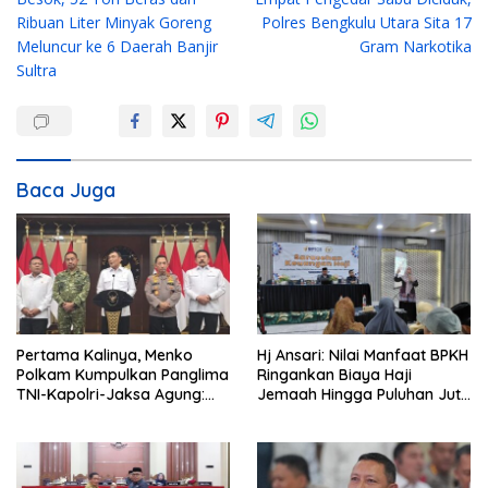
a
Ribuan Liter Minyak Goreng
Polres Bengkulu Utara Sita 17
v
Meluncur ke 6 Daerah Banjir
Gram Narkotika
i
Sultra
g
a
s
i
Baca Juga
p
o
s
Pertama Kalinya, Menko
Hj Ansari: Nilai Manfaat BPKH
Polkam Kumpulkan Panglima
Ringankan Biaya Haji
TNI-Kapolri-Jaksa Agung:
Jemaah Hingga Puluhan Juta
Situasi Sangat Terndali
Rupiah