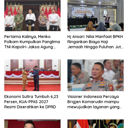
Pertama Kalinya, Menko
Hj Ansari: Nilai Manfaat BPKH
Polkam Kumpulkan Panglima
Ringankan Biaya Haji
TNI-Kapolri-Jaksa Agung:
Jemaah Hingga Puluhan Juta
Situasi Sangat Terndali
Rupiah
Ekonomi Sultra Tumbuh 6,23
Visioner Indonesia Percaya
Persen, KUA-PPAS 2027
Brigjen Komarudin mampu
Resmi Diserahkan ke DPRD
mewujudkan layanan yang
cepat dan anti-ribet