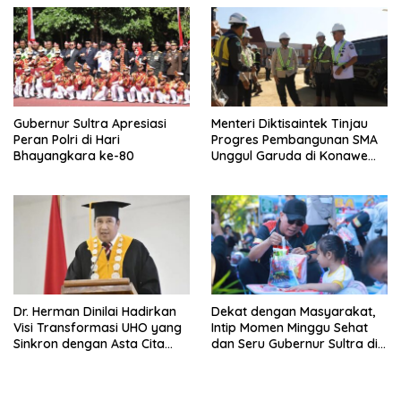
Hukum
Andri Permana
Gubernur Sultra Apresiasi
Menteri Diktisaintek Tinjau
Peran Polri di Hari
Progres Pembangunan SMA
Bhayangkara ke-80
Unggul Garuda di Konawe
Selatan
Dr. Herman Dinilai Hadirkan
Dekat dengan Masyarakat,
Visi Transformasi UHO yang
Intip Momen Minggu Sehat
Sinkron dengan Asta Cita
dan Seru Gubernur Sultra di
Presiden Prabowo
Kendari