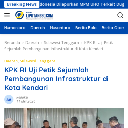
L
struksi Indonesia Dilaporkan MPM UHO Terkait Dugaan Korupsi 
Breaking News
a
n
g
s
Humaniora
Daerah
Nusantara
Berita Bola
Berita Otomot
u
n
Beranda
Daerah
Sulawesi Tenggara
KPK RI Uji Petik
g
Sejumlah Pembangunan Infrastruktur di Kota Kendari
k
e
Daerah
,
Sulawesi Tenggara
k
KPK RI Uji Petik Sejumlah
o
Pembangunan Infrastruktur di
n
t
Kota Kendari
e
n
Redaksi
11 Mei 2026