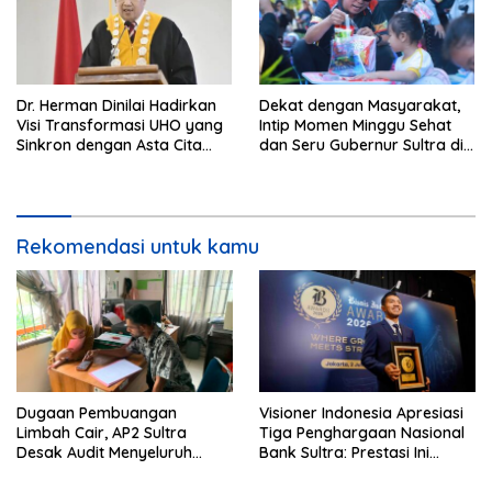
Dr. Herman Dinilai Hadirkan
Dekat dengan Masyarakat,
Visi Transformasi UHO yang
Intip Momen Minggu Sehat
Sinkron dengan Asta Cita
dan Seru Gubernur Sultra di
Presiden Prabowo
Kendari
Rekomendasi untuk kamu
Dugaan Pembuangan
Visioner Indonesia Apresiasi
Limbah Cair, AP2 Sultra
Tiga Penghargaan Nasional
Desak Audit Menyeluruh
Bank Sultra: Prestasi Ini
Sistem IPAL RS Hermina
Bungkam Keraguan
Kendari Diusut Secara
terhadap Kepemimpinan