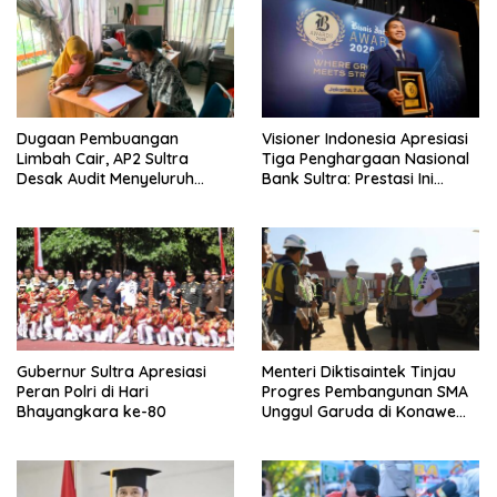
p
o
s
Dugaan Pembuangan
Visioner Indonesia Apresiasi
Limbah Cair, AP2 Sultra
Tiga Penghargaan Nasional
Desak Audit Menyeluruh
Bank Sultra: Prestasi Ini
Sistem IPAL RS Hermina
Bungkam Keraguan
Kendari Diusut Secara
terhadap Kepemimpinan
Hukum
Andri Permana
Gubernur Sultra Apresiasi
Menteri Diktisaintek Tinjau
Peran Polri di Hari
Progres Pembangunan SMA
Bhayangkara ke-80
Unggul Garuda di Konawe
Selatan