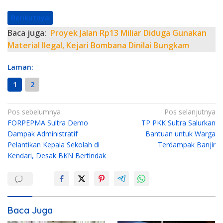
Berikutnya
Baca juga:
Proyek Jalan Rp13 Miliar Diduga Gunakan
Material Ilegal, Kejari Bombana Dinilai Bungkam
Laman:
1
2
N
Pos sebelumnya
Pos selanjutnya
FORPEPMA Sultra Demo
TP PKK Sultra Salurkan
a
Dampak Administratif
Bantuan untuk Warga
v
Pelantikan Kepala Sekolah di
Terdampak Banjir
i
Kendari, Desak BKN Bertindak
g
a
s
i
Baca Juga