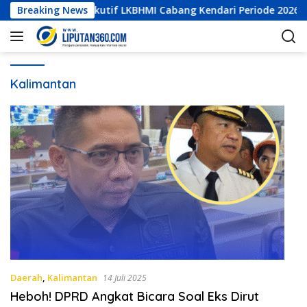
L
agai Direktur Eksekutif LKBHMI Cabang Kendari Periode 2026–2
Breaking News
a
n
g
s
u
Kalimantan
n
g
k
e
k
o
n
t
e
n
Daerah
,
Kalimantan
14 Juli 2025
Heboh! DPRD Angkat Bicara Soal Eks Dirut