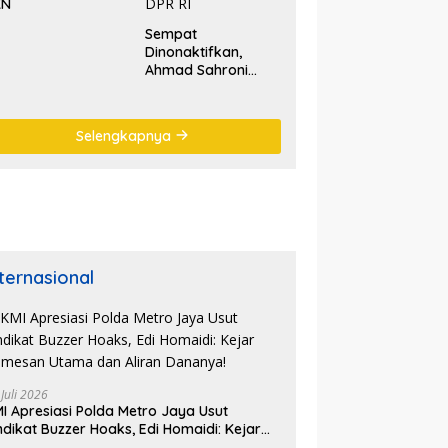
KN
Sempat
Dinonaktifkan,
Ahmad Sahroni
‘Comeback’ Jadi
Pimpinan Komisi III
DPR RI
Selengkapnya
nternasional
 Juli 2026
I Apresiasi Polda Metro Jaya Usut
ndikat Buzzer Hoaks, Edi Homaidi: Kejar
mesan Utama dan Aliran Dananya!