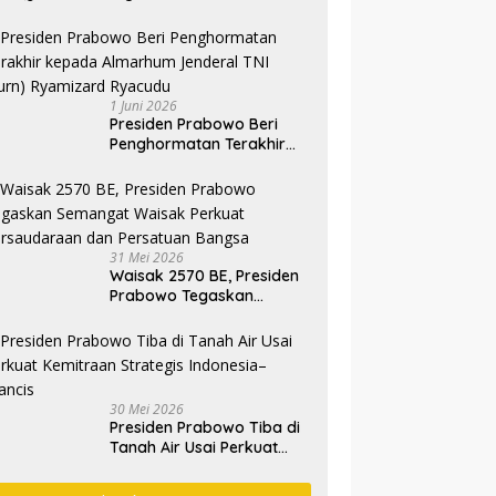
1 Juni 2026
Presiden Prabowo Beri
Penghormatan Terakhir
kepada Almarhum
Jenderal TNI (Purn)
Ryamizard Ryacudu
31 Mei 2026
Waisak 2570 BE, Presiden
Prabowo Tegaskan
Semangat Waisak Perkuat
Persaudaraan dan
Persatuan Bangsa
30 Mei 2026
Presiden Prabowo Tiba di
Tanah Air Usai Perkuat
Kemitraan Strategis
Indonesia–Prancis