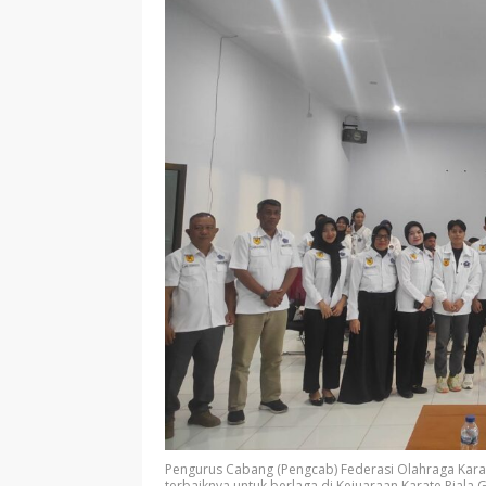
Pengurus Cabang (Pengcab) Federasi Olahraga Karat
terbaiknya untuk berlaga di Kejuaraan Karate Piala