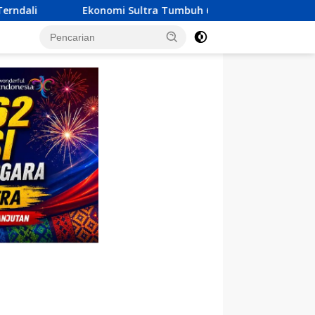
ultra Tumbuh 6,23 Persen, KUA-PPAS 2027 Resmi Diserahkan ke