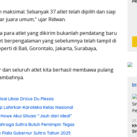
P
 maksimal. Sebanyak 37 atlet telah dipilih dan siap
ar juara umum,” ujar Ridwan.
a para atlet yang dikirim bukanlah pendatang baru
et berpengalaman yang sebelumnya telah tampil di
erti di Bali, Gorontalo, Jakarta, Surabaya,
ar dan seluruh atlet kita berhasil membawa pulang
tambahnya.
I
i Libas Dricus Du Plessis
ap Lahirkan Karateka Kelas Nasional
Howe Akui Situasi “Jauh dari Ideal”
31
ahraga Sultra Butuh Pemimpin Tegas
KM
Si
Piala Gubernur Sultra Tahun 2025
Pe