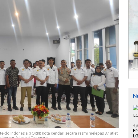
N
4 J
P
e-do Indonesia (FORKI) Kota Kendari secara resmi melepas 37 atlet
LG
 Gubernur Sulawesi Tenggara