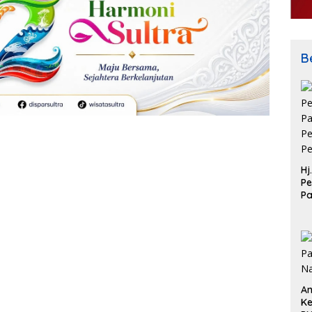
Be
Hj
Pe
P
Pe
Pe
An
Ke