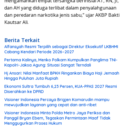
mengamankan empat tersangka berinisial AT, RN, JI,
dan AH yang diduga terlibat dalam penyalahgunaan
dan peredaran narkotika jenis sabu,” ujar AKBP Bakti
Kautsar Ali.
Berita Terkait
Alfansyah Resmi Terpilih sebagai Direktur Eksekutif LKBHMI
Cabang Kendari Periode 2026–2027
Pertama Kalinya, Menko Polkam Kumpulkan Panglima TNI-
Kapolri-Jaksa Agung: Situasi Sangat Terndali
Hj Ansari: Nilai Manfaat BPKH Ringankan Biaya Haji Jemaah
Hingga Puluhan Juta Rupiah
Ekonomi Sultra Tumbuh 6,23 Persen, KUA-PPAS 2027 Resmi
Diserahkan ke DPRD
Visioner Indonesia Percaya Brigjen Komarudin mampu
mewujudkan layanan yang cepat dan anti-ribet
Visioner Indonesia Minta Polda Metro Jaya Periksa dan
Panggil Bryan Ebem, Tegaskan Permintaan Maaf Tidak
Menggugurkan Proses Hukum