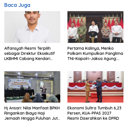
i
Baca Juga
p
o
s
Alfansyah Resmi Terpilih
Pertama Kalinya, Menko
sebagai Direktur Eksekutif
Polkam Kumpulkan Panglima
LKBHMI Cabang Kendari
TNI-Kapolri-Jaksa Agung:
Periode 2026–2027
Situasi Sangat Terndali
Hj Ansari: Nilai Manfaat BPKH
Ekonomi Sultra Tumbuh 6,23
Ringankan Biaya Haji
Persen, KUA-PPAS 2027
Jemaah Hingga Puluhan Juta
Resmi Diserahkan ke DPRD
Rupiah