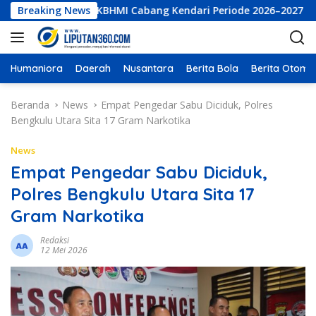
L
ksekutif LKBHMI Cabang Kendari Periode 2026–2027
Breaking News
PT B
a
n
g
s
Humaniora
Daerah
Nusantara
Berita Bola
Berita Otomot
u
n
Beranda
News
Empat Pengedar Sabu Diciduk, Polres
g
Bengkulu Utara Sita 17 Gram Narkotika
k
e
News
k
Empat Pengedar Sabu Diciduk,
o
Polres Bengkulu Utara Sita 17
n
t
Gram Narkotika
e
n
Redaksi
12 Mei 2026