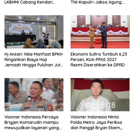
LKBHMI Cabang Kendari
TNI-Kapolri-Jaksa Agung:
Periode 2026–2027
Situasi Sangat Terndali
Hj Ansari: Nilai Manfaat BPKH
Ekonomi Sultra Tumbuh 6,23
Ringankan Biaya Haji
Persen, KUA-PPAS 2027
Jemaah Hingga Puluhan Juta
Resmi Diserahkan ke DPRD
Rupiah
Visioner Indonesia Percaya
Visioner Indonesia Minta
Brigjen Komarudin mampu
Polda Metro Jaya Periksa
mewujudkan layanan yang
dan Panggil Bryan Ebem,
cepat dan anti-ribet
Tegaskan Permintaan Maaf