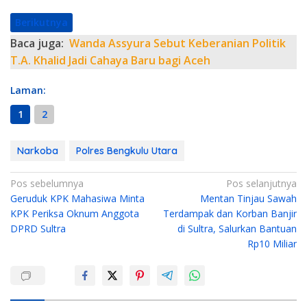
Berikutnya
Baca juga:
Wanda Assyura Sebut Keberanian Politik
T.A. Khalid Jadi Cahaya Baru bagi Aceh
Laman:
1
2
Narkoba
Polres Bengkulu Utara
N
Pos sebelumnya
Pos selanjutnya
Geruduk KPK Mahasiwa Minta
Mentan Tinjau Sawah
a
KPK Periksa Oknum Anggota
Terdampak dan Korban Banjir
v
DPRD Sultra
di Sultra, Salurkan Bantuan
i
Rp10 Miliar
g
a
s