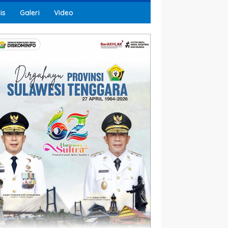
is
Galeri
Video