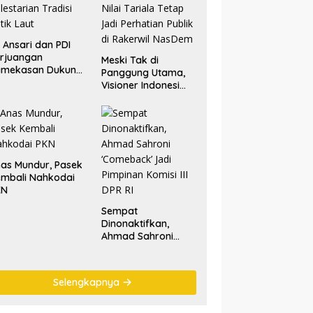
. Ansari dan PDI
rjuangan
Meski Tak di
amekasan Dukung
Panggung Utama,
lestarian Tradisi
Visioner Indonesi
tik Laut
Nilai Tariala Tetap
Jadi Perhatian
Publik di Rakerwil
NasDem
as Mundur, Pasek
mbali Nahkodai
KN
Sempat
Dinonaktifkan,
Ahmad Sahroni
‘Comeback’ Jadi
Pimpinan Komisi III
DPR RI
Selengkapnya