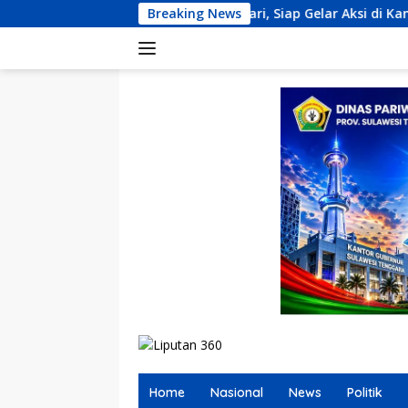
Langsung
as Kendari, Siap Gelar Aksi di Kanwil Ditjenpas dan Lapas Kela
Breaking News
ke
konten
Home
Nasional
News
Politik