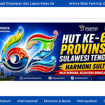
s IIA
Arinta Nilai Famtrip Overland Efektif Kenalkan De
Hukum
Internasional
Ekonomi & Bisnis
Metropolitan