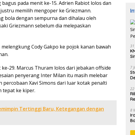
bagus pada menit ke-15. Adrien Rabiot lolos dan
I
 justru memilih mengoper ke Griezmann.
 bola dengan sempurna dan dihalau oleh
kaki Griezmann sebelum dia melepaskan
31
 melengkung Cody Gakpo ke pojok kanan bawah
KM
nan.
Si
Pe
 ke-29. Marcus Thuram lolos dari jebakan offside
7 
St
saian penyerang Inter Milan itu masih melebar
De
 percobaan Xavi Simons dari luar kotak penalti
K
22
 tepat ke kiper.
Ri
Re
mimpin Tertinggi Baru, Ketegangan dengan
8 
Ir
Ba
M