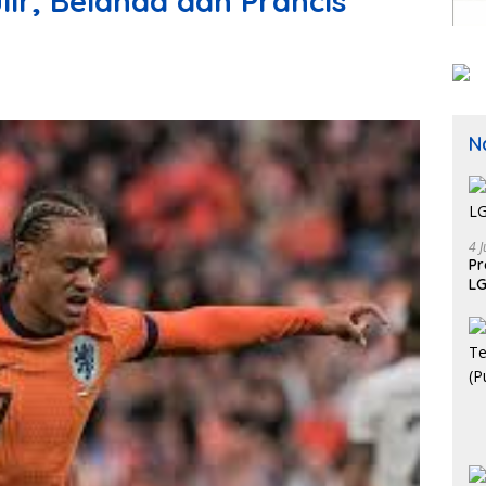
lir, Belanda dan Prancis
N
4 J
P
LG