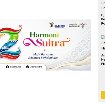
Hj
Pe
P
Pe
Pe
An
Ke
P