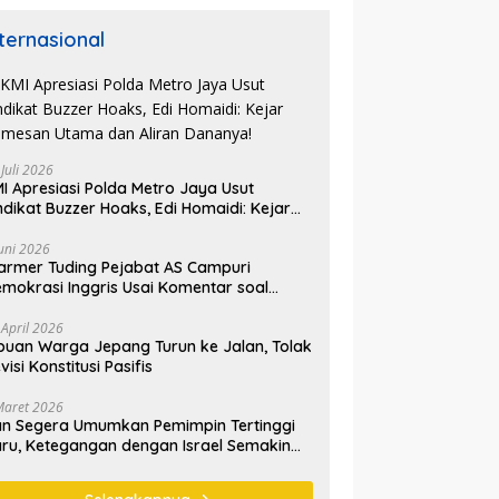
nternasional
 Juli 2026
I Apresiasi Polda Metro Jaya Usut
ndikat Buzzer Hoaks, Edi Homaidi: Kejar
mesan Utama dan Aliran Dananya!
Juni 2026
armer Tuding Pejabat AS Campuri
mokrasi Inggris Usai Komentar soal
asus Henry Nowak
 April 2026
buan Warga Jepang Turun ke Jalan, Tolak
visi Konstitusi Pasifis
Maret 2026
an Segera Umumkan Pemimpin Tertinggi
ru, Ketegangan dengan Israel Semakin
emanas