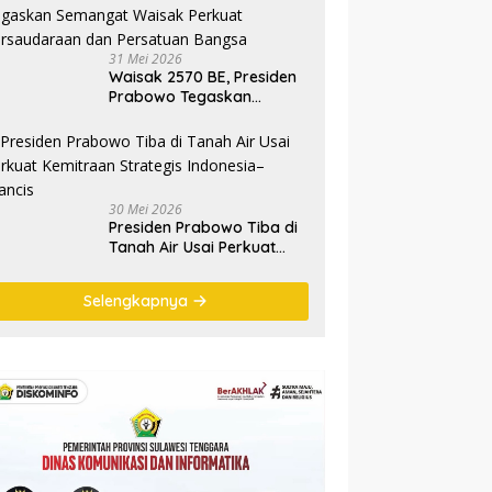
Ryamizard Ryacudu
31 Mei 2026
Waisak 2570 BE, Presiden
Prabowo Tegaskan
Semangat Waisak Perkuat
Persaudaraan dan
Persatuan Bangsa
30 Mei 2026
Presiden Prabowo Tiba di
Tanah Air Usai Perkuat
Kemitraan Strategis
Indonesia–Prancis
Selengkapnya