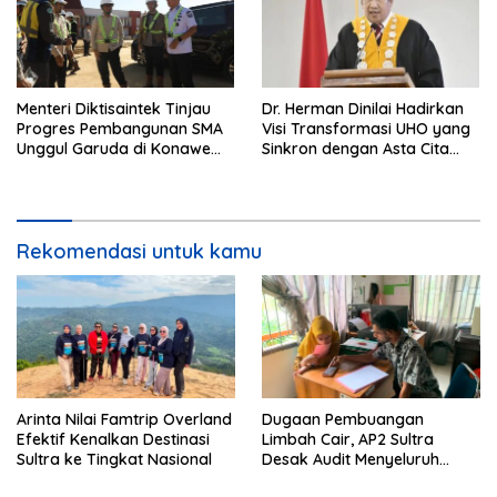
Menteri Diktisaintek Tinjau
Dr. Herman Dinilai Hadirkan
Progres Pembangunan SMA
Visi Transformasi UHO yang
Unggul Garuda di Konawe
Sinkron dengan Asta Cita
Selatan
Presiden Prabowo
Rekomendasi untuk kamu
Arinta Nilai Famtrip Overland
Dugaan Pembuangan
Efektif Kenalkan Destinasi
Limbah Cair, AP2 Sultra
Sultra ke Tingkat Nasional
Desak Audit Menyeluruh
Sistem IPAL RS Hermina