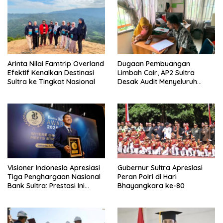
p
o
s
Arinta Nilai Famtrip Overland
Dugaan Pembuangan
Efektif Kenalkan Destinasi
Limbah Cair, AP2 Sultra
Sultra ke Tingkat Nasional
Desak Audit Menyeluruh
Sistem IPAL RS Hermina
Kendari Diusut Secara
Hukum
Visioner Indonesia Apresiasi
Gubernur Sultra Apresiasi
Tiga Penghargaan Nasional
Peran Polri di Hari
Bank Sultra: Prestasi Ini
Bhayangkara ke-80
Bungkam Keraguan
terhadap Kepemimpinan
Andri Permana