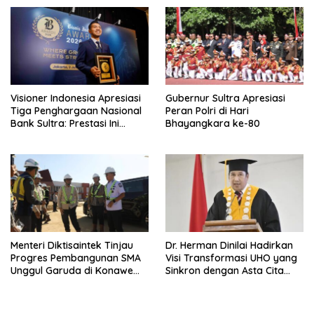
Kendari Diusut Secara
Hukum
Visioner Indonesia Apresiasi
Gubernur Sultra Apresiasi
Tiga Penghargaan Nasional
Peran Polri di Hari
Bank Sultra: Prestasi Ini
Bhayangkara ke-80
Bungkam Keraguan
terhadap Kepemimpinan
Andri Permana
Menteri Diktisaintek Tinjau
Dr. Herman Dinilai Hadirkan
Progres Pembangunan SMA
Visi Transformasi UHO yang
Unggul Garuda di Konawe
Sinkron dengan Asta Cita
Selatan
Presiden Prabowo