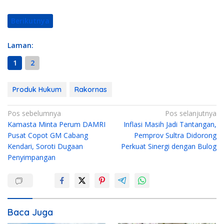
Berikutnya
Laman:
1
2
Produk Hukum
Rakornas
N
Pos sebelumnya
Pos selanjutnya
Kamasta Minta Perum DAMRI
Inflasi Masih Jadi Tantangan,
a
Pusat Copot GM Cabang
Pemprov Sultra Didorong
v
Kendari, Soroti Dugaan
Perkuat Sinergi dengan Bulog
i
Penyimpangan
g
a
s
i
Baca Juga