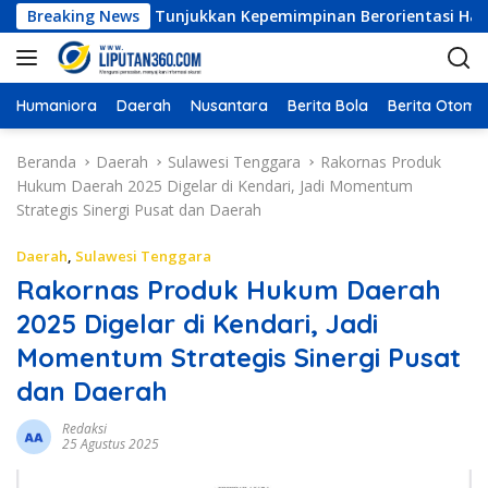
L
ndonesia: ASR Tunjukkan Kepemimpinan Berorientasi Hasil dan Ke
Breaking News
a
n
g
s
Humaniora
Daerah
Nusantara
Berita Bola
Berita Otomot
u
n
Beranda
Daerah
Sulawesi Tenggara
Rakornas Produk
g
Hukum Daerah 2025 Digelar di Kendari, Jadi Momentum
k
Strategis Sinergi Pusat dan Daerah
e
k
Daerah
,
Sulawesi Tenggara
o
Rakornas Produk Hukum Daerah
n
2025 Digelar di Kendari, Jadi
t
e
Momentum Strategis Sinergi Pusat
n
dan Daerah
Redaksi
25 Agustus 2025