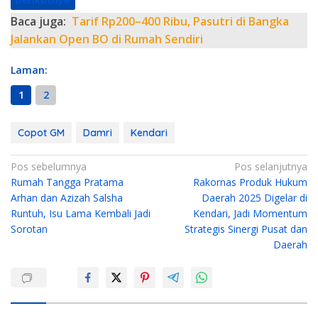
Baca juga:
Tarif Rp200–400 Ribu, Pasutri di Bangka
Jalankan Open BO di Rumah Sendiri
Laman:
1
2
Copot GM
Damri
Kendari
N
Pos sebelumnya
Pos selanjutnya
Rumah Tangga Pratama
Rakornas Produk Hukum
a
Arhan dan Azizah Salsha
Daerah 2025 Digelar di
v
Runtuh, Isu Lama Kembali Jadi
Kendari, Jadi Momentum
i
Sorotan
Strategis Sinergi Pusat dan
g
Daerah
a
s
i