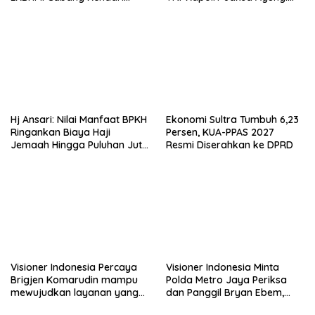
Periode 2026–2027
Situasi Sangat Terndali
Hj Ansari: Nilai Manfaat BPKH
Ekonomi Sultra Tumbuh 6,23
Ringankan Biaya Haji
Persen, KUA-PPAS 2027
Jemaah Hingga Puluhan Juta
Resmi Diserahkan ke DPRD
Rupiah
Visioner Indonesia Percaya
Visioner Indonesia Minta
Brigjen Komarudin mampu
Polda Metro Jaya Periksa
mewujudkan layanan yang
dan Panggil Bryan Ebem,
cepat dan anti-ribet
Tegaskan Permintaan Maaf