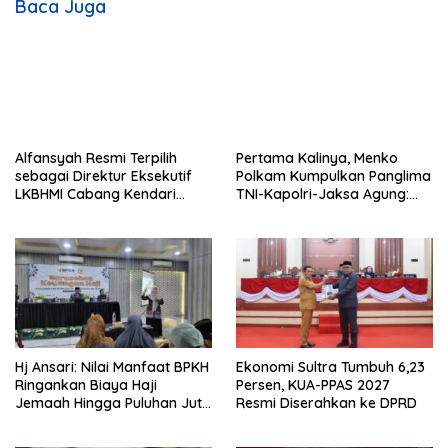
Baca Juga
p
o
s
Alfansyah Resmi Terpilih
Pertama Kalinya, Menko
sebagai Direktur Eksekutif
Polkam Kumpulkan Panglima
LKBHMI Cabang Kendari
TNI-Kapolri-Jaksa Agung:
Periode 2026–2027
Situasi Sangat Terndali
Hj Ansari: Nilai Manfaat BPKH
Ekonomi Sultra Tumbuh 6,23
Ringankan Biaya Haji
Persen, KUA-PPAS 2027
Jemaah Hingga Puluhan Juta
Resmi Diserahkan ke DPRD
Rupiah