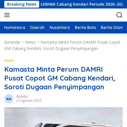
L
ktur Eksekutif LKBHMI Cabang Kendari Periode 2026–2027
Breaking News
a
n
g
s
Humaniora
Daerah
Nusantara
Berita Bola
Berita Otomot
u
n
Beranda
News
Kamasta Minta Perum DAMRI Pusat Copot
g
GM Cabang Kendari, Soroti Dugaan Penyimpangan
k
e
News
k
Kamasta Minta Perum DAMRI
o
Pusat Copot GM Cabang Kendari,
n
t
Soroti Dugaan Penyimpangan
e
n
Redaksi
25 Agustus 2025