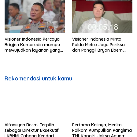
Visioner Indonesia Percaya
Visioner Indonesia Minta
Brigjen Komarudin mampu
Polda Metro Jaya Periksa
mewujudkan layanan yang
dan Panggil Bryan Ebem,
cepat dan anti-ribet
Tegaskan Permintaan Maaf
Tidak Menggugurkan Proses
Hukum
Rekomendasi untuk kamu
Alfansyah Resmi Terpilih
Pertama Kalinya, Menko
sebagai Direktur Eksekutif
Polkam Kumpulkan Panglima
LKBHMI Cabang Kendari
TNI-Kapolri-Jaksa Agung: