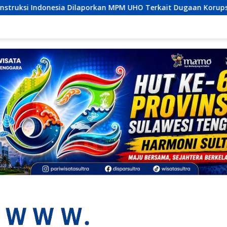
 MPM UHO Terkait Dugaan Korupsi dan Material Ilegal Proyek K