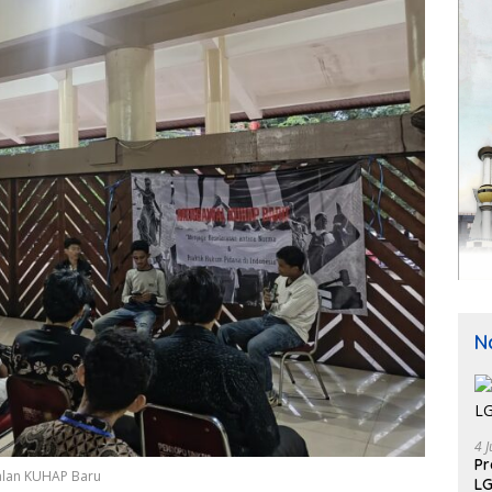
N
4 J
P
alan KUHAP Baru
LG