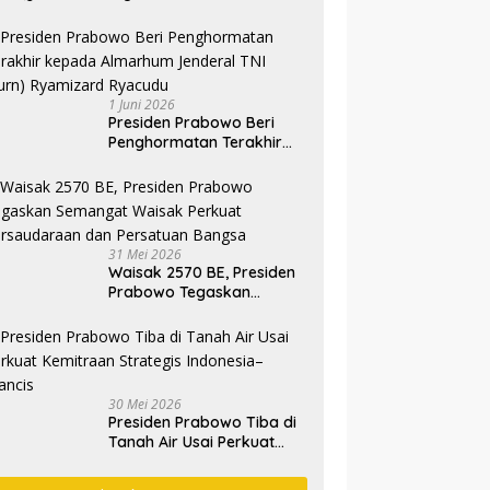
1 Juni 2026
Presiden Prabowo Beri
Penghormatan Terakhir
kepada Almarhum
Jenderal TNI (Purn)
Ryamizard Ryacudu
31 Mei 2026
Waisak 2570 BE, Presiden
Prabowo Tegaskan
Semangat Waisak Perkuat
Persaudaraan dan
Persatuan Bangsa
30 Mei 2026
Presiden Prabowo Tiba di
Tanah Air Usai Perkuat
Kemitraan Strategis
Indonesia–Prancis