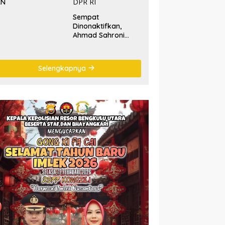
KN
Sempat
Dinonaktifkan,
Ahmad Sahroni
‘Comeback’ Jadi
Pimpinan Komisi III
DPR RI
Selengkapnya