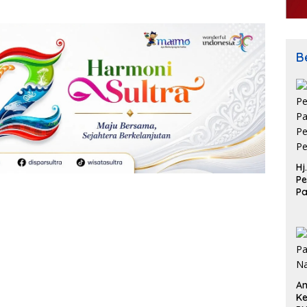
Be
Hj
Pe
P
Pe
Pe
An
Ke