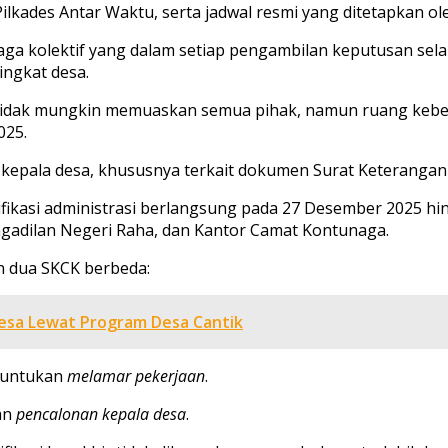
Pilkades Antar Waktu, serta jadwal resmi yang ditetapkan 
aga kolektif yang dalam setiap pengambilan keputusan sel
tingkat desa.
tidak mungkin memuaskan semua pihak, namun ruang keber
025.
lon kepala desa, khususnya terkait dokumen Surat Keteranga
fikasi administrasi berlangsung pada 27 Desember 2025 hing
ngadilan Negeri Raha, dan Kantor Camat Kontunaga.
dua SKCK berbeda:
Desa Lewat Program Desa Cantik
eruntukan
melamar pekerjaan
.
an
pencalonan kepala desa
.