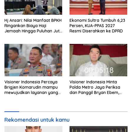
Hj Ansari: Nilai Manfaat BPKH
Ekonomi Sultra Tumbuh 6,23
Ringankan Biaya Haji
Persen, KUA-PPAS 2027
Jemaah Hingga Puluhan Juta
Resmi Diserahkan ke DPRD
Rupiah
Visioner Indonesia Percaya
Visioner Indonesia Minta
Brigjen Komarudin mampu
Polda Metro Jaya Periksa
mewujudkan layanan yang
dan Panggil Bryan Ebem,
cepat dan anti-ribet
Tegaskan Permintaan Maaf
Tidak Menggugurkan Proses
Hukum
Rekomendasi untuk kamu