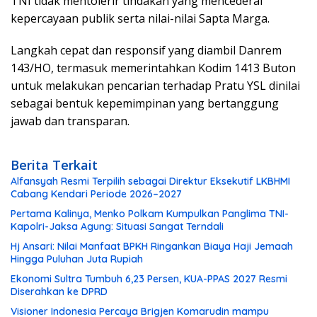
TNI tidak mentolerir tindakan yang mencederai
kepercayaan publik serta nilai-nilai Sapta Marga.
Langkah cepat dan responsif yang diambil Danrem
143/HO, termasuk memerintahkan Kodim 1413 Buton
untuk melakukan pencarian terhadap Pratu YSL dinilai
sebagai bentuk kepemimpinan yang bertanggung
jawab dan transparan.
Berita Terkait
Alfansyah Resmi Terpilih sebagai Direktur Eksekutif LKBHMI
Cabang Kendari Periode 2026–2027
Pertama Kalinya, Menko Polkam Kumpulkan Panglima TNI-
Kapolri-Jaksa Agung: Situasi Sangat Terndali
Hj Ansari: Nilai Manfaat BPKH Ringankan Biaya Haji Jemaah
Hingga Puluhan Juta Rupiah
Ekonomi Sultra Tumbuh 6,23 Persen, KUA-PPAS 2027 Resmi
Diserahkan ke DPRD
Visioner Indonesia Percaya Brigjen Komarudin mampu