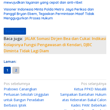
mewujudkan layanan yang cepat dan anti-ribet
Visioner Indonesia Minta Polda Metro Jaya Periksa dan
Panggil Bryan Ebem, Tegaskan Permintaan Maaf Tidak
Menggugurkan Proses Hukum
Berikutnya
Baca juga:
JALAK Somasi Dirjen Bea dan Cukai: Indikasi
Kolapsnya Fungsi Pengawasan di Kendari, DJBC
Diminta Tidak Lagi Diam
Laman:
1
2
N
Pos sebelumnya
Pos selanjutnya
Prabowo Canangkan
Ketua PPKD Masalili
a
Perluasan Sekolah Unggulan
Sampaikan Bantahan Hukum
v
untuk Bangun Peradaban
atas Keberatan Bakal Calon
i
Berbasis Iptek
Kades PAW: Beberkan