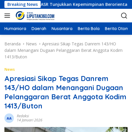
L
 Indonesia: ASR Tunjukkan Kepemimpinan Berorientasi Hasil dan 
Breaking News
a
n
g
s
Humaniora
Daerah
Nusantara
Berita Bola
Berita Otomot
u
n
Beranda
News
Apresiasi Sikap Tegas Danrem 143/HO
g
dalam Menangani Dugaan Pelanggaran Berat Anggota Kodim
k
1413/Buton
e
k
News
o
Apresiasi Sikap Tegas Danrem
n
143/HO dalam Menangani Dugaan
t
e
Pelanggaran Berat Anggota Kodim
n
1413/Buton
Redaksi
14 Januari 2026