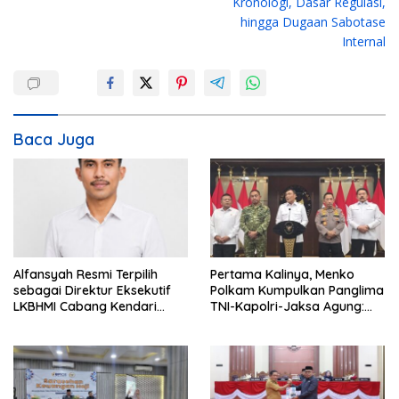
g
Kronologi, Dasar Regulasi,
hingga Dugaan Sabotase
a
Internal
s
i
p
o
Baca Juga
s
Alfansyah Resmi Terpilih
Pertama Kalinya, Menko
sebagai Direktur Eksekutif
Polkam Kumpulkan Panglima
LKBHMI Cabang Kendari
TNI-Kapolri-Jaksa Agung:
Periode 2026–2027
Situasi Sangat Terndali