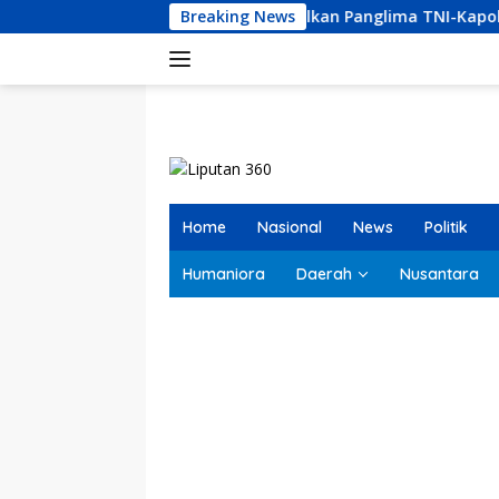
Langsung
lkam Kumpulkan Panglima TNI-Kapolri-Jaksa Agung: Situasi San
Breaking News
ke
konten
Home
Nasional
News
Politik
Humaniora
Daerah
Nusantara