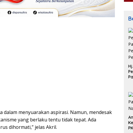
Be
Hj
Pe
P
Pe
Pe
a dalam menyuarakan aspirasi. Namun, mendesak
An
nisme yang berlaku tentu tidak tepat. Ada
Ke
us dihormati,” jelas Akril.
P