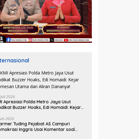
nternasional
 Juli 2026
I Apresiasi Polda Metro Jaya Usut
ndikat Buzzer Hoaks, Edi Homaidi: Kejar
mesan Utama dan Aliran Dananya!
Juni 2026
armer Tuding Pejabat AS Campuri
mokrasi Inggris Usai Komentar soal
asus Henry Nowak