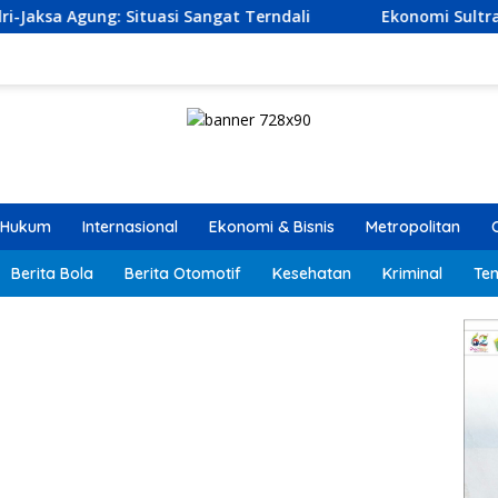
gat Terndali
Ekonomi Sultra Tumbuh 6,23 Persen, KUA
Hukum
Internasional
Ekonomi & Bisnis
Metropolitan
Berita Bola
Berita Otomotif
Kesehatan
Kriminal
Ten