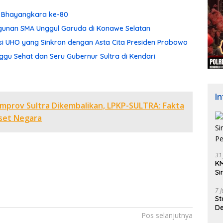
ri Bhayangkara ke-80
ngunan SMA Unggul Garuda di Konawe Selatan
asi UHO yang Sinkron dengan Asta Cita Presiden Prabowo
gu Sehat dan Seru Gubernur Sultra di Kendari
I
emprov Sultra Dikembalikan, LPKP-SULTRA: Fakta
Aset Negara
31
KM
Si
Pe
7 
St
De
Pos selanjutnya
K