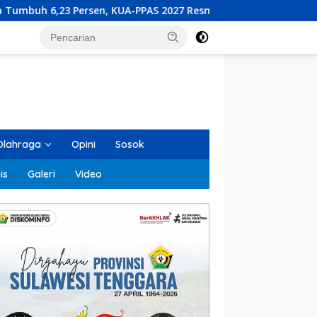
-PPAS 2027 Resmi Diserahkan ke DPRD
Visioner Indones
Olahraga
Opini
Sosok
is
Galeri
Video