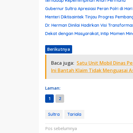
terhadap Kepemimpinan Andri Permana
Gubernur Sultra Apresiasi Peran Polri di Ha
Menteri Diktisaintek Tinjau Progres Pemba
Dr. Herman Dinilai Hadirkan Visi Transform
Dekat dengan Masyarakat, Intip Momen Ming
Berikutnya
Baca juga:
Satu Unit Mobil Dinas P
Ini Bantah Klaim Tidak Menguasai 
Laman:
1
2
Sultra
Tariala
Navigasi
Pos sebelumnya