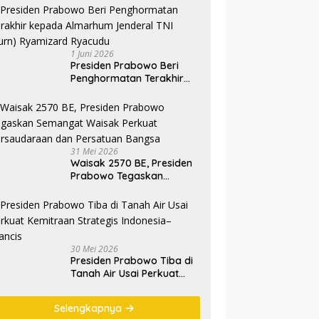
1 Juni 2026
Presiden Prabowo Beri
Penghormatan Terakhir
kepada Almarhum
Jenderal TNI (Purn)
Ryamizard Ryacudu
31 Mei 2026
Waisak 2570 BE, Presiden
Prabowo Tegaskan
Semangat Waisak Perkuat
Persaudaraan dan
Persatuan Bangsa
30 Mei 2026
Presiden Prabowo Tiba di
Tanah Air Usai Perkuat
Kemitraan Strategis
Indonesia–Prancis
Selengkapnya