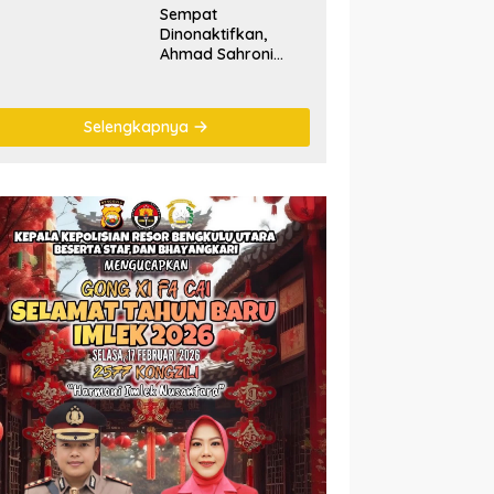
Sempat
Dinonaktifkan,
Ahmad Sahroni
‘Comeback’ Jadi
Pimpinan Komisi III
DPR RI
Selengkapnya