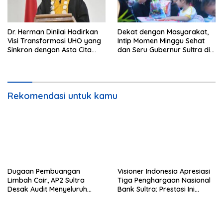
Dr. Herman Dinilai Hadirkan
Dekat dengan Masyarakat,
Visi Transformasi UHO yang
Intip Momen Minggu Sehat
Sinkron dengan Asta Cita
dan Seru Gubernur Sultra di
Presiden Prabowo
Kendari
Rekomendasi untuk kamu
Dugaan Pembuangan
Visioner Indonesia Apresiasi
Limbah Cair, AP2 Sultra
Tiga Penghargaan Nasional
Desak Audit Menyeluruh
Bank Sultra: Prestasi Ini
Sistem IPAL RS Hermina
Bungkam Keraguan
Kendari Diusut Secara
terhadap Kepemimpinan
Hukum
Andri Permana