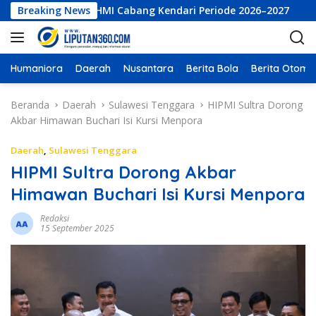
L
Eksekutif LKBHMI Cabang Kendari Periode 2026–2027
Breaking News
PT 
a
n
g
s
Humaniora
Daerah
Nusantara
Berita Bola
Berita Otomot
u
n
Beranda
Daerah
Sulawesi Tenggara
HIPMI Sultra Dorong
g
Akbar Himawan Buchari Isi Kursi Menpora
k
e
Daerah
,
Sulawesi Tenggara
k
HIPMI Sultra Dorong Akbar
o
Himawan Buchari Isi Kursi Menpora
n
t
Redaksi
e
15 September 2025
n