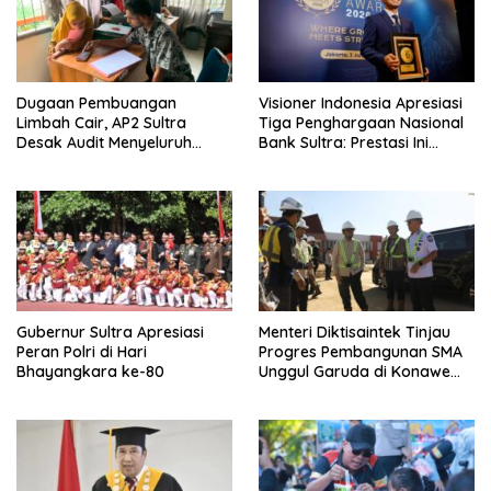
s
Dugaan Pembuangan
Visioner Indonesia Apresiasi
Limbah Cair, AP2 Sultra
Tiga Penghargaan Nasional
Desak Audit Menyeluruh
Bank Sultra: Prestasi Ini
Sistem IPAL RS Hermina
Bungkam Keraguan
Kendari Diusut Secara
terhadap Kepemimpinan
Hukum
Andri Permana
Gubernur Sultra Apresiasi
Menteri Diktisaintek Tinjau
Peran Polri di Hari
Progres Pembangunan SMA
Bhayangkara ke-80
Unggul Garuda di Konawe
Selatan