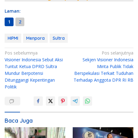
Laman:
1
2
HIPMI
Menpora
Sultra
N
Pos sebelumnya
Pos selanjutnya
Visioner Indonesia Sebut Aksi
Sekjen Visioner Indonesia
a
Tuntut Ketua DPRD Sultra
Minta Publik Tidak
v
Mundur Berpotensi
Berspekulasi Terkait Tuduhan
i
Ditunggangi Kepentingan
Terhadap Anggota DPR RI RB
g
Politik
a
s
i
Baca Juga
p
o