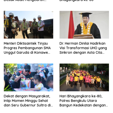
Sistem IPAL RS Hermina
Kendari Diusut Secara
Hukum
Menteri Diktisaintek Tinjau
Dr. Herman Dinilai Hadirkan
Progres Pembangunan SMA
Visi Transformasi UHO yang
Unggul Garuda di Konawe
Sinkron dengan Asta Cita
Selatan
Presiden Prabowo
Dekat dengan Masyarakat,
Hari Bhayangkara ke-80,
Intip Momen Minggu Sehat
Polres Bengkulu Utara
dan Seru Gubernur Sultra di
Bangun Kedekatan dengan
Kendari
Masyarakat Melalui Jalan