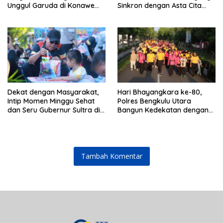
Unggul Garuda di Konawe
Sinkron dengan Asta Cita
Selatan
Presiden Prabowo
Dekat dengan Masyarakat,
Hari Bhayangkara ke-80,
Intip Momen Minggu Sehat
Polres Bengkulu Utara
dan Seru Gubernur Sultra di
Bangun Kedekatan dengan
Kendari
Masyarakat Melalui Jalan
Sehat dan Lomba
Kebersamaan
Tambah Komentar