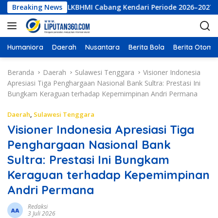
L
r Eksekutif LKBHMI Cabang Kendari Periode 2026–2027
Breaking News
P
a
n
g
s
Humaniora
Daerah
Nusantara
Berita Bola
Berita Otomot
u
n
Beranda
Daerah
Sulawesi Tenggara
Visioner Indonesia
g
Apresiasi Tiga Penghargaan Nasional Bank Sultra: Prestasi Ini
k
Bungkam Keraguan terhadap Kepemimpinan Andri Permana
e
k
Daerah
,
Sulawesi Tenggara
o
Visioner Indonesia Apresiasi Tiga
n
Penghargaan Nasional Bank
t
e
Sultra: Prestasi Ini Bungkam
n
Keraguan terhadap Kepemimpinan
Andri Permana
Redaksi
3 Juli 2026