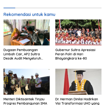
Sehat dan Lomba
Kebersamaan
Rekomendasi untuk kamu
Dugaan Pembuangan
Gubernur Sultra Apresiasi
Limbah Cair, AP2 Sultra
Peran Polri di Hari
Desak Audit Menyeluruh
Bhayangkara ke-80
Sistem IPAL RS Hermina
Kendari Diusut Secara
Hukum
Menteri Diktisaintek Tinjau
Dr. Herman Dinilai Hadirkan
Progres Pembangunan SMA
Visi Transformasi UHO yang