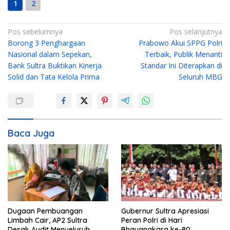
1
2
N
Pos sebelumnya
Pos selanjutnya
Borong 3 Penghargaan
Prabowo Akui SPPG Polri
a
Nasional dalam Sepekan,
Terbaik, Publik Menanti
v
Bank Sultra Buktikan Kinerja
Standar Ini Diterapkan di
i
Solid dan Tata Kelola Prima
Seluruh MBG
g
a
s
i
Baca Juga
p
o
s
Dugaan Pembuangan
Gubernur Sultra Apresiasi
Limbah Cair, AP2 Sultra
Peran Polri di Hari
Desak Audit Menyeluruh
Bhayangkara ke-80