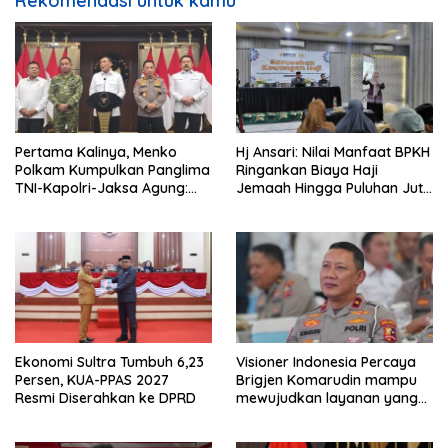
Rekomendasi untuk kamu
Pertama Kalinya, Menko
Hj Ansari: Nilai Manfaat BPKH
Polkam Kumpulkan Panglima
Ringankan Biaya Haji
TNI-Kapolri-Jaksa Agung:
Jemaah Hingga Puluhan Juta
Situasi Sangat Terndali
Rupiah
Ekonomi Sultra Tumbuh 6,23
Visioner Indonesia Percaya
Persen, KUA-PPAS 2027
Brigjen Komarudin mampu
Resmi Diserahkan ke DPRD
mewujudkan layanan yang
cepat dan anti-ribet