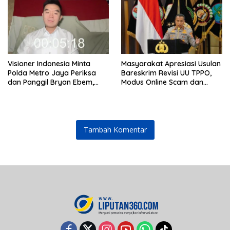
Visioner Indonesia Minta
Masyarakat Apresiasi Usulan
Polda Metro Jaya Periksa
Bareskrim Revisi UU TPPO,
dan Panggil Bryan Ebem,
Modus Online Scam dan
Tegaskan Permintaan Maaf
Judol Jadi Sorotan
Tidak Menggugurkan Proses
Hukum
Tambah Komentar