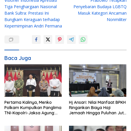
Visioner Indonesia Apresiasi
Prabowo Tetapkan
a
Tiga Penghargaan Nasional
Penyebaran Budaya LGBTQ
v
Bank Sultra: Prestasi Ini
Masuk Kategori Ancaman
i
Bungkam Keraguan terhadap
Nonmiliter
g
Kepemimpinan Andri Permana
a
s
i
Baca Juga
p
o
s
Pertama Kalinya, Menko
Hj Ansari: Nilai Manfaat BPKH
Polkam Kumpulkan Panglima
Ringankan Biaya Haji
TNI-Kapolri-Jaksa Agung:
Jemaah Hingga Puluhan Juta
Situasi Sangat Terndali
Rupiah