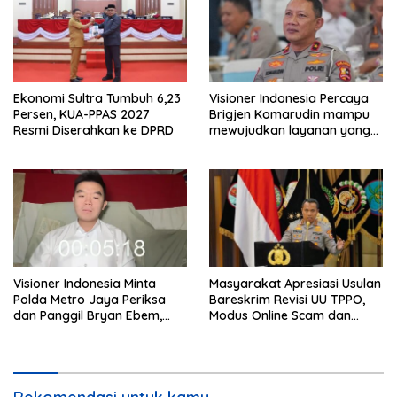
Ekonomi Sultra Tumbuh 6,23
Visioner Indonesia Percaya
Persen, KUA-PPAS 2027
Brigjen Komarudin mampu
Resmi Diserahkan ke DPRD
mewujudkan layanan yang
cepat dan anti-ribet
Visioner Indonesia Minta
Masyarakat Apresiasi Usulan
Polda Metro Jaya Periksa
Bareskrim Revisi UU TPPO,
dan Panggil Bryan Ebem,
Modus Online Scam dan
Tegaskan Permintaan Maaf
Judol Jadi Sorotan
Tidak Menggugurkan Proses
Hukum