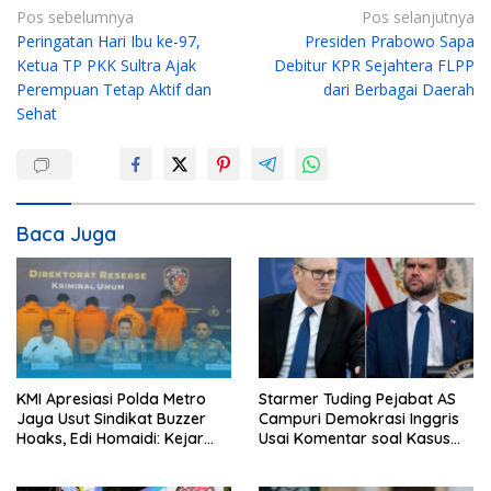
N
Pos sebelumnya
Pos selanjutnya
Peringatan Hari Ibu ke-97,
Presiden Prabowo Sapa
a
Ketua TP PKK Sultra Ajak
Debitur KPR Sejahtera FLPP
v
Perempuan Tetap Aktif dan
dari Berbagai Daerah
i
Sehat
g
a
s
i
Baca Juga
p
o
s
KMI Apresiasi Polda Metro
Starmer Tuding Pejabat AS
Jaya Usut Sindikat Buzzer
Campuri Demokrasi Inggris
Hoaks, Edi Homaidi: Kejar
Usai Komentar soal Kasus
Pemesan Utama dan Aliran
Henry Nowak
Dananya!