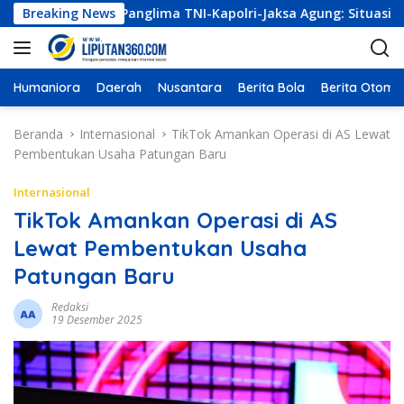
L
mpulkan Panglima TNI-Kapolri-Jaksa Agung: Situasi Sangat Te
Breaking News
a
n
g
s
Humaniora
Daerah
Nusantara
Berita Bola
Berita Otomot
u
n
Beranda
Internasional
TikTok Amankan Operasi di AS Lewat
g
Pembentukan Usaha Patungan Baru
k
e
Internasional
k
TikTok Amankan Operasi di AS
o
Lewat Pembentukan Usaha
n
t
Patungan Baru
e
n
Redaksi
19 Desember 2025