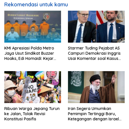
Rekomendasi untuk kamu
KMI Apresiasi Polda Metro
Starmer Tuding Pejabat AS
Jaya Usut Sindikat Buzzer
Campuri Demokrasi Inggris
Hoaks, Edi Homaidi: Kejar
Usai Komentar soal Kasus
Pemesan Utama dan Aliran
Henry Nowak
Dananya!
Ribuan Warga Jepang Turun
Iran Segera Umumkan
ke Jalan, Tolak Revisi
Pemimpin Tertinggi Baru,
Konstitusi Pasifis
Ketegangan dengan Israel
Semakin Memanas