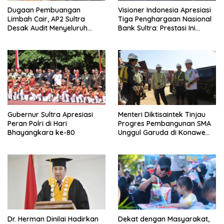
Dugaan Pembuangan
Visioner Indonesia Apresiasi
Limbah Cair, AP2 Sultra
Tiga Penghargaan Nasional
Desak Audit Menyeluruh
Bank Sultra: Prestasi Ini
Sistem IPAL RS Hermina
Bungkam Keraguan
Kendari Diusut Secara
terhadap Kepemimpinan
Hukum
Andri Permana
Gubernur Sultra Apresiasi
Menteri Diktisaintek Tinjau
Peran Polri di Hari
Progres Pembangunan SMA
Bhayangkara ke-80
Unggul Garuda di Konawe
Selatan
Dr. Herman Dinilai Hadirkan
Dekat dengan Masyarakat,