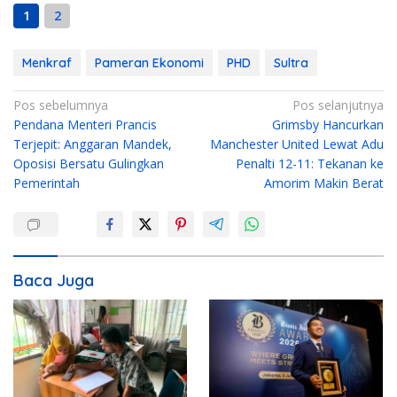
1
2
Menkraf
Pameran Ekonomi
PHD
Sultra
N
Pos sebelumnya
Pos selanjutnya
Pendana Menteri Prancis
Grimsby Hancurkan
a
Terjepit: Anggaran Mandek,
Manchester United Lewat Adu
v
Oposisi Bersatu Gulingkan
Penalti 12-11: Tekanan ke
i
Pemerintah
Amorim Makin Berat
g
a
s
i
Baca Juga
p
o
s