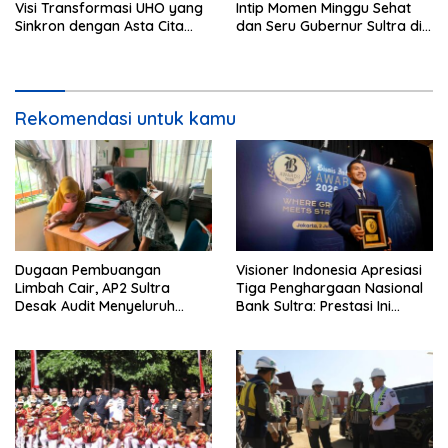
Visi Transformasi UHO yang
Intip Momen Minggu Sehat
Sinkron dengan Asta Cita
dan Seru Gubernur Sultra di
Presiden Prabowo
Kendari
Rekomendasi untuk kamu
Dugaan Pembuangan
Visioner Indonesia Apresiasi
Limbah Cair, AP2 Sultra
Tiga Penghargaan Nasional
Desak Audit Menyeluruh
Bank Sultra: Prestasi Ini
Sistem IPAL RS Hermina
Bungkam Keraguan
Kendari Diusut Secara
terhadap Kepemimpinan
Hukum
Andri Permana