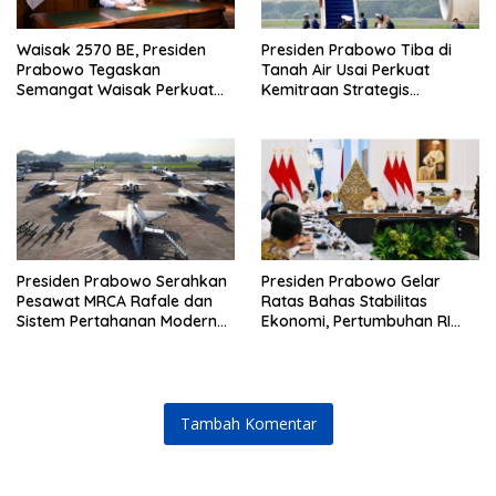
Waisak 2570 BE, Presiden
Presiden Prabowo Tiba di
Prabowo Tegaskan
Tanah Air Usai Perkuat
Semangat Waisak Perkuat
Kemitraan Strategis
Persaudaraan dan
Indonesia–Prancis
Persatuan Bangsa
Presiden Prabowo Serahkan
Presiden Prabowo Gelar
Pesawat MRCA Rafale dan
Ratas Bahas Stabilitas
Sistem Pertahanan Modern
Ekonomi, Pertumbuhan RI
untuk Perkuat Pertahanan
Salah Satu Tertinggi di G20
Udara Nasional
Tambah Komentar