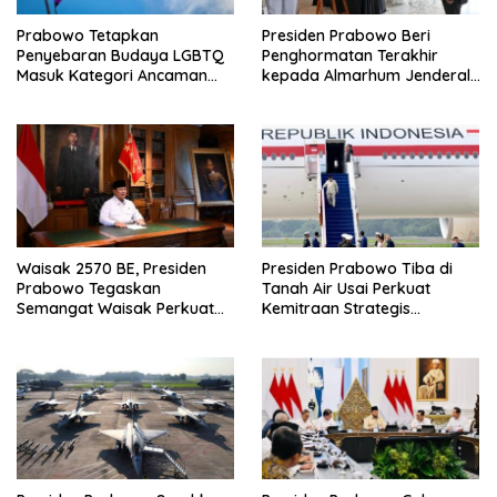
Prabowo Tetapkan
Presiden Prabowo Beri
Penyebaran Budaya LGBTQ
Penghormatan Terakhir
Masuk Kategori Ancaman
kepada Almarhum Jenderal
Nonmiliter
TNI (Purn) Ryamizard
Ryacudu
Waisak 2570 BE, Presiden
Presiden Prabowo Tiba di
Prabowo Tegaskan
Tanah Air Usai Perkuat
Semangat Waisak Perkuat
Kemitraan Strategis
Persaudaraan dan
Indonesia–Prancis
Persatuan Bangsa