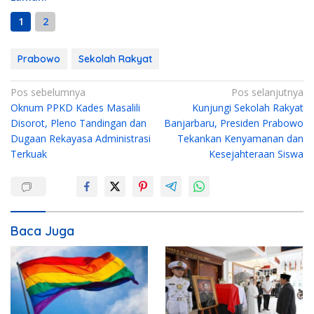
1
2
Prabowo
Sekolah Rakyat
N
Pos sebelumnya
Pos selanjutnya
Oknum PPKD Kades Masalili
Kunjungi Sekolah Rakyat
a
Disorot, Pleno Tandingan dan
Banjarbaru, Presiden Prabowo
v
Dugaan Rekayasa Administrasi
Tekankan Kenyamanan dan
i
Terkuak
Kesejahteraan Siswa
g
a
s
i
Baca Juga
p
o
s