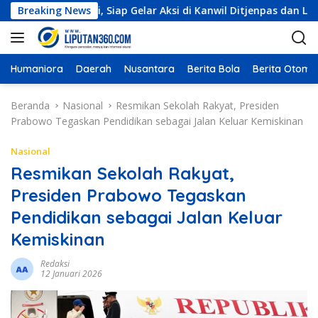
L
s Kendari, Siap Gelar Aksi di Kanwil Ditjenpas dan Lapas Kelas 
Breaking News
a
n
g
s
Humaniora
Daerah
Nusantara
Berita Bola
Berita Otomot
u
n
Beranda
Nasional
Resmikan Sekolah Rakyat, Presiden
g
Prabowo Tegaskan Pendidikan sebagai Jalan Keluar Kemiskinan
k
e
Nasional
k
Resmikan Sekolah Rakyat,
o
Presiden Prabowo Tegaskan
n
t
Pendidikan sebagai Jalan Keluar
e
Kemiskinan
n
Redaksi
12 Januari 2026