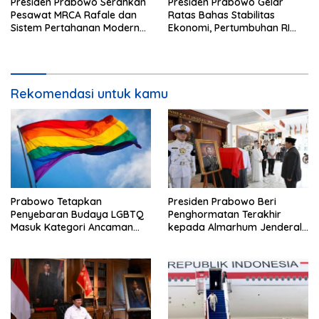
Presiden Prabowo Serahkan
Presiden Prabowo Gelar
Pesawat MRCA Rafale dan
Ratas Bahas Stabilitas
Sistem Pertahanan Modern
Ekonomi, Pertumbuhan RI
untuk Perkuat Pertahanan
Salah Satu Tertinggi di G20
Udara Nasional
Rekomendasi untuk kamu
Prabowo Tetapkan
Presiden Prabowo Beri
Penyebaran Budaya LGBTQ
Penghormatan Terakhir
Masuk Kategori Ancaman
kepada Almarhum Jenderal
Nonmiliter
TNI (Purn) Ryamizard
Ryacudu