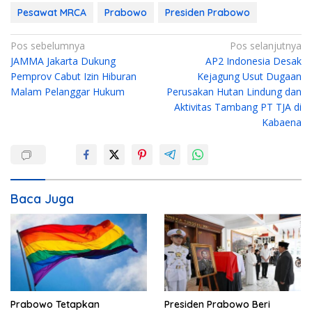
Pesawat MRCA
Prabowo
Presiden Prabowo
N
Pos sebelumnya
Pos selanjutnya
JAMMA Jakarta Dukung
AP2 Indonesia Desak
a
Pemprov Cabut Izin Hiburan
Kejagung Usut Dugaan
v
Malam Pelanggar Hukum
Perusakan Hutan Lindung dan
i
Aktivitas Tambang PT TJA di
g
Kabaena
a
s
i
Baca Juga
p
o
s
Prabowo Tetapkan
Presiden Prabowo Beri