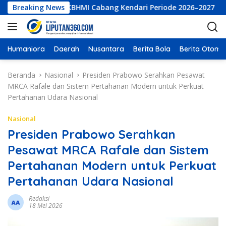
L
r Eksekutif LKBHMI Cabang Kendari Periode 2026–2027
Breaking News
P
a
n
g
s
Humaniora
Daerah
Nusantara
Berita Bola
Berita Otomot
u
n
Beranda
Nasional
Presiden Prabowo Serahkan Pesawat
g
MRCA Rafale dan Sistem Pertahanan Modern untuk Perkuat
k
Pertahanan Udara Nasional
e
k
Nasional
o
Presiden Prabowo Serahkan
n
Pesawat MRCA Rafale dan Sistem
t
e
Pertahanan Modern untuk Perkuat
n
Pertahanan Udara Nasional
Redaksi
18 Mei 2026