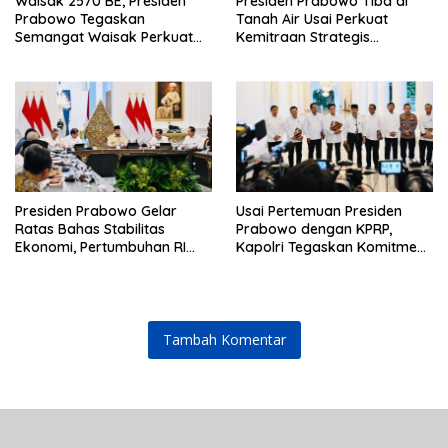
Waisak 2570 BE, Presiden
Presiden Prabowo Tiba di
Prabowo Tegaskan
Tanah Air Usai Perkuat
Semangat Waisak Perkuat
Kemitraan Strategis
Persaudaraan dan
Indonesia–Prancis
Persatuan Bangsa
Presiden Prabowo Gelar
Usai Pertemuan Presiden
Ratas Bahas Stabilitas
Prabowo dengan KPRP,
Ekonomi, Pertumbuhan RI
Kapolri Tegaskan Komitmen
Salah Satu Tertinggi di G20
Tindak Lanjut Rekomendasi
Reformasi Polri
Tambah Komentar