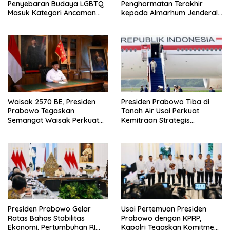
Penyebaran Budaya LGBTQ
Penghormatan Terakhir
Masuk Kategori Ancaman
kepada Almarhum Jenderal
Nonmiliter
TNI (Purn) Ryamizard
Ryacudu
Waisak 2570 BE, Presiden
Presiden Prabowo Tiba di
Prabowo Tegaskan
Tanah Air Usai Perkuat
Semangat Waisak Perkuat
Kemitraan Strategis
Persaudaraan dan
Indonesia–Prancis
Persatuan Bangsa
Presiden Prabowo Gelar
Usai Pertemuan Presiden
Ratas Bahas Stabilitas
Prabowo dengan KPRP,
Ekonomi, Pertumbuhan RI
Kapolri Tegaskan Komitmen