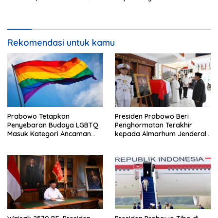
Salah Satu Tertinggi di G20
Tindak Lanjut Rekomendasi
Reformasi Polri
Rekomendasi untuk kamu
Prabowo Tetapkan
Presiden Prabowo Beri
Penyebaran Budaya LGBTQ
Penghormatan Terakhir
Masuk Kategori Ancaman
kepada Almarhum Jenderal
Nonmiliter
TNI (Purn) Ryamizard
Ryacudu