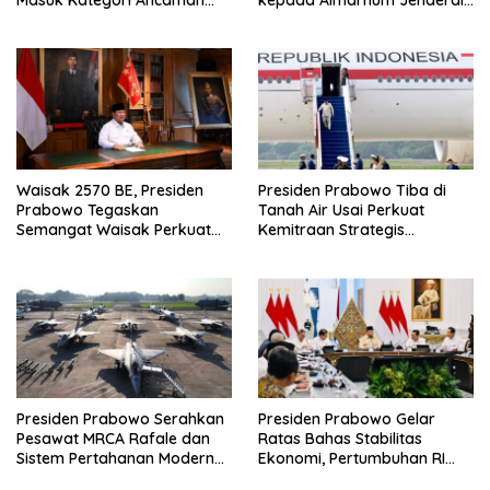
Nonmiliter
TNI (Purn) Ryamizard
Ryacudu
Waisak 2570 BE, Presiden
Presiden Prabowo Tiba di
Prabowo Tegaskan
Tanah Air Usai Perkuat
Semangat Waisak Perkuat
Kemitraan Strategis
Persaudaraan dan
Indonesia–Prancis
Persatuan Bangsa
Presiden Prabowo Serahkan
Presiden Prabowo Gelar
Pesawat MRCA Rafale dan
Ratas Bahas Stabilitas
Sistem Pertahanan Modern
Ekonomi, Pertumbuhan RI
untuk Perkuat Pertahanan
Salah Satu Tertinggi di G20