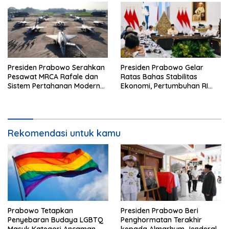
Presiden Prabowo Serahkan
Presiden Prabowo Gelar
Pesawat MRCA Rafale dan
Ratas Bahas Stabilitas
Sistem Pertahanan Modern
Ekonomi, Pertumbuhan RI
untuk Perkuat Pertahanan
Salah Satu Tertinggi di G20
Udara Nasional
Rekomendasi untuk kamu
Prabowo Tetapkan
Presiden Prabowo Beri
Penyebaran Budaya LGBTQ
Penghormatan Terakhir
Masuk Kategori Ancaman
kepada Almarhum Jenderal