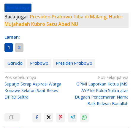
Berikutnya
Baca juga:
Presiden Prabowo Tiba di Malang, Hadiri
Mujahadah Kubro Satu Abad NU
Laman:
1
2
Garuda
Prabowo
Presiden Prabowo
N
Pos sebelumnya
Pos selanjutnya
Suparjo Serap Aspirasi Warga
GPMI Laporkan Ketua JMSI
a
Konawe Selatan Saat Reses
AYP ke Polda Sultra atas
v
DPRD Sultra
Dugaan Pencemaran Nama
i
Baik Ridwan Badallah
g
a
s