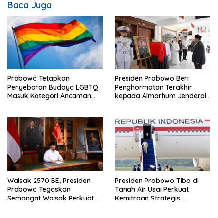
i
Baca Juga
p
o
s
Prabowo Tetapkan
Presiden Prabowo Beri
Penyebaran Budaya LGBTQ
Penghormatan Terakhir
Masuk Kategori Ancaman
kepada Almarhum Jenderal
Nonmiliter
TNI (Purn) Ryamizard
Ryacudu
Waisak 2570 BE, Presiden
Presiden Prabowo Tiba di
Prabowo Tegaskan
Tanah Air Usai Perkuat
Semangat Waisak Perkuat
Kemitraan Strategis
Persaudaraan dan
Indonesia–Prancis
Persatuan Bangsa