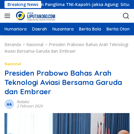
L
 Kumpulkan Panglima TNI-Kapolri-Jaksa Agung: Situasi Sangat
Breaking News
a
n
g
s
Humaniora
Daerah
Nusantara
Berita Bola
Berita Otomot
u
n
Beranda
Nasional
Presiden Prabowo Bahas Arah Teknologi
g
Aviasi Bersama Garuda dan Embraer
k
e
Nasional
k
Presiden Prabowo Bahas Arah
o
Teknologi Aviasi Bersama Garuda
n
t
dan Embraer
e
n
Redaksi
2 Februari 2026