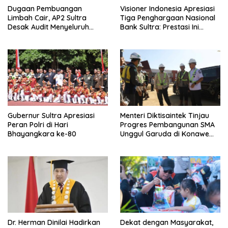
Dugaan Pembuangan
Visioner Indonesia Apresiasi
Limbah Cair, AP2 Sultra
Tiga Penghargaan Nasional
Desak Audit Menyeluruh
Bank Sultra: Prestasi Ini
Sistem IPAL RS Hermina
Bungkam Keraguan
Kendari Diusut Secara
terhadap Kepemimpinan
Hukum
Andri Permana
Gubernur Sultra Apresiasi
Menteri Diktisaintek Tinjau
Peran Polri di Hari
Progres Pembangunan SMA
Bhayangkara ke-80
Unggul Garuda di Konawe
Selatan
Dr. Herman Dinilai Hadirkan
Dekat dengan Masyarakat,