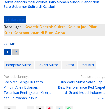
Dekat dengan Masyarakat, Intip Momen Minggu Sehat dan
Seru Gubernur Sultra di Kendari
Berikutnya
Baca juga:
Kwartir Daerah Sultra: Kolaka Jadi Pilar
Kuat Kepramukaan di Bumi Anoa
Laman:
1
2
Pemprov Sultra
Sekda Sultra
Sultra
Unsultra
N
Pos sebelumnya
Pos selanjutnya
Kapolres Bengkulu Utara
Dua Wakil Sultra Sabet Top 3
a
Pimpin Anev Bulanan,
Best Performance Red Carpet
v
Tekankan Peningkatan Kinerja
di Grand Model Indonesia
i
dan Pelayanan Publik
2026
g