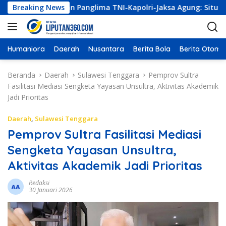
L
 Kumpulkan Panglima TNI-Kapolri-Jaksa Agung: Situasi Sangat
Breaking News
a
n
g
s
Humaniora
Daerah
Nusantara
Berita Bola
Berita Otomot
u
n
Beranda
Daerah
Sulawesi Tenggara
Pemprov Sultra
g
Fasilitasi Mediasi Sengketa Yayasan Unsultra, Aktivitas Akademik
k
Jadi Prioritas
e
k
Daerah
,
Sulawesi Tenggara
o
Pemprov Sultra Fasilitasi Mediasi
n
Sengketa Yayasan Unsultra,
t
e
Aktivitas Akademik Jadi Prioritas
n
Redaksi
30 Januari 2026