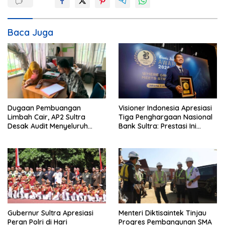
a
s
i
Baca Juga
p
o
s
Dugaan Pembuangan
Visioner Indonesia Apresiasi
Limbah Cair, AP2 Sultra
Tiga Penghargaan Nasional
Desak Audit Menyeluruh
Bank Sultra: Prestasi Ini
Sistem IPAL RS Hermina
Bungkam Keraguan
Kendari Diusut Secara
terhadap Kepemimpinan
Hukum
Andri Permana
Gubernur Sultra Apresiasi
Menteri Diktisaintek Tinjau
Peran Polri di Hari
Progres Pembangunan SMA