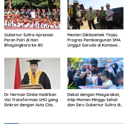
Hukum
Andri Permana
Gubernur Sultra Apresiasi
Menteri Diktisaintek Tinjau
Peran Polri di Hari
Progres Pembangunan SMA
Bhayangkara ke-80
Unggul Garuda di Konawe
Selatan
Dr. Herman Dinilai Hadirkan
Dekat dengan Masyarakat,
Visi Transformasi UHO yang
Intip Momen Minggu Sehat
Sinkron dengan Asta Cita
dan Seru Gubernur Sultra di
Presiden Prabowo
Kendari