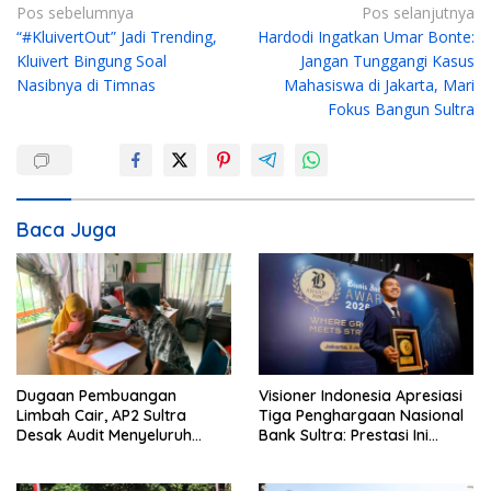
N
Pos sebelumnya
Pos selanjutnya
“#KluivertOut” Jadi Trending,
Hardodi Ingatkan Umar Bonte:
a
Kluivert Bingung Soal
Jangan Tunggangi Kasus
v
Nasibnya di Timnas
Mahasiswa di Jakarta, Mari
i
Fokus Bangun Sultra
g
a
s
i
Baca Juga
p
o
s
Dugaan Pembuangan
Visioner Indonesia Apresiasi
Limbah Cair, AP2 Sultra
Tiga Penghargaan Nasional
Desak Audit Menyeluruh
Bank Sultra: Prestasi Ini
Sistem IPAL RS Hermina
Bungkam Keraguan
Kendari Diusut Secara
terhadap Kepemimpinan