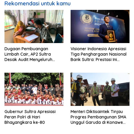
Rekomendasi untuk kamu
Dugaan Pembuangan
Visioner Indonesia Apresiasi
Limbah Cair, AP2 Sultra
Tiga Penghargaan Nasional
Desak Audit Menyeluruh
Bank Sultra: Prestasi Ini
Sistem IPAL RS Hermina
Bungkam Keraguan
Kendari Diusut Secara
terhadap Kepemimpinan
Hukum
Andri Permana
Gubernur Sultra Apresiasi
Menteri Diktisaintek Tinjau
Peran Polri di Hari
Progres Pembangunan SMA
Bhayangkara ke-80
Unggul Garuda di Konawe
Selatan