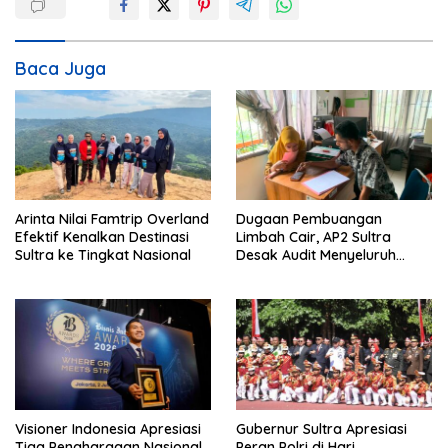
a
s
i
Baca Juga
p
o
s
Arinta Nilai Famtrip Overland
Dugaan Pembuangan
Efektif Kenalkan Destinasi
Limbah Cair, AP2 Sultra
Sultra ke Tingkat Nasional
Desak Audit Menyeluruh
Sistem IPAL RS Hermina
Kendari Diusut Secara
Hukum
Visioner Indonesia Apresiasi
Gubernur Sultra Apresiasi
Tiga Penghargaan Nasional
Peran Polri di Hari