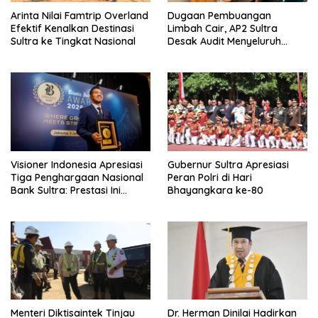
Arinta Nilai Famtrip Overland
Dugaan Pembuangan
Efektif Kenalkan Destinasi
Limbah Cair, AP2 Sultra
Sultra ke Tingkat Nasional
Desak Audit Menyeluruh
Sistem IPAL RS Hermina
Kendari Diusut Secara
Hukum
Visioner Indonesia Apresiasi
Gubernur Sultra Apresiasi
Tiga Penghargaan Nasional
Peran Polri di Hari
Bank Sultra: Prestasi Ini
Bhayangkara ke-80
Bungkam Keraguan
terhadap Kepemimpinan
Andri Permana
Menteri Diktisaintek Tinjau
Dr. Herman Dinilai Hadirkan