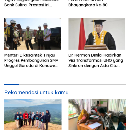
Bank Sultra: Prestasi Ini
Bhayangkara ke-80
Bungkam Keraguan
terhadap Kepemimpinan
Andri Permana
Menteri Diktisaintek Tinjau
Dr. Herman Dinilai Hadirkan
Progres Pembangunan SMA
Visi Transformasi UHO yang
Unggul Garuda di Konawe
Sinkron dengan Asta Cita
Selatan
Presiden Prabowo
Rekomendasi untuk kamu