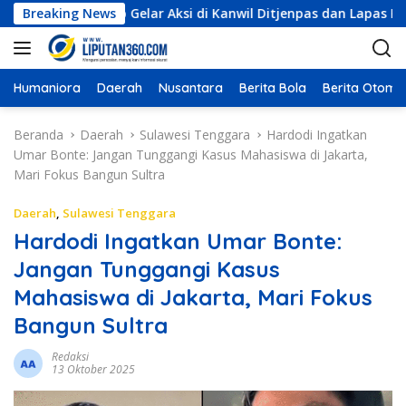
L
ri, Siap Gelar Aksi di Kanwil Ditjenpas dan Lapas Kelas IIA
Breaking News
a
n
g
s
Humaniora
Daerah
Nusantara
Berita Bola
Berita Otomot
u
n
Beranda
Daerah
Sulawesi Tenggara
Hardodi Ingatkan
g
Umar Bonte: Jangan Tunggangi Kasus Mahasiswa di Jakarta,
k
Mari Fokus Bangun Sultra
e
k
Daerah
,
Sulawesi Tenggara
o
Hardodi Ingatkan Umar Bonte:
n
Jangan Tunggangi Kasus
t
e
Mahasiswa di Jakarta, Mari Fokus
n
Bangun Sultra
Redaksi
13 Oktober 2025