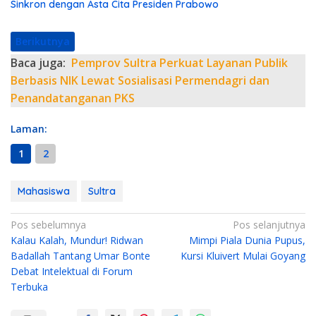
Sinkron dengan Asta Cita Presiden Prabowo
Berikutnya
Baca juga:
Pemprov Sultra Perkuat Layanan Publik
Berbasis NIK Lewat Sosialisasi Permendagri dan
Penandatanganan PKS
Laman:
1
2
Mahasiswa
Sultra
N
Pos sebelumnya
Pos selanjutnya
Kalau Kalah, Mundur! Ridwan
Mimpi Piala Dunia Pupus,
a
Badallah Tantang Umar Bonte
Kursi Kluivert Mulai Goyang
v
Debat Intelektual di Forum
i
Terbuka
g