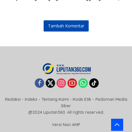
cepat dan anti-ribet
Tegaskan Permintaan Maaf
Tidak Menggugurkan Proses
Hukum
Tambah Komentar
Redaksi
-
Indeks
-
Tentang Kami
-
Kode Etik
-
Pedoman Media
Siber
@2024 Liputan360. All rights reserved.
Versi Non AMP