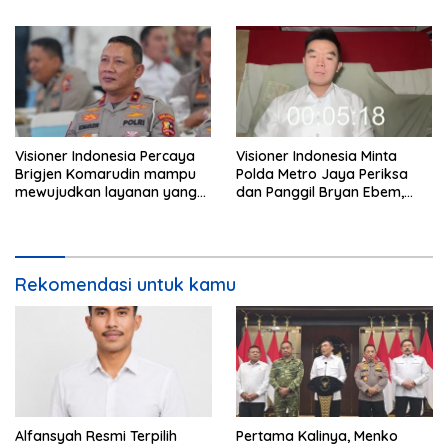
Rupiah
Visioner Indonesia Percaya
Visioner Indonesia Minta
Brigjen Komarudin mampu
Polda Metro Jaya Periksa
mewujudkan layanan yang
dan Panggil Bryan Ebem,
cepat dan anti-ribet
Tegaskan Permintaan Maaf
Tidak Menggugurkan Proses
Hukum
Rekomendasi untuk kamu
Alfansyah Resmi Terpilih
Pertama Kalinya, Menko