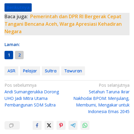
Berikutnya
Baca juga:
Pemerintah dan DPR RI Bergerak Cepat
Tangani Bencana Aceh, Warga Apresiasi Kehadiran
Negara
Laman:
1
2
ASR
Pelajar
Sultra
Tawuran
N
Pos sebelumnya
Pos selanjutnya
Andi Sumangerukka Dorong
Setahun Taruna Ikrar
a
UHO Jadi Mitra Utama
Nakhodai BPOM: Menjulang,
v
Pembangunan SDM Sultra
Membumi, Mengakar untuk
i
Indonesia Emas 2045
g
a