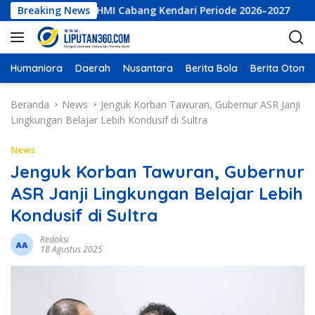
L
ksekutif LKBHMI Cabang Kendari Periode 2026–2027
Breaking News
PT B
a
n
g
s
Humaniora
Daerah
Nusantara
Berita Bola
Berita Otomot
u
n
Beranda
News
Jenguk Korban Tawuran, Gubernur ASR Janji
g
Lingkungan Belajar Lebih Kondusif di Sultra
k
e
News
k
Jenguk Korban Tawuran, Gubernur
o
ASR Janji Lingkungan Belajar Lebih
n
t
Kondusif di Sultra
e
n
Redaksi
18 Agustus 2025