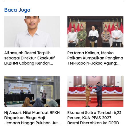
s
i
Baca Juga
p
o
s
Alfansyah Resmi Terpilih
Pertama Kalinya, Menko
sebagai Direktur Eksekutif
Polkam Kumpulkan Panglima
LKBHMI Cabang Kendari
TNI-Kapolri-Jaksa Agung:
Periode 2026–2027
Situasi Sangat Terndali
Hj Ansari: Nilai Manfaat BPKH
Ekonomi Sultra Tumbuh 6,23
Ringankan Biaya Haji
Persen, KUA-PPAS 2027
Jemaah Hingga Puluhan Juta
Resmi Diserahkan ke DPRD