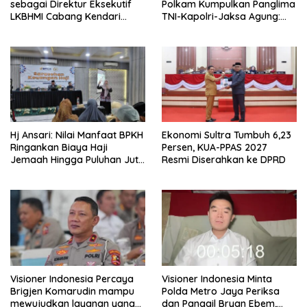
sebagai Direktur Eksekutif
Polkam Kumpulkan Panglima
LKBHMI Cabang Kendari
TNI-Kapolri-Jaksa Agung:
Periode 2026–2027
Situasi Sangat Terndali
Hj Ansari: Nilai Manfaat BPKH
Ekonomi Sultra Tumbuh 6,23
Ringankan Biaya Haji
Persen, KUA-PPAS 2027
Jemaah Hingga Puluhan Juta
Resmi Diserahkan ke DPRD
Rupiah
Visioner Indonesia Percaya
Visioner Indonesia Minta
Brigjen Komarudin mampu
Polda Metro Jaya Periksa
mewujudkan layanan yang
dan Panggil Bryan Ebem,