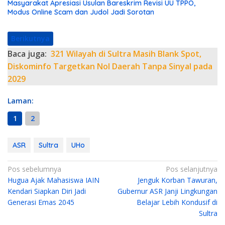
Masyarakat Apresiasi Usulan Bareskrim Revisi UU TPPO,
Modus Online Scam dan Judol Jadi Sorotan
Berikutnya
Baca juga:
321 Wilayah di Sultra Masih Blank Spot,
Diskominfo Targetkan Nol Daerah Tanpa Sinyal pada
2029
Laman:
1
2
ASR
Sultra
UHo
N
Pos sebelumnya
Pos selanjutnya
Hugua Ajak Mahasiswa IAIN
Jenguk Korban Tawuran,
a
Kendari Siapkan Diri Jadi
Gubernur ASR Janji Lingkungan
v
Generasi Emas 2045
Belajar Lebih Kondusif di
i
Sultra