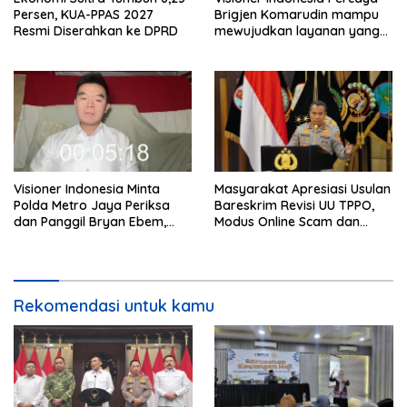
Persen, KUA-PPAS 2027
Brigjen Komarudin mampu
Resmi Diserahkan ke DPRD
mewujudkan layanan yang
cepat dan anti-ribet
Visioner Indonesia Minta
Masyarakat Apresiasi Usulan
Polda Metro Jaya Periksa
Bareskrim Revisi UU TPPO,
dan Panggil Bryan Ebem,
Modus Online Scam dan
Tegaskan Permintaan Maaf
Judol Jadi Sorotan
Tidak Menggugurkan Proses
Hukum
Rekomendasi untuk kamu