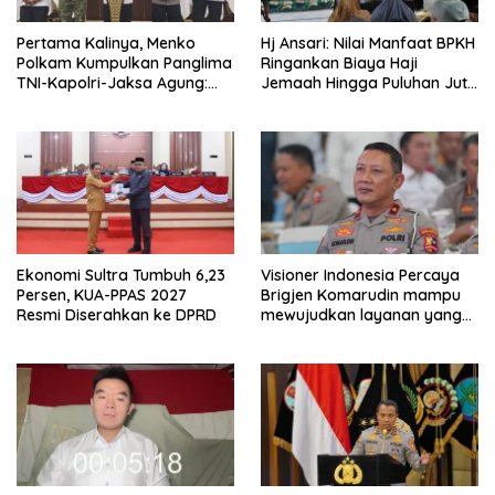
Pertama Kalinya, Menko
Hj Ansari: Nilai Manfaat BPKH
Polkam Kumpulkan Panglima
Ringankan Biaya Haji
TNI-Kapolri-Jaksa Agung:
Jemaah Hingga Puluhan Juta
Situasi Sangat Terndali
Rupiah
Ekonomi Sultra Tumbuh 6,23
Visioner Indonesia Percaya
Persen, KUA-PPAS 2027
Brigjen Komarudin mampu
Resmi Diserahkan ke DPRD
mewujudkan layanan yang
cepat dan anti-ribet