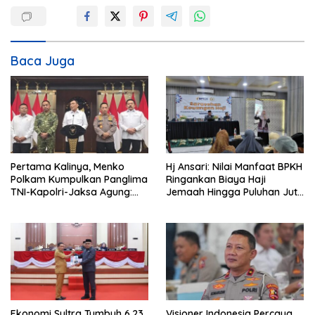
g
a
s
i
Baca Juga
p
o
s
Pertama Kalinya, Menko
Hj Ansari: Nilai Manfaat BPKH
Polkam Kumpulkan Panglima
Ringankan Biaya Haji
TNI-Kapolri-Jaksa Agung:
Jemaah Hingga Puluhan Juta
Situasi Sangat Terndali
Rupiah
Ekonomi Sultra Tumbuh 6,23
Visioner Indonesia Percaya