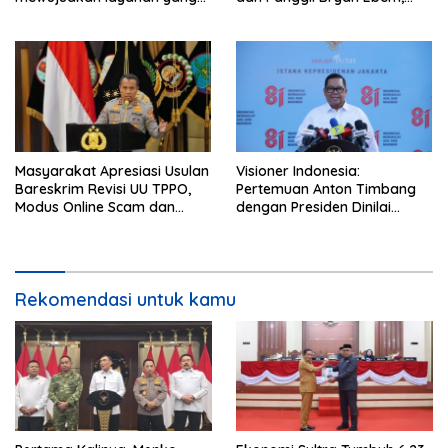
cepat dan anti-ribet
Tegaskan Permintaan Maaf
Tidak Menggugurkan Proses
Hukum
Masyarakat Apresiasi Usulan
Visioner Indonesia:
Bareskrim Revisi UU TPPO,
Pertemuan Anton Timbang
Modus Online Scam dan
dengan Presiden Dinilai
Judol Jadi Sorotan
Sebagai Bentuk Pengakuan
atas Peran Strategis Dunia
Usaha
Rekomendasi untuk kamu