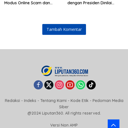
Modus Online Scam dan
dengan Presiden Dinilai
Judol Jadi Sorotan
Sebagai Bentuk Pengakuan
atas Peran Strategis Dunia
Usaha
Tambah Komentar
Redaksi
-
Indeks
-
Tentang Kami
-
Kode Etik
-
Pedoman Media
Siber
@2024 Liputan360. All rights reserved.
Versi Non AMP