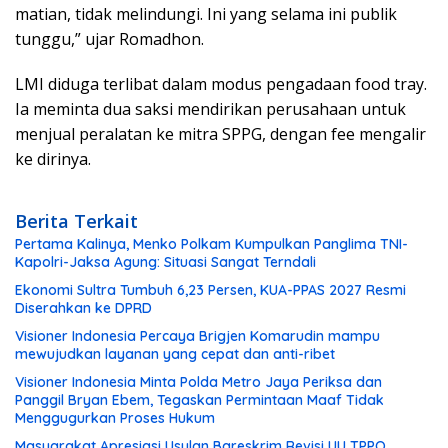
matian, tidak melindungi. Ini yang selama ini publik
tunggu,” ujar Romadhon.
LMI diduga terlibat dalam modus pengadaan food tray.
Ia meminta dua saksi mendirikan perusahaan untuk
menjual peralatan ke mitra SPPG, dengan fee mengalir
ke dirinya.
Berita Terkait
Pertama Kalinya, Menko Polkam Kumpulkan Panglima TNI-
Kapolri-Jaksa Agung: Situasi Sangat Terndali
Ekonomi Sultra Tumbuh 6,23 Persen, KUA-PPAS 2027 Resmi
Diserahkan ke DPRD
Visioner Indonesia Percaya Brigjen Komarudin mampu
mewujudkan layanan yang cepat dan anti-ribet
Visioner Indonesia Minta Polda Metro Jaya Periksa dan
Panggil Bryan Ebem, Tegaskan Permintaan Maaf Tidak
Menggugurkan Proses Hukum
Masyarakat Apresiasi Usulan Bareskrim Revisi UU TPPO,