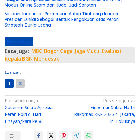
Modus Online Scam dan Judol Jadi Sorotan
Visioner Indonesia: Pertemuan Anton Timbang dengan
Presiden Dinilai Sebagai Bentuk Pengakuan atas Peran
Strategis Dunia Usaha
Berikutnya
Baca juga:
MBG Bogor Gagal Jaga Mutu, Evaluasi
Kepala BGN Mendesak
Laman:
1
2
N
Pos sebelumnya
Pos selanjutnya
Gubernur Sultra Apresiasi
Gubernur Sultra Hadiri
a
Peran Polri di Hari
Rakornas KKP 2026 di Jakarta,
v
Bhayangkara ke-80
Ini Fokusnya
i
g