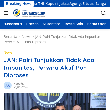
L
n Panglima TNI-Kapolri-Jaksa Agung: Situasi Sangat Terndali
Breaking News
a
n
g
s
Humaniora
Daerah
Nusantara
Berita Bola
Berita Otomot
u
n
Beranda
News
JAN: Polri Tunjukkan Tidak Ada Impunitas,
g
Perwira Aktif Pun Diproses
k
e
News
k
JAN: Polri Tunjukkan Tidak Ada
o
Impunitas, Perwira Aktif Pun
n
t
Diproses
e
n
Redaksi
2 Juli 2026