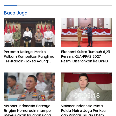
a
s
Baca Juga
i
p
o
s
Pertama Kalinya, Menko
Ekonomi Sultra Tumbuh 6,23
Polkam Kumpulkan Panglima
Persen, KUA-PPAS 2027
TNI-Kapolri-Jaksa Agung:
Resmi Diserahkan ke DPRD
Situasi Sangat Terndali
Visioner Indonesia Percaya
Visioner Indonesia Minta
Brigjen Komarudin mampu
Polda Metro Jaya Periksa
mewujudkan layanan yang
dan Panggil Bryan Ebem,