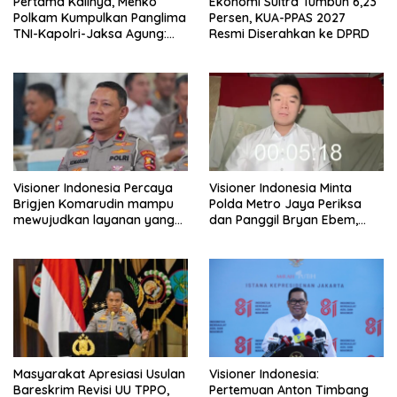
Pertama Kalinya, Menko
Ekonomi Sultra Tumbuh 6,23
Polkam Kumpulkan Panglima
Persen, KUA-PPAS 2027
TNI-Kapolri-Jaksa Agung:
Resmi Diserahkan ke DPRD
Situasi Sangat Terndali
Visioner Indonesia Percaya
Visioner Indonesia Minta
Brigjen Komarudin mampu
Polda Metro Jaya Periksa
mewujudkan layanan yang
dan Panggil Bryan Ebem,
cepat dan anti-ribet
Tegaskan Permintaan Maaf
Tidak Menggugurkan Proses
Hukum
Masyarakat Apresiasi Usulan
Visioner Indonesia:
Bareskrim Revisi UU TPPO,
Pertemuan Anton Timbang