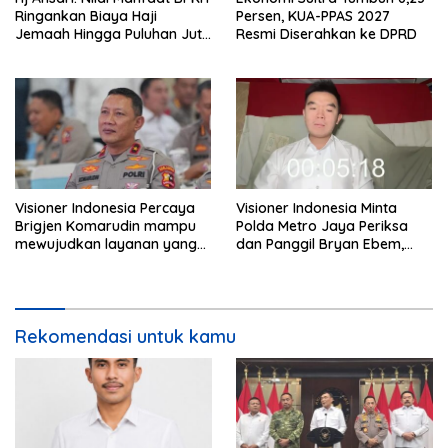
Ringankan Biaya Haji
Persen, KUA-PPAS 2027
Jemaah Hingga Puluhan Juta
Resmi Diserahkan ke DPRD
Rupiah
Visioner Indonesia Percaya
Visioner Indonesia Minta
Brigjen Komarudin mampu
Polda Metro Jaya Periksa
mewujudkan layanan yang
dan Panggil Bryan Ebem,
cepat dan anti-ribet
Tegaskan Permintaan Maaf
Tidak Menggugurkan Proses
Hukum
Rekomendasi untuk kamu