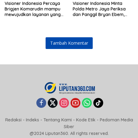
Visioner Indonesia Percaya
Visioner Indonesia Minta
Brigjen Komarudin mampu
Polda Metro Jaya Periksa
mewujudkan layanan yang
dan Panggil Bryan Ebem,
cepat dan anti-ribet
Tegaskan Permintaan Maaf
Tidak Menggugurkan Proses
Hukum
Tambah Komentar
Redaksi
-
Indeks
-
Tentang Kami
-
Kode Etik
-
Pedoman Media
Siber
@2024 Liputan360. All rights reserved.