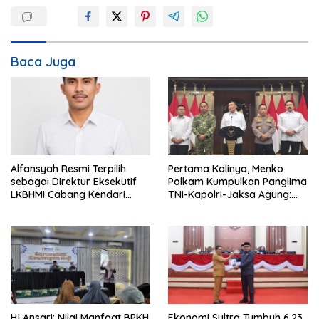
g
a
s
i
Baca Juga
p
o
s
Alfansyah Resmi Terpilih
Pertama Kalinya, Menko
sebagai Direktur Eksekutif
Polkam Kumpulkan Panglima
LKBHMI Cabang Kendari
TNI-Kapolri-Jaksa Agung:
Periode 2026–2027
Situasi Sangat Terndali
Hj Ansari: Nilai Manfaat BPKH
Ekonomi Sultra Tumbuh 6,23