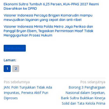
Ekonomi Sultra Tumbuh 6,23 Persen, KUA-PPAS 2027 Resmi
Diserahkan ke DPRD
Visioner Indonesia Percaya Brigjen Komarudin mampu
mewujudkan layanan yang cepat dan anti-ribet
Visioner Indonesia Minta Polda Metro Jaya Periksa dan
Panggil Bryan Ebem, Tegaskan Permintaan Maaf Tidak
Menggugurkan Proses Hukum
Berikutnya
Laman:
1
2
N
Pos sebelumnya
Pos selanjutnya
JAN: Polri Tunjukkan Tidak Ada
Borong 3 Penghargaan
a
Impunitas, Perwira Aktif Pun
Nasional dalam Sepekan,
v
Diproses
Bank Sultra Buktikan Kinerja
i
Solid dan Tata Kelola Prima