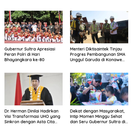
Sistem IPAL RS Hermina
Bungkam Keraguan
Kendari Diusut Secara
terhadap Kepemimpinan
Hukum
Andri Permana
Gubernur Sultra Apresiasi
Menteri Diktisaintek Tinjau
Peran Polri di Hari
Progres Pembangunan SMA
Bhayangkara ke-80
Unggul Garuda di Konawe
Selatan
Dr. Herman Dinilai Hadirkan
Dekat dengan Masyarakat,
Visi Transformasi UHO yang
Intip Momen Minggu Sehat
Sinkron dengan Asta Cita
dan Seru Gubernur Sultra di
Presiden Prabowo
Kendari