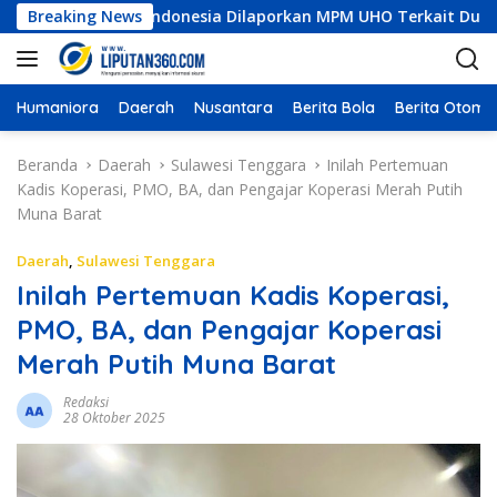
L
onstruksi Indonesia Dilaporkan MPM UHO Terkait Dugaan Korups
Breaking News
a
n
g
s
Humaniora
Daerah
Nusantara
Berita Bola
Berita Otomot
u
n
Beranda
Daerah
Sulawesi Tenggara
Inilah Pertemuan
g
Kadis Koperasi, PMO, BA, dan Pengajar Koperasi Merah Putih
k
Muna Barat
e
k
Daerah
,
Sulawesi Tenggara
o
Inilah Pertemuan Kadis Koperasi,
n
PMO, BA, dan Pengajar Koperasi
t
e
Merah Putih Muna Barat
n
Redaksi
28 Oktober 2025