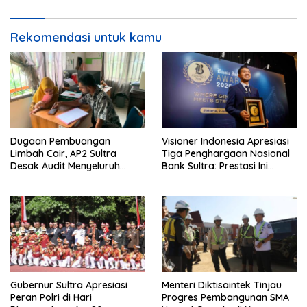
Rekomendasi untuk kamu
Dugaan Pembuangan
Visioner Indonesia Apresiasi
Limbah Cair, AP2 Sultra
Tiga Penghargaan Nasional
Desak Audit Menyeluruh
Bank Sultra: Prestasi Ini
Sistem IPAL RS Hermina
Bungkam Keraguan
Kendari Diusut Secara
terhadap Kepemimpinan
Hukum
Andri Permana
Gubernur Sultra Apresiasi
Menteri Diktisaintek Tinjau
Peran Polri di Hari
Progres Pembangunan SMA