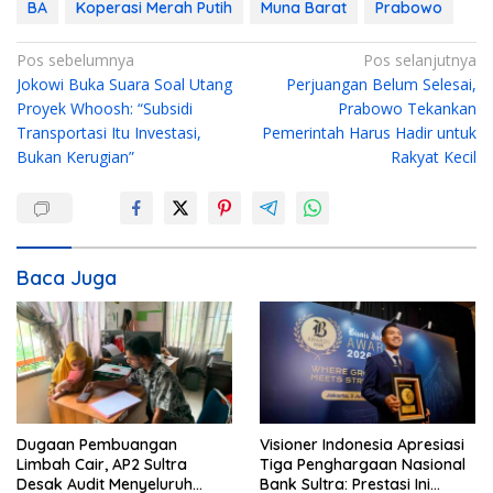
BA
Koperasi Merah Putih
Muna Barat
Prabowo
N
Pos sebelumnya
Pos selanjutnya
Jokowi Buka Suara Soal Utang
Perjuangan Belum Selesai,
a
Proyek Whoosh: “Subsidi
Prabowo Tekankan
v
Transportasi Itu Investasi,
Pemerintah Harus Hadir untuk
i
Bukan Kerugian”
Rakyat Kecil
g
a
s
i
Baca Juga
p
o
s
Dugaan Pembuangan
Visioner Indonesia Apresiasi
Limbah Cair, AP2 Sultra
Tiga Penghargaan Nasional
Desak Audit Menyeluruh
Bank Sultra: Prestasi Ini