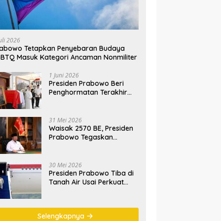
uli 2026
rabowo Tetapkan Penyebaran Budaya
BTQ Masuk Kategori Ancaman Nonmiliter
1 Juni 2026
Presiden Prabowo Beri
Penghormatan Terakhir
kepada Almarhum
Jenderal TNI (Purn)
Ryamizard Ryacudu
31 Mei 2026
Waisak 2570 BE, Presiden
Prabowo Tegaskan
Semangat Waisak Perkuat
Persaudaraan dan
Persatuan Bangsa
30 Mei 2026
Presiden Prabowo Tiba di
Tanah Air Usai Perkuat
Kemitraan Strategis
Indonesia–Prancis
Selengkapnya