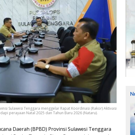
N
nsi Sulawesi Tenggara menggelar Rapat Koordinasi (Rakor) Aktivasi
api perayaan Natal 2025 dan Tahun Baru 2026 (Nataru).
ana Daerah (BPBD) Provinsi Sulawesi Tenggara