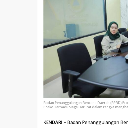
Badan Penanggulangan Bencana Daerah (BPBD) Provi
Posko Terpadu Siaga Darurat dalam rangka menghad
KENDARI –
Badan Penanggulangan Benc