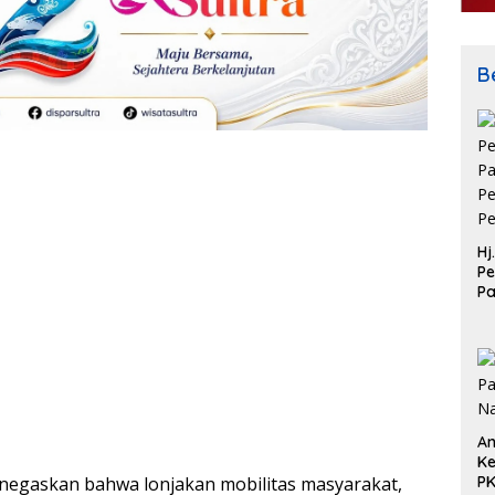
Be
Hj
Pe
P
Pe
Pe
An
Ke
negaskan bahwa lonjakan mobilitas masyarakat,
P