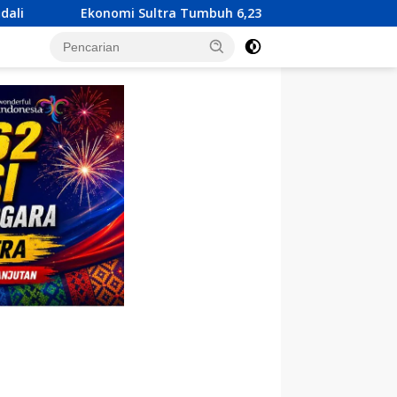
 Tumbuh 6,23 Persen, KUA-PPAS 2027 Resmi Diserahkan ke DPRD