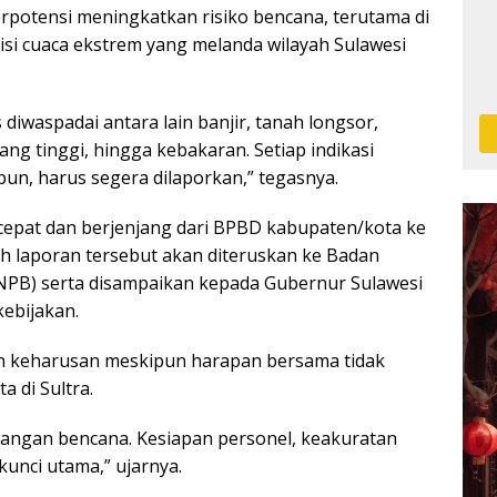
 berpotensi meningkatkan risiko bencana, terutama di
si cuaca ekstrem yang melanda wilayah Sulawesi
iwaspadai antara lain banjir, tanah longsor,
ng tinggi, hingga kebakaran. Setiap indikasi
pun, harus segera dilaporkan,” tegasnya.
epat dan berjenjang dari BPBD kabupaten/kota ke
uh laporan tersebut akan diteruskan ke Badan
PB) serta disampaikan kepada Gubernur Sulawesi
ebijakan.
n keharusan meskipun harapan bersama tidak
a di Sultra.
langan bencana. Kesiapan personel, keakuratan
kunci utama,” ujarnya.