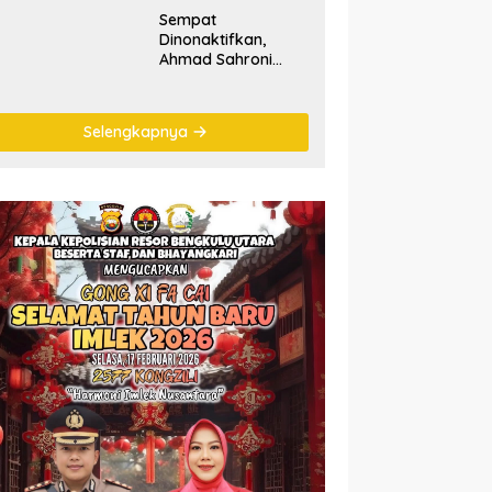
Sempat
Dinonaktifkan,
Ahmad Sahroni
‘Comeback’ Jadi
Pimpinan Komisi III
DPR RI
Selengkapnya