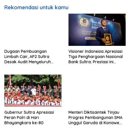
Rekomendasi untuk kamu
Dugaan Pembuangan
Visioner Indonesia Apresiasi
Limbah Cair, AP2 Sultra
Tiga Penghargaan Nasional
Desak Audit Menyeluruh
Bank Sultra: Prestasi Ini
Sistem IPAL RS Hermina
Bungkam Keraguan
Kendari Diusut Secara
terhadap Kepemimpinan
Hukum
Andri Permana
Gubernur Sultra Apresiasi
Menteri Diktisaintek Tinjau
Peran Polri di Hari
Progres Pembangunan SMA
Bhayangkara ke-80
Unggul Garuda di Konawe
Selatan