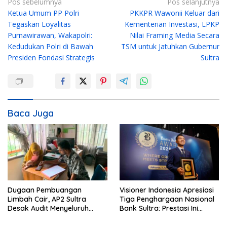
N
Pos sebelumnya
Pos selanjutnya
Ketua Umum PP Polri
PKKPR Wawonii Keluar dari
a
Tegaskan Loyalitas
Kementerian Investasi, LPKP
v
Purnawirawan, Wakapolri:
Nilai Framing Media Secara
i
Kedudukan Polri di Bawah
TSM untuk Jatuhkan Gubernur
g
Presiden Fondasi Strategis
Sultra
a
s
i
Baca Juga
p
o
s
Dugaan Pembuangan
Visioner Indonesia Apresiasi
Limbah Cair, AP2 Sultra
Tiga Penghargaan Nasional
Desak Audit Menyeluruh
Bank Sultra: Prestasi Ini
Sistem IPAL RS Hermina
Bungkam Keraguan
Kendari Diusut Secara
terhadap Kepemimpinan