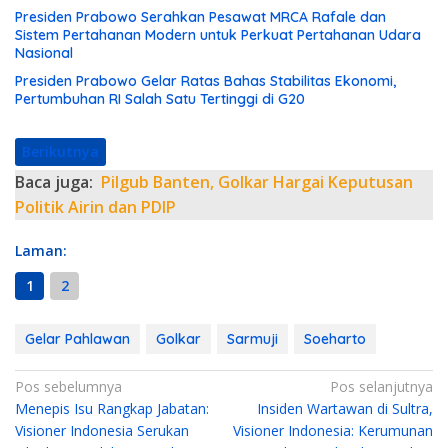
Presiden Prabowo Serahkan Pesawat MRCA Rafale dan
Sistem Pertahanan Modern untuk Perkuat Pertahanan Udara
Nasional
Presiden Prabowo Gelar Ratas Bahas Stabilitas Ekonomi,
Pertumbuhan RI Salah Satu Tertinggi di G20
Berikutnya
Baca juga:
Pilgub Banten, Golkar Hargai Keputusan
Politik Airin dan PDIP
Laman:
1
2
Gelar Pahlawan
Golkar
Sarmuji
Soeharto
N
Pos sebelumnya
Pos selanjutnya
Menepis Isu Rangkap Jabatan:
Insiden Wartawan di Sultra,
a
Visioner Indonesia Serukan
Visioner Indonesia: Kerumunan
v