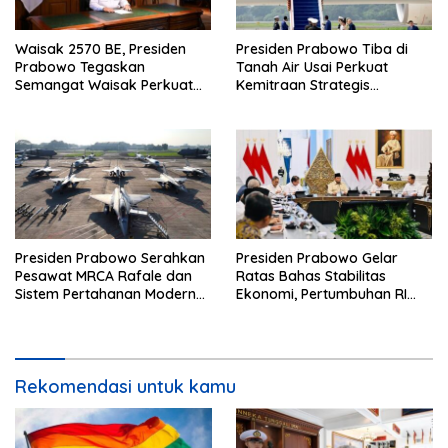
Waisak 2570 BE, Presiden
Presiden Prabowo Tiba di
Prabowo Tegaskan
Tanah Air Usai Perkuat
Semangat Waisak Perkuat
Kemitraan Strategis
Persaudaraan dan
Indonesia–Prancis
Persatuan Bangsa
Presiden Prabowo Serahkan
Presiden Prabowo Gelar
Pesawat MRCA Rafale dan
Ratas Bahas Stabilitas
Sistem Pertahanan Modern
Ekonomi, Pertumbuhan RI
untuk Perkuat Pertahanan
Salah Satu Tertinggi di G20
Udara Nasional
Rekomendasi untuk kamu