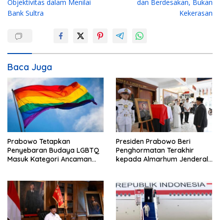
Objektivitas dalam Menilai
dan Berdesakan, Bukan
i
Bank Sultra
Kekerasan
g
a
s
i
Baca Juga
p
o
s
Prabowo Tetapkan
Presiden Prabowo Beri
Penyebaran Budaya LGBTQ
Penghormatan Terakhir
Masuk Kategori Ancaman
kepada Almarhum Jenderal
Nonmiliter
TNI (Purn) Ryamizard
Ryacudu