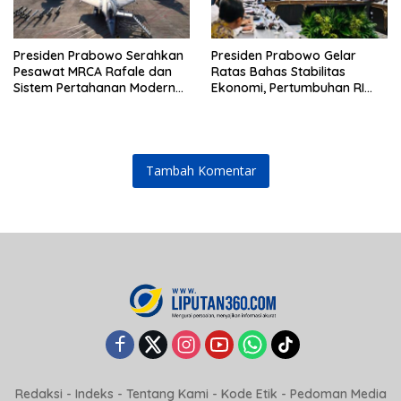
Presiden Prabowo Serahkan
Presiden Prabowo Gelar
Pesawat MRCA Rafale dan
Ratas Bahas Stabilitas
Sistem Pertahanan Modern
Ekonomi, Pertumbuhan RI
untuk Perkuat Pertahanan
Salah Satu Tertinggi di G20
Udara Nasional
Tambah Komentar
Redaksi
-
Indeks
-
Tentang Kami
-
Kode Etik
-
Pedoman Media