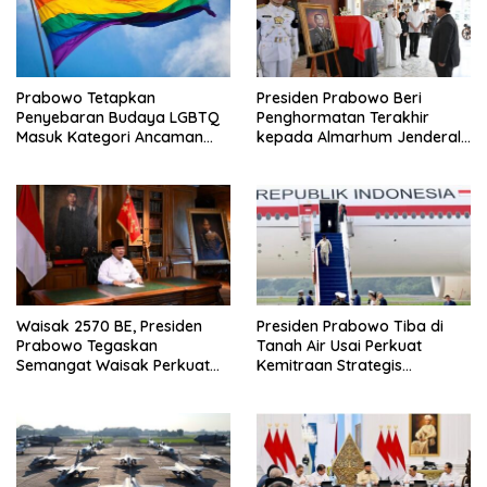
Prabowo Tetapkan
Presiden Prabowo Beri
Penyebaran Budaya LGBTQ
Penghormatan Terakhir
Masuk Kategori Ancaman
kepada Almarhum Jenderal
Nonmiliter
TNI (Purn) Ryamizard
Ryacudu
Waisak 2570 BE, Presiden
Presiden Prabowo Tiba di
Prabowo Tegaskan
Tanah Air Usai Perkuat
Semangat Waisak Perkuat
Kemitraan Strategis
Persaudaraan dan
Indonesia–Prancis
Persatuan Bangsa