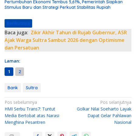
Pertumbuhan Ekonomi Tembus 5,61%, Pemerintah Siapkan
Stimulus Baru dan Strategi Perkuat Stabilitas Rupiah
Berikutnya
Baca juga:
Zikir Akhir Tahun di Rujab Gubernur, ASR
Ajak Warga Sultra Sambut 2026 dengan Optimisme
dan Persatuan
Laman:
1
2
Bank
Sultra
N
Pos sebelumnya
Pos selanjutnya
HMI Serbu Trans7: Tuntut
Golkar Nilai Soeharto Layak
a
Media Bertobat atas Narasi
Dapat Gelar Pahlawan
v
Menghina Pesantren
Nasional
i