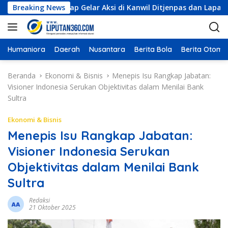
L
ndari, Siap Gelar Aksi di Kanwil Ditjenpas dan Lapas Kelas IIA
Breaking News
a
n
g
s
Humaniora
Daerah
Nusantara
Berita Bola
Berita Otomot
u
n
Beranda
Ekonomi & Bisnis
Menepis Isu Rangkap Jabatan:
g
Visioner Indonesia Serukan Objektivitas dalam Menilai Bank
k
Sultra
e
k
Ekonomi & Bisnis
o
Menepis Isu Rangkap Jabatan:
n
Visioner Indonesia Serukan
t
e
Objektivitas dalam Menilai Bank
n
Sultra
Redaksi
21 Oktober 2025