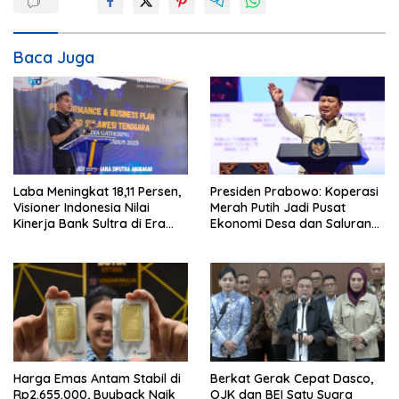
g
a
s
Baca Juga
i
p
o
s
Laba Meningkat 18,11 Persen,
Presiden Prabowo: Koperasi
Visioner Indonesia Nilai
Merah Putih Jadi Pusat
Kinerja Bank Sultra di Era
Ekonomi Desa dan Saluran
Andri Permana Semakin Solid
Utama Subsidi Rakyat
dan Kompetitif
Harga Emas Antam Stabil di
Berkat Gerak Cepat Dasco,
Rp2.655.000, Buyback Naik
OJK dan BEI Satu Suara