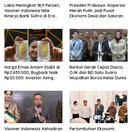
Laba Meningkat 18,11 Persen,
Presiden Prabowo: Koperasi
Visioner Indonesia Nilai
Merah Putih Jadi Pusat
Kinerja Bank Sultra di Era
Ekonomi Desa dan Saluran
Andri Permana Semakin Solid
Utama Subsidi Rakyat
dan Kompetitif
Harga Emas Antam Stabil di
Berkat Gerak Cepat Dasco,
Rp2.655.000, Buyback Naik
OJK dan BEI Satu Suara
Rp20.000: Investor Asing
Wujudkan Bursa Kelas Dunia
Borong Rp192 Miliar
Visioner Indonesia: Kehadiran
Pertumbuhan Ekonomi