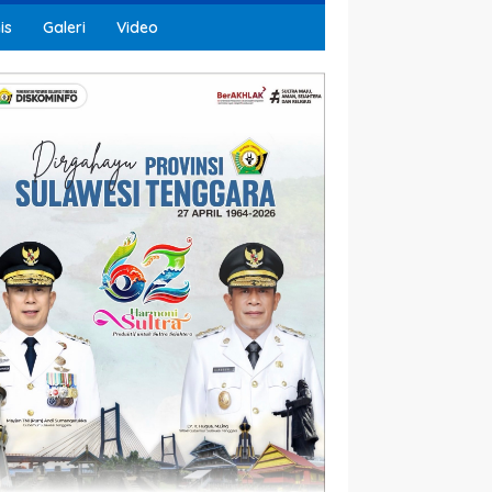
is
Galeri
Video