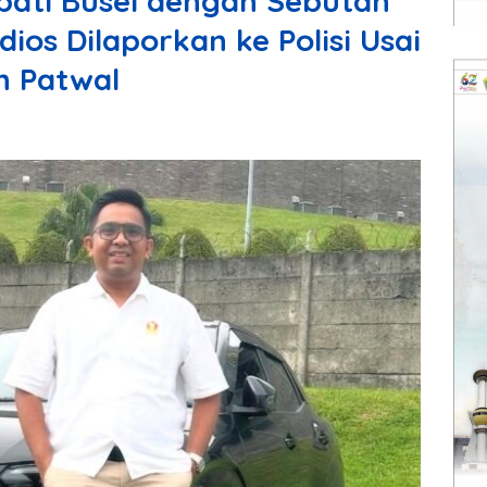
pati Busel dengan Sebutan
ios Dilaporkan ke Polisi Usai
n Patwal