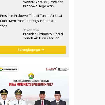
Waisak 2570 BE, Presiden
Prabowo Tegaskan
Semangat Waisak Perkuat
Persaudaraan dan
Persatuan Bangsa
30 Mei 2026
Presiden Prabowo Tiba di
Tanah Air Usai Perkuat
Kemitraan Strategis
Indonesia–Prancis
Selengkapnya