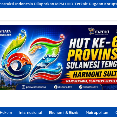
n MPM UHO Terkait Dugaan Korupsi dan Material Ilegal Proyek 
Hukum
Internasional
Ekonomi & Bisnis
Metropolitan