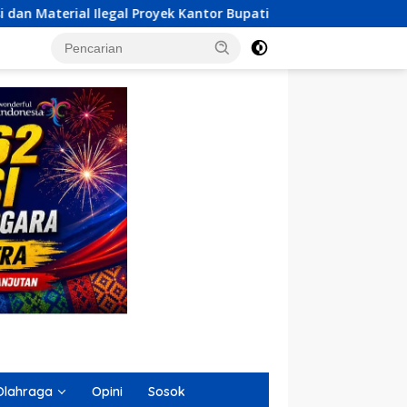
Kantor Bupati Buton Selatan
Laba Meningkat 18,11 Pers
Olahraga
Opini
Sosok