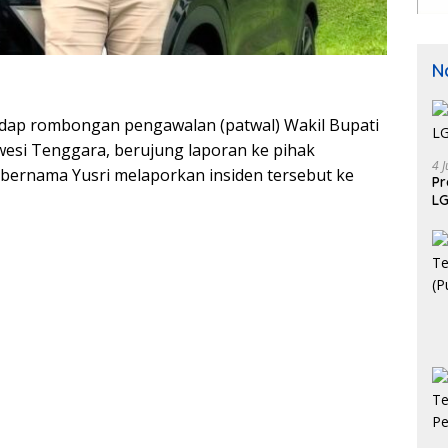
N
dap rombongan pengawalan (patwal) Wakil Bupati
wesi Tenggara, berujung laporan ke pihak
4 J
 bernama Yusri melaporkan insiden tersebut ke
P
LG