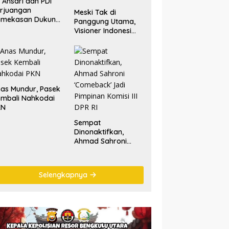
. Ansari dan PDI
rjuangan
Meski Tak di
amekasan Dukung
Panggung Utama,
lestarian Tradisi
Visioner Indonesi
tik Laut
Nilai Tariala Tetap
Jadi Perhatian
Publik di Rakerwil
NasDem
as Mundur, Pasek
mbali Nahkodai
KN
Sempat
Dinonaktifkan,
Ahmad Sahroni
‘Comeback’ Jadi
Pimpinan Komisi III
DPR RI
Selengkapnya