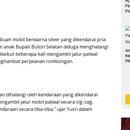
Hj
Pe
P
Pe
Pe
buah mobil berwarna silver yang dikendarai pria
n anak Bupati Buton Selatan diduga menghalangi
An
disebut beberapa kali mengambil jalur patwal
Ke
nghambat perjalanan rombongan.
P
tan dihalangi oleh kendaraan yang dikendarai
gambil jalur mobil patwal secara zig-zag,
araan secara tiba-tiba,” ujar Yusri dalam