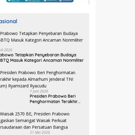
asional
uli 2026
rabowo Tetapkan Penyebaran Budaya
BTQ Masuk Kategori Ancaman Nonmiliter
1 Juni 2026
Presiden Prabowo Beri
Penghormatan Terakhir
kepada Almarhum
Jenderal TNI (Purn)
Ryamizard Ryacudu
31 Mei 2026