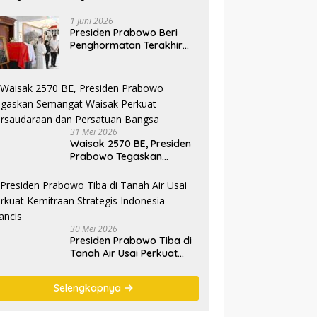
1 Juni 2026
Presiden Prabowo Beri
Penghormatan Terakhir
kepada Almarhum
Jenderal TNI (Purn)
Ryamizard Ryacudu
31 Mei 2026
Waisak 2570 BE, Presiden
Prabowo Tegaskan
Semangat Waisak Perkuat
Persaudaraan dan
Persatuan Bangsa
30 Mei 2026
Presiden Prabowo Tiba di
Tanah Air Usai Perkuat
Kemitraan Strategis
Indonesia–Prancis
Selengkapnya