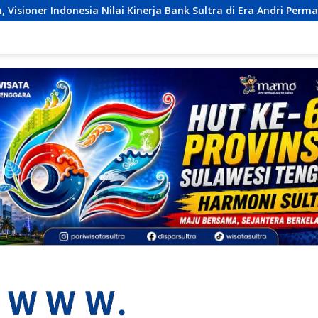
inerja Bank Sultra di Era Andri Permana Semakin Solid dan Komp