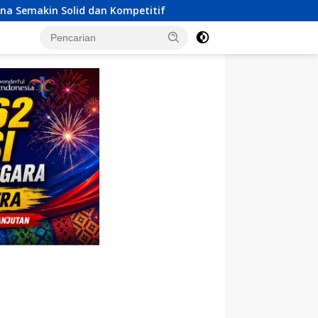
etitif
Pertama Kalinya, Menko Polkam Kumpulkan Pangli