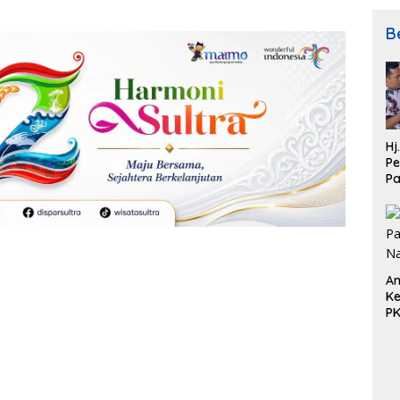
Be
Hj
Pe
P
Pe
Pe
An
Ke
P