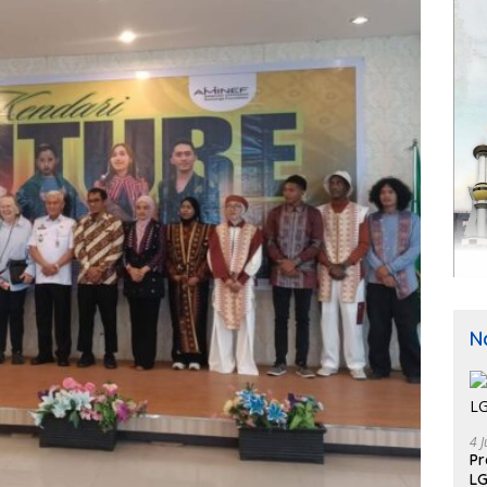
N
4 J
P
LG