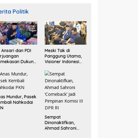
rita Politik
. Ansari dan PDI
Meski Tak di
rjuangan
Panggung Utama,
amekasan Dukung
Visioner Indonesi
lestarian Tradisi
Nilai Tariala Tetap
tik Laut
Jadi Perhatian
Publik di Rakerwil
NasDem
as Mundur, Pasek
mbali Nahkodai
KN
Sempat
Dinonaktifkan,
Ahmad Sahroni
‘Comeback’ Jadi