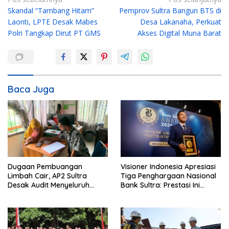
N
Skandal “Tambang Hitam”
Pemprov Sultra Bangun BTS di
a
Laonti, LPTE Desak Mabes
Desa Lakanaha, Perkuat
v
Polri Tangkap Dirut PT GMS
Akses Digital Muna Barat
i
g
a
s
Baca Juga
i
p
o
s
Dugaan Pembuangan
Visioner Indonesia Apresiasi
Limbah Cair, AP2 Sultra
Tiga Penghargaan Nasional
Desak Audit Menyeluruh
Bank Sultra: Prestasi Ini
Sistem IPAL RS Hermina
Bungkam Keraguan
Kendari Diusut Secara
terhadap Kepemimpinan
Hukum
Andri Permana