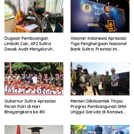
Dugaan Pembuangan
Visioner Indonesia Apresiasi
Limbah Cair, AP2 Sultra
Tiga Penghargaan Nasional
Desak Audit Menyeluruh
Bank Sultra: Prestasi Ini
Sistem IPAL RS Hermina
Bungkam Keraguan
Kendari Diusut Secara
terhadap Kepemimpinan
Hukum
Andri Permana
Gubernur Sultra Apresiasi
Menteri Diktisaintek Tinjau
Peran Polri di Hari
Progres Pembangunan SMA
Bhayangkara ke-80
Unggul Garuda di Konawe
Selatan