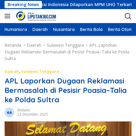
L
rni Konstruksi Indonesia Dilaporkan MPM UHO Terkait Dugaan K
Breaking News
a
n
g
s
Humaniora
Daerah
Nusantara
Berita Bola
Berita Otomot
u
n
Beranda
Daerah
Sulawesi Tenggara
APL Laporkan
g
Dugaan Reklamasi Bermasalah di Pesisir Poasia–Talia ke Polda
k
Sultra
e
k
Daerah
,
Sulawesi Tenggara
o
APL Laporkan Dugaan Reklamasi
n
Bermasalah di Pesisir Poasia–Talia
t
e
ke Polda Sultra
n
Redaksi
22 Desember 2025