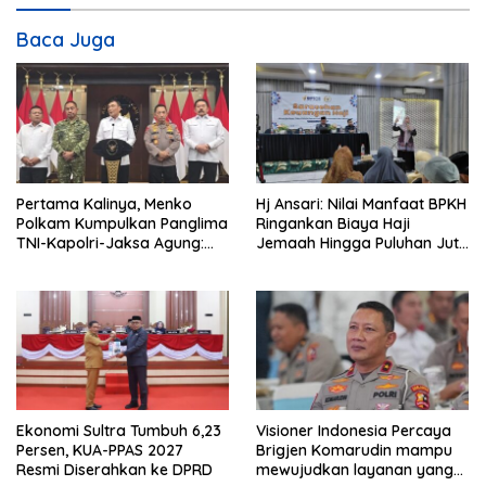
i
Baca Juga
p
o
s
Pertama Kalinya, Menko
Hj Ansari: Nilai Manfaat BPKH
Polkam Kumpulkan Panglima
Ringankan Biaya Haji
TNI-Kapolri-Jaksa Agung:
Jemaah Hingga Puluhan Juta
Situasi Sangat Terndali
Rupiah
Ekonomi Sultra Tumbuh 6,23
Visioner Indonesia Percaya
Persen, KUA-PPAS 2027
Brigjen Komarudin mampu
Resmi Diserahkan ke DPRD
mewujudkan layanan yang