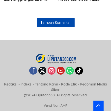
Tegaskan Permintaan Maaf
Judol Jadi Sorotan
Tidak Menggugurkan Proses
Hukum
Tambah Komentar
Redaksi
-
Indeks
-
Tentang Kami
-
Kode Etik
-
Pedoman Media
Siber
@2024 Liputan360. All rights reserved.
Versi Non AMP