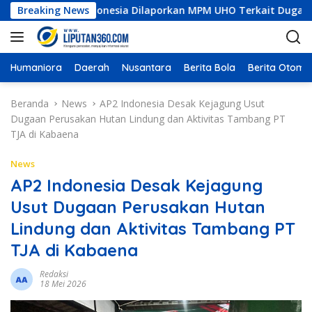
L
nstruksi Indonesia Dilaporkan MPM UHO Terkait Dugaan Korupsi
Breaking News
a
n
g
s
Humaniora
Daerah
Nusantara
Berita Bola
Berita Otomot
u
n
Beranda
News
AP2 Indonesia Desak Kejagung Usut
g
Dugaan Perusakan Hutan Lindung dan Aktivitas Tambang PT
k
TJA di Kabaena
e
k
News
o
AP2 Indonesia Desak Kejagung
n
Usut Dugaan Perusakan Hutan
t
e
Lindung dan Aktivitas Tambang PT
n
TJA di Kabaena
Redaksi
18 Mei 2026