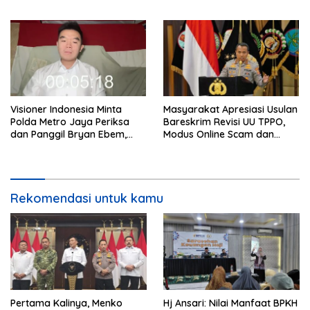
cepat dan anti-ribet
Visioner Indonesia Minta
Masyarakat Apresiasi Usulan
Polda Metro Jaya Periksa
Bareskrim Revisi UU TPPO,
dan Panggil Bryan Ebem,
Modus Online Scam dan
Tegaskan Permintaan Maaf
Judol Jadi Sorotan
Tidak Menggugurkan Proses
Hukum
Rekomendasi untuk kamu
Pertama Kalinya, Menko
Hj Ansari: Nilai Manfaat BPKH