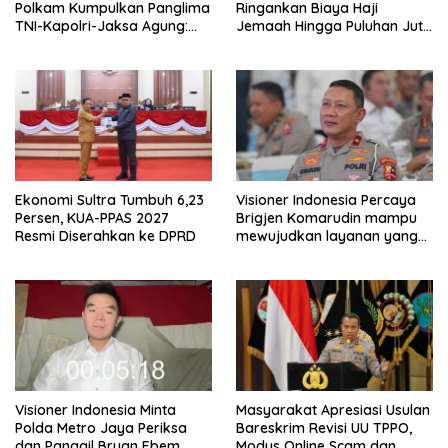
Polkam Kumpulkan Panglima
Ringankan Biaya Haji
TNI-Kapolri-Jaksa Agung:
Jemaah Hingga Puluhan Juta
Situasi Sangat Terndali
Rupiah
Ekonomi Sultra Tumbuh 6,23
Visioner Indonesia Percaya
Persen, KUA-PPAS 2027
Brigjen Komarudin mampu
Resmi Diserahkan ke DPRD
mewujudkan layanan yang
cepat dan anti-ribet
Visioner Indonesia Minta
Masyarakat Apresiasi Usulan
Polda Metro Jaya Periksa
Bareskrim Revisi UU TPPO,
dan Panggil Bryan Ebem,
Modus Online Scam dan