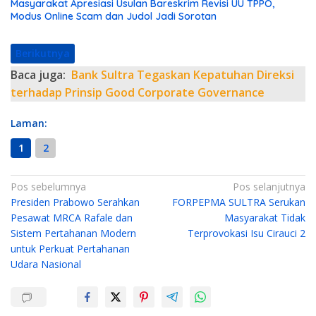
Masyarakat Apresiasi Usulan Bareskrim Revisi UU TPPO,
Modus Online Scam dan Judol Jadi Sorotan
Berikutnya
Baca juga:
Bank Sultra Tegaskan Kepatuhan Direksi
terhadap Prinsip Good Corporate Governance
Laman:
1
2
N
Pos sebelumnya
Pos selanjutnya
Presiden Prabowo Serahkan
FORPEPMA SULTRA Serukan
a
Pesawat MRCA Rafale dan
Masyarakat Tidak
v
Sistem Pertahanan Modern
Terprovokasi Isu Cirauci 2
i
untuk Perkuat Pertahanan
g
Udara Nasional
a
s