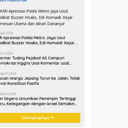
 Juli 2026
I Apresiasi Polda Metro Jaya Usut
ndikat Buzzer Hoaks, Edi Homaidi: Kejar
mesan Utama dan Aliran Dananya!
Juni 2026
armer Tuding Pejabat AS Campuri
mokrasi Inggris Usai Komentar soal
asus Henry Nowak
 April 2026
buan Warga Jepang Turun ke Jalan, Tolak
visi Konstitusi Pasifis
Maret 2026
an Segera Umumkan Pemimpin Tertinggi
ru, Ketegangan dengan Israel Semakin
emanas
Selengkapnya