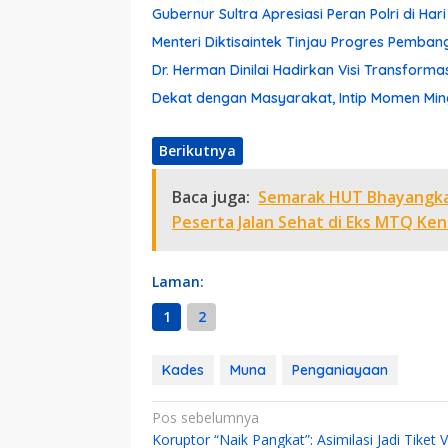
Gubernur Sultra Apresiasi Peran Polri di Ha
Menteri Diktisaintek Tinjau Progres Pemba
Dr. Herman Dinilai Hadirkan Visi Transform
Dekat dengan Masyarakat, Intip Momen Ming
Berikutnya
Baca juga:
Semarak HUT Bhayangkar
Peserta Jalan Sehat di Eks MTQ Ken
Laman:
1
2
Kades
Muna
Penganiayaan
Navigasi
Pos sebelumnya
Koruptor “Naik Pangkat”: Asimilasi Jadi Tiket 