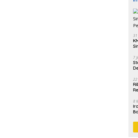
31
KM
Si
Pe
7 
St
De
K
22
Ri
Re
8 
Ir
Ba
M