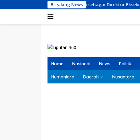
Langsung
Alfansyah Resmi Terpilih sebagai Direktur Eksekutif LKBHMI Ca
Breaking News
ke
konten
Home
Nasional
News
Politik
Humaniora
Daerah
Nusantara