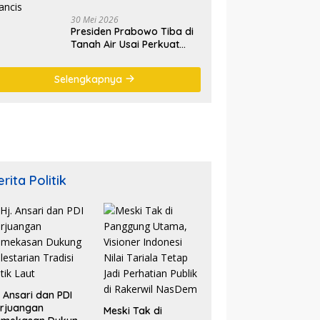
30 Mei 2026
Presiden Prabowo Tiba di
Tanah Air Usai Perkuat
Kemitraan Strategis
Indonesia–Prancis
Selengkapnya
rita Politik
. Ansari dan PDI
rjuangan
Meski Tak di