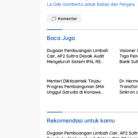
pos
La Ode Gomberto untuk Bebas dari Penjara
Komentar
Baca Juga
Dugaan Pembuangan Limbah
Visioner 
Cair, AP2 Sultra Desak Audit
Tiga Pen
Menyeluruh Sistem IPAL RS
Bank Sult
Hermina Kendari Diusut Secara
Bungkam
Hukum
Kepemim
Menteri Diktisaintek Tinjau
Dr. Herma
Progres Pembangunan SMA
Transfo
Unggul Garuda di Konawe
Sinkron 
Selatan
Preside
Rekomendasi untuk kamu
Dugaan Pembuangan Limbah Cair, AP2 Sult