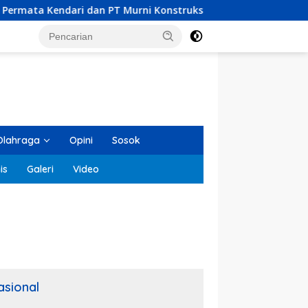
i dan PT Murni Konstruksi Indonesia Dilaporkan MPM UHO Terka
Olahraga
Opini
Sosok
is
Galeri
Video
asional