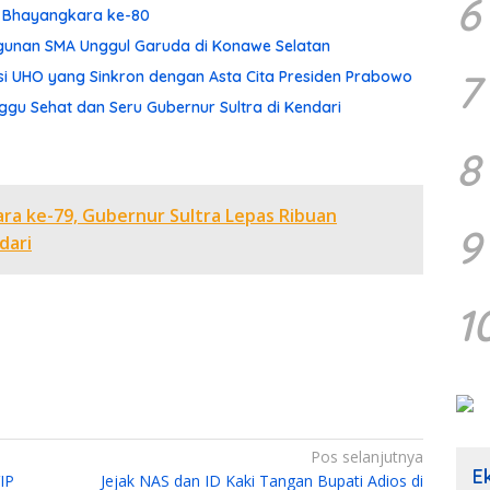
6
ri Bhayangkara ke-80
ngunan SMA Unggul Garuda di Konawe Selatan
7
asi UHO yang Sinkron dengan Asta Cita Presiden Prabowo
gu Sehat dan Seru Gubernur Sultra di Kendari
8
a ke-79, Gubernur Sultra Lepas Ribuan
9
dari
1
Pos selanjutnya
E
VIP
Jejak NAS dan ID Kaki Tangan Bupati Adios di