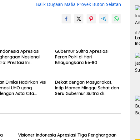
Balik Dugaan Mafia Proyek Buton Selatan
6 
La
In
An
Indonesia Apresiasi
Gubernur Sultra Apresiasi
Ko
ghargaan Nasional
Peran Polri di Hari
ra: Prestasi Ini
Bhayangkara ke-80
 Keraguan terhadap
pinan Andri Permana
n Dinilai Hadirkan Visi
Dekat dengan Masyarakat,
rmasi UHO yang
Intip Momen Minggu Sehat dan
dengan Asta Cita
Seru Gubernur Sultra di
n Prabowo
Kendari
ra
Visioner Indonesia Apresiasi Tiga Penghargaan