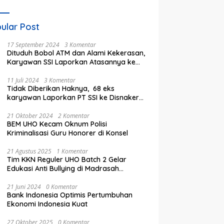
ular Post
17 September 2024
3 Komentar
Dituduh Bobol ATM dan Alami Kekerasan,
Karyawan SSI Laporkan Atasannya ke
Polisi
11 Juli 2024
3 Komentar
Tidak Diberikan Haknya, 68 eks
karyawan Laporkan PT SSI ke Disnaker
kota Bekasi
21 Oktober 2024
2 Komentar
BEM UHO Kecam Oknum Polisi
Kriminalisasi Guru Honorer di Konsel
21 Agustus 2025
1 Komentar
Tim KKN Reguler UHO Batch 2 Gelar
Edukasi Anti Bullying di Madrasah
Ibtidaiyyah Kelurahan Inalahi
21 Juni 2024
0 Komentar
Bank Indonesia Optimis Pertumbuhan
Ekonomi Indonesia Kuat
27 Oktober 2025
0 Komentar