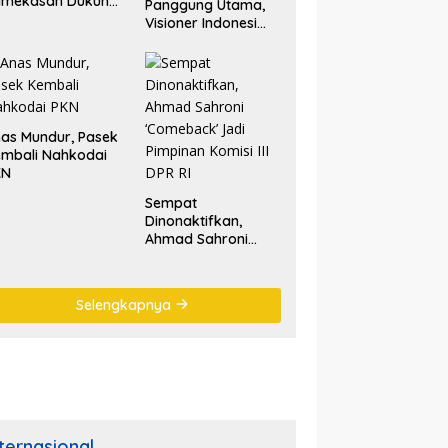
amekasan Dukung
Panggung Utama,
lestarian Tradisi
Visioner Indonesi
tik Laut
Nilai Tariala Tetap
Jadi Perhatian
Publik di Rakerwil
NasDem
as Mundur, Pasek
mbali Nahkodai
KN
Sempat
Dinonaktifkan,
Ahmad Sahroni
‘Comeback’ Jadi
Pimpinan Komisi III
DPR RI
Selengkapnya
nternasional