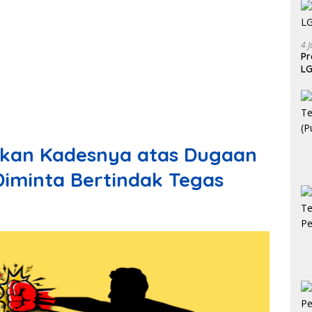
4 J
P
LG
kan Kadesnya atas Dugaan
Diminta Bertindak Tegas