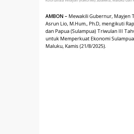
Koordinasi Wilayah (Rakorwil) Sulawesi, Maluku dan 
AMBON –
Mewakili Gubernur, Mayjen TN
Asrun Lio, M.Hum., Ph.D, mengikuti Rap
dan Papua (Sulampua) Triwulan III Tah
untuk Memperkuat Ekonomi Sulampua”,
Maluku, Kamis (21/8/2025).