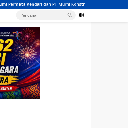
Murni Konstruksi Indonesia Dilaporkan MPM UHO Terkait Dugaan