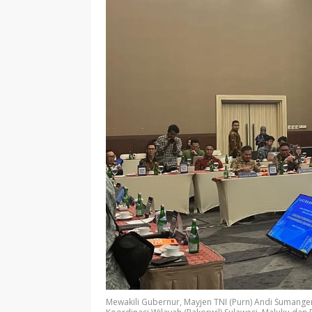
Mewakili Gubernur, Mayjen TNI (Purn) Andi Sumangeru