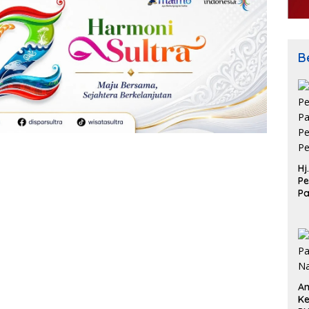
Be
Hj
Pe
P
Pe
Pe
An
Ke