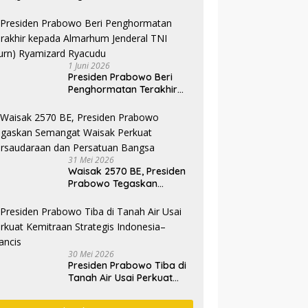
1 Juni 2026
Presiden Prabowo Beri
Penghormatan Terakhir
kepada Almarhum
Jenderal TNI (Purn)
Ryamizard Ryacudu
31 Mei 2026
Waisak 2570 BE, Presiden
Prabowo Tegaskan
Semangat Waisak Perkuat
Persaudaraan dan
Persatuan Bangsa
30 Mei 2026
Presiden Prabowo Tiba di
Tanah Air Usai Perkuat
Kemitraan Strategis
Indonesia–Prancis