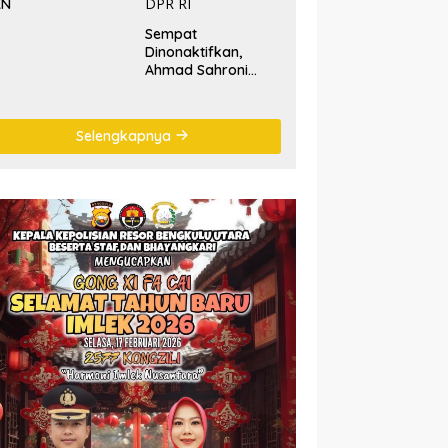
KN
Sempat
Dinonaktifkan,
Ahmad Sahroni
‘Comeback’ Jadi
Pimpinan Komisi III
DPR RI
Selengkapnya