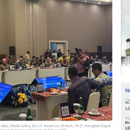
N
4 J
P
kka, Sekda Sultra, Drs. H. Asrun Lio, M.Hum., Ph.D, mengikuti Rapat
LG