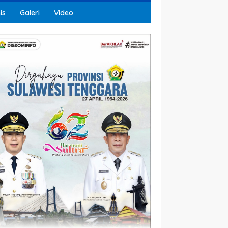
is
Galeri
Video