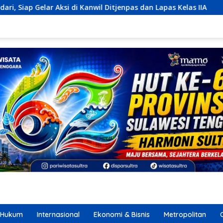
 Ditjenpas dan Lapas Kelas IIA
Arinta Nilai Famtrip Ov
Hukum
Internasional
Ekonomi & Bisnis
Metropolitan