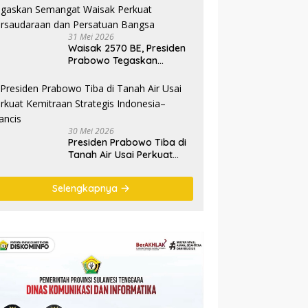
Ryamizard Ryacudu
31 Mei 2026
Waisak 2570 BE, Presiden
Prabowo Tegaskan
Semangat Waisak Perkuat
Persaudaraan dan
Persatuan Bangsa
30 Mei 2026
Presiden Prabowo Tiba di
Tanah Air Usai Perkuat
Kemitraan Strategis
Indonesia–Prancis
Selengkapnya