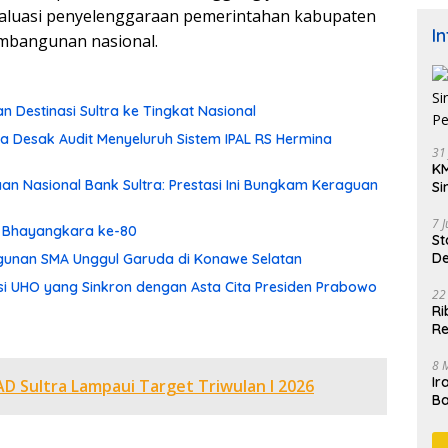
luasi penyelenggaraan pemerintahan kabupaten
I
mbangunan nasional.
an Destinasi Sultra ke Tingkat Nasional
 Desak Audit Menyeluruh Sistem IPAL RS Hermina
31
KM
aan Nasional Bank Sultra: Prestasi Ini Bungkam Keraguan
Si
Pe
7 
ri Bhayangkara ke-80
St
De
ngunan SMA Unggul Garuda di Konawe Selatan
K
asi UHO yang Sinkron dengan Asta Cita Presiden Prabowo
22
Ri
Re
8 
Ir
D Sultra Lampaui Target Triwulan I 2026
Ba
M