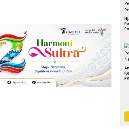
Hj
Pe
P
Pe
Pe
An
Ke
P