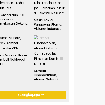
. Ansari dan PDI
rjuangan
Meski Tak di
amekasan Dukung
Panggung Utama,
lestarian Tradisi
Visioner Indonesi
tik Laut
Nilai Tariala Tetap
Jadi Perhatian
Publik di Rakerwil
NasDem
as Mundur, Pasek
mbali Nahkodai
KN
Sempat
Dinonaktifkan,
Ahmad Sahroni
‘Comeback’ Jadi
Pimpinan Komisi III
DPR RI
Selengkapnya