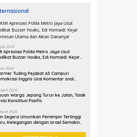
nternasional
 Juli 2026
I Apresiasi Polda Metro Jaya Usut
ndikat Buzzer Hoaks, Edi Homaidi: Kejar
mesan Utama dan Aliran Dananya!
Juni 2026
armer Tuding Pejabat AS Campuri
mokrasi Inggris Usai Komentar soal
asus Henry Nowak
 April 2026
buan Warga Jepang Turun ke Jalan, Tolak
visi Konstitusi Pasifis
Maret 2026
an Segera Umumkan Pemimpin Tertinggi
ru, Ketegangan dengan Israel Semakin
emanas