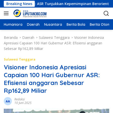
L
er Indonesia: ASR Tunjukkan Kepemimpinan Berorientasi Hasil da
Breaking News
a
n
g
s
Humaniora
Daerah
Nusantara
Berita Bola
Berita Otomot
u
n
Beranda
Daerah
Sulawesi Tenggara
Visioner Indonesia
g
Apresiasi Capaian 100 Hari Gubernur ASR: Efisiensi anggaran
k
Sebesar Rp162,89 Miliar
e
k
Sulawesi Tenggara
o
Visioner Indonesia Apresiasi
n
Capaian 100 Hari Gubernur ASR:
t
e
Efisiensi anggaran Sebesar
n
Rp162,89 Miliar
Redaksi
10 Juni 2025