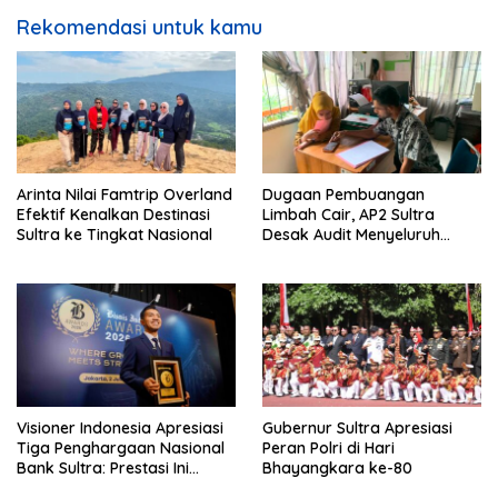
Rekomendasi untuk kamu
Arinta Nilai Famtrip Overland
Dugaan Pembuangan
Efektif Kenalkan Destinasi
Limbah Cair, AP2 Sultra
Sultra ke Tingkat Nasional
Desak Audit Menyeluruh
Sistem IPAL RS Hermina
Kendari Diusut Secara
Hukum
Visioner Indonesia Apresiasi
Gubernur Sultra Apresiasi
Tiga Penghargaan Nasional
Peran Polri di Hari
Bank Sultra: Prestasi Ini
Bhayangkara ke-80
Bungkam Keraguan