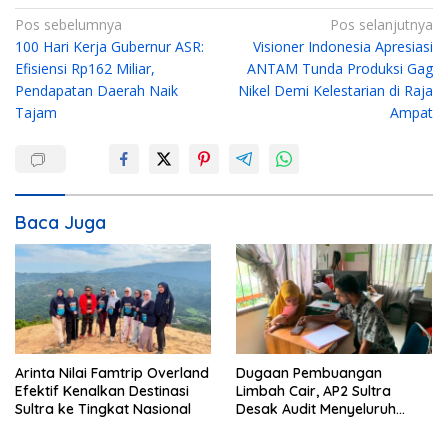
N
Pos sebelumnya
Pos selanjutnya
100 Hari Kerja Gubernur ASR:
Visioner Indonesia Apresiasi
a
Efisiensi Rp162 Miliar,
ANTAM Tunda Produksi Gag
v
Pendapatan Daerah Naik
Nikel Demi Kelestarian di Raja
i
Tajam
Ampat
g
a
s
i
Baca Juga
p
o
s
Arinta Nilai Famtrip Overland
Dugaan Pembuangan
Efektif Kenalkan Destinasi
Limbah Cair, AP2 Sultra
Sultra ke Tingkat Nasional
Desak Audit Menyeluruh
Sistem IPAL RS Hermina
Kendari Diusut Secara