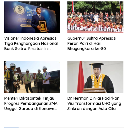
Hukum
Visioner Indonesia Apresiasi
Gubernur Sultra Apresiasi
Tiga Penghargaan Nasional
Peran Polri di Hari
Bank Sultra: Prestasi Ini
Bhayangkara ke-80
Bungkam Keraguan
terhadap Kepemimpinan
Andri Permana
Menteri Diktisaintek Tinjau
Dr. Herman Dinilai Hadirkan
Progres Pembangunan SMA
Visi Transformasi UHO yang
Unggul Garuda di Konawe
Sinkron dengan Asta Cita
Selatan
Presiden Prabowo