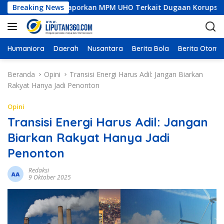
L
onesia Dilaporkan MPM UHO Terkait Dugaan Korupsi dan Materia
Breaking News
a
n
g
s
Humaniora
Daerah
Nusantara
Berita Bola
Berita Otomot
u
n
Beranda
Opini
Transisi Energi Harus Adil: Jangan Biarkan
g
Rakyat Hanya Jadi Penonton
k
e
Opini
k
Transisi Energi Harus Adil: Jangan
o
Biarkan Rakyat Hanya Jadi
n
t
Penonton
e
n
Redaksi
9 Oktober 2025