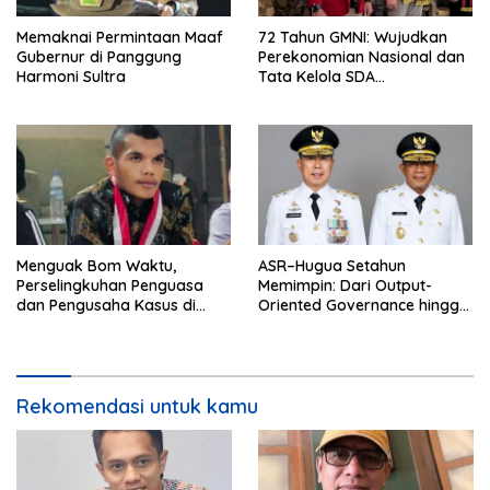
Memaknai Permintaan Maaf
72 Tahun GMNI: Wujudkan
Gubernur di Panggung
Perekonomian Nasional dan
Harmoni Sultra
Tata Kelola SDA
Bermartabat‎‎
‎Menguak Bom Waktu,
ASR–Hugua Setahun
Perselingkuhan Penguasa
Memimpin: Dari Output-
dan Pengusaha Kasus di
Oriented Governance hingga
Sektor Tambang Sultra ?
Politik Keteladanan
Rekomendasi untuk kamu