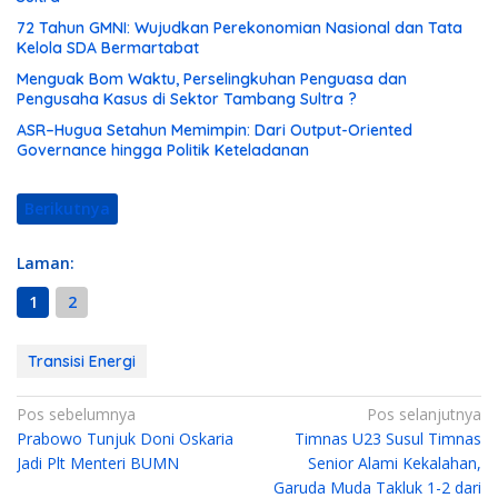
72 Tahun GMNI: Wujudkan Perekonomian Nasional dan Tata
Kelola SDA Bermartabat‎‎
‎Menguak Bom Waktu, Perselingkuhan Penguasa dan
Pengusaha Kasus di Sektor Tambang Sultra ?
ASR–Hugua Setahun Memimpin: Dari Output-Oriented
Governance hingga Politik Keteladanan
Berikutnya
Laman:
1
2
Transisi Energi
N
Pos sebelumnya
Pos selanjutnya
Prabowo Tunjuk Doni Oskaria
Timnas U23 Susul Timnas
a
Jadi Plt Menteri BUMN
Senior Alami Kekalahan,
v
Garuda Muda Takluk 1-2 dari