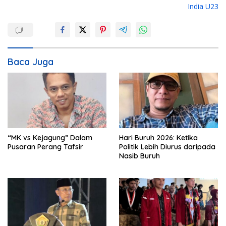
i
India U23
g
a
s
i
Baca Juga
p
o
s
“MK vs Kejagung” Dalam
Hari Buruh 2026: Ketika
Pusaran Perang Tafsir
Politik Lebih Diurus daripada
Nasib Buruh