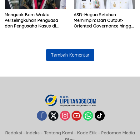
‎Menguak Bom Waktu,
ASR–Hugua Setahun
Perselingkuhan Penguasa
Memimpin: Dari Output-
dan Pengusaha Kasus di
Oriented Governance hingga
Sektor Tambang Sultra ?
Politik Keteladanan
Tambah Komentar
Redaksi
-
Indeks
-
Tentang Kami
-
Kode Etik
-
Pedoman Media
Siber