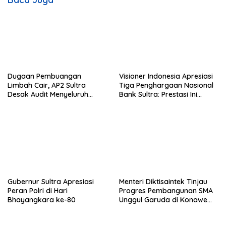
p
o
s
Dugaan Pembuangan
Visioner Indonesia Apresiasi
Limbah Cair, AP2 Sultra
Tiga Penghargaan Nasional
Desak Audit Menyeluruh
Bank Sultra: Prestasi Ini
Sistem IPAL RS Hermina
Bungkam Keraguan
Kendari Diusut Secara
terhadap Kepemimpinan
Hukum
Andri Permana
Gubernur Sultra Apresiasi
Menteri Diktisaintek Tinjau
Peran Polri di Hari
Progres Pembangunan SMA
Bhayangkara ke-80
Unggul Garuda di Konawe
Selatan