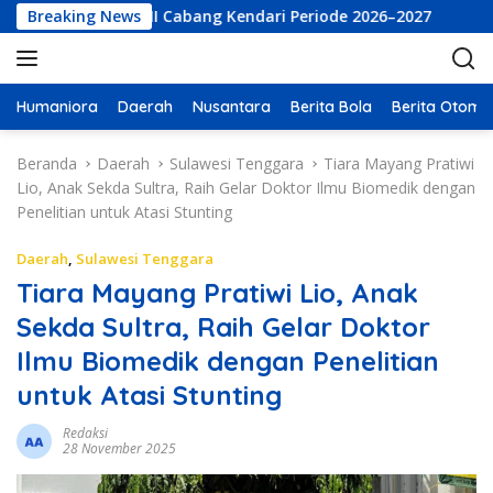
L
sekutif LKBHMI Cabang Kendari Periode 2026–2027
Breaking News
PT Bu
a
n
g
s
Humaniora
Daerah
Nusantara
Berita Bola
Berita Otomot
u
n
Beranda
Daerah
Sulawesi Tenggara
Tiara Mayang Pratiwi
g
Lio, Anak Sekda Sultra, Raih Gelar Doktor Ilmu Biomedik dengan
k
Penelitian untuk Atasi Stunting
e
k
Daerah
,
Sulawesi Tenggara
o
Tiara Mayang Pratiwi Lio, Anak
n
Sekda Sultra, Raih Gelar Doktor
t
e
Ilmu Biomedik dengan Penelitian
n
untuk Atasi Stunting
Redaksi
28 November 2025