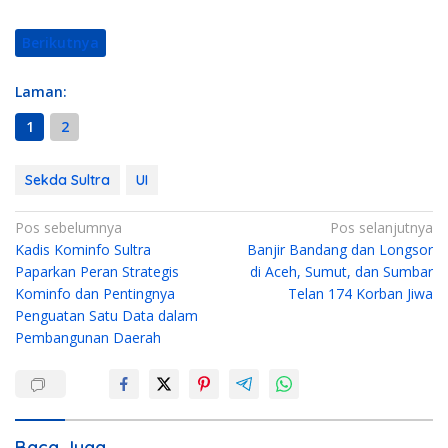
Berikutnya
Laman:
1
2
Sekda Sultra
UI
N
Pos sebelumnya
Pos selanjutnya
Kadis Kominfo Sultra
Banjir Bandang dan Longsor
a
Paparkan Peran Strategis
di Aceh, Sumut, dan Sumbar
v
Kominfo dan Pentingnya
Telan 174 Korban Jiwa
i
Penguatan Satu Data dalam
g
Pembangunan Daerah
a
s
i
Baca Juga