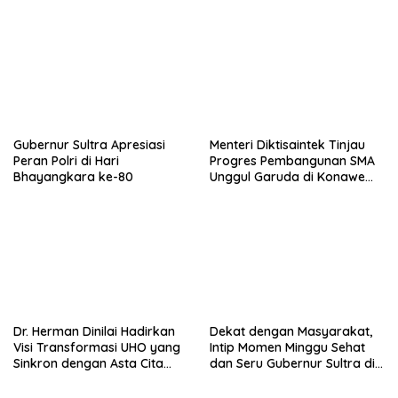
Sistem IPAL RS Hermina
Bungkam Keraguan
Kendari Diusut Secara
terhadap Kepemimpinan
Hukum
Andri Permana
Gubernur Sultra Apresiasi
Menteri Diktisaintek Tinjau
Peran Polri di Hari
Progres Pembangunan SMA
Bhayangkara ke-80
Unggul Garuda di Konawe
Selatan
Dr. Herman Dinilai Hadirkan
Dekat dengan Masyarakat,
Visi Transformasi UHO yang
Intip Momen Minggu Sehat
Sinkron dengan Asta Cita
dan Seru Gubernur Sultra di
Presiden Prabowo
Kendari