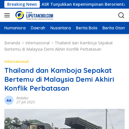
L
er Indonesia: ASR Tunjukkan Kepemimpinan Berorientasi Hasil d
Breaking News
a
n
g
s
Humaniora
Daerah
Nusantara
Berita Bola
Berita Otomot
u
n
Beranda
Internasional
Thailand dan Kamboja Sepakat
g
Bertemu di Malaysia Demi Akhiri Konflik Perbatasan
k
e
Internasional
k
Thailand dan Kamboja Sepakat
o
Bertemu di Malaysia Demi Akhiri
n
t
Konflik Perbatasan
e
n
Redaksi
27 Juli 2025