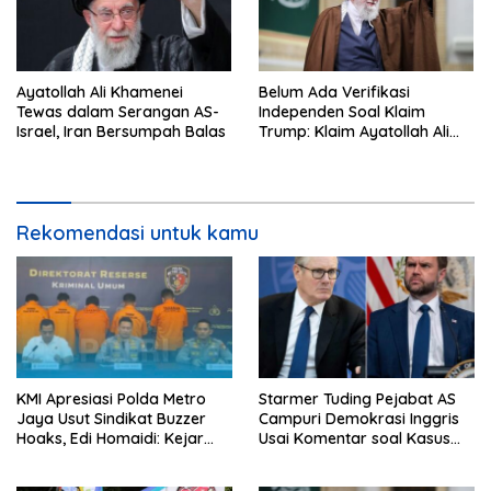
Ayatollah Ali Khamenei
Belum Ada Verifikasi
Tewas dalam Serangan AS-
Independen Soal Klaim
Israel, Iran Bersumpah Balas
Trump: Klaim Ayatollah Ali
Khamenei Tewas
Rekomendasi untuk kamu
KMI Apresiasi Polda Metro
Starmer Tuding Pejabat AS
Jaya Usut Sindikat Buzzer
Campuri Demokrasi Inggris
Hoaks, Edi Homaidi: Kejar
Usai Komentar soal Kasus
Pemesan Utama dan Aliran
Henry Nowak
Dananya!