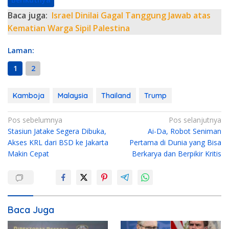
Baca juga:
Israel Dinilai Gagal Tanggung Jawab atas
Kematian Warga Sipil Palestina
Laman:
1
2
Kamboja
Malaysia
Thailand
Trump
N
Pos sebelumnya
Pos selanjutnya
Stasiun Jatake Segera Dibuka,
Ai-Da, Robot Seniman
a
Akses KRL dari BSD ke Jakarta
Pertama di Dunia yang Bisa
v
Makin Cepat
Berkarya dan Berpikir Kritis
i
g
a
s
Baca Juga
i